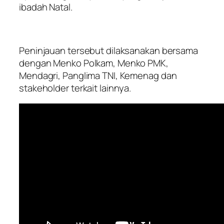
ibadah Natal.
Peninjauan tersebut dilaksanakan bersama
dengan Menko Polkam, Menko PMK,
Mendagri, Panglima TNI, Kemenag dan
stakeholder terkait lainnya.