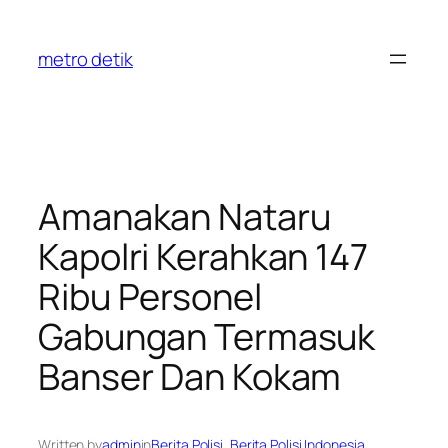
Skip
to
metro detik
content
Amanakan Nataru
Kapolri Kerahkan 147
Ribu Personel
Gabungan Termasuk
Banser Dan Kokam
Written by
admin
in
Berita Polisi
, 
Berita Polisi Indonesia