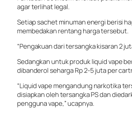
agar terlihat legal.
Setiap sachet minuman energi berisi hap
membedakan rentang harga tersebut.
“Pengakuan dari tersangka kisaran 2 jut
Sedangkan untuk produk liquid vape be
dibanderol seharga Rp 2-5 juta per car
“Liquid vape mengandung narkotika t
disiapkan oleh tersangka PS dan dieda
pengguna vape,” ucapnya.