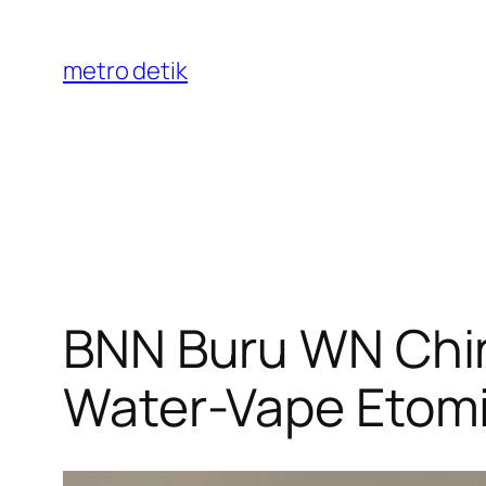
Skip
to
metro detik
content
BNN Buru WN Chi
Water-Vape Etomi