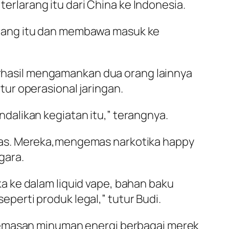
larang itu dari China ke Indonesia.
arang itu dan membawa masuk ke
hasil mengamankan dua orang lainnya
ur operasional jaringan.
alikan kegiatan itu,” terangnya.
gas. Mereka,mengemas narkotika happy
gara.
 ke dalam liquid vape, bahan baku
erti produk legal,” tutur Budi.
 kemasan minuman energi berbagai merek