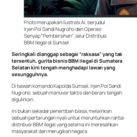
Fhoto merupakan ilustrasi AI, berjudul
Irjen Pol Sandi Nugroho dan Operasi
Senyap “Pembersihan” Jalur Distribusi
BBM Ilegal di Sumsel.
Seringkali dianggap sebagai “raksasa” yang tak
tersentuh, gurita bisnis BBM ilegal di Sumatera
Selatan kini tengah menghadapi lawan yang
sesungguhnya.
Di bawah komando Kapolda Sumsel, Irjen Pol Sandi
Nugroho, sebuah manuver taktis dan berani tengah
digulirkan.
Ini bukan sekadar penertiban biasa, melainkan
sebuah pertarungan nyali untuk meruntuhkan rantai
distribusi BBM ilegal yang selama ini meresahkan
masyarakat dan merugikan negara.