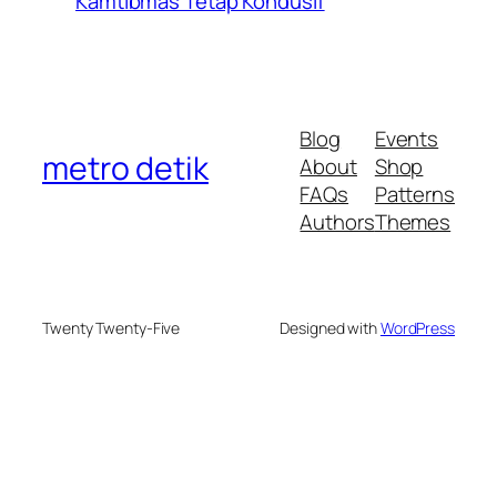
Kamtibmas Tetap Kondusif
Blog
Events
metro detik
About
Shop
FAQs
Patterns
Authors
Themes
Twenty Twenty-Five
Designed with
WordPress