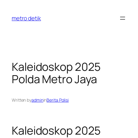
Skip
to
metro detik
content
Kaleidoskop 2025
Polda Metro Jaya
Written by
admin
in
Berita Polisi
Kaleidoskop 2025