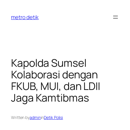
Skip
to
metro detik
content
Kapolda Sumsel
Kolaborasi dengan
FKUB, MUI, dan LDII
Jaga Kamtibmas
Written by
admin
in
Detik Polisi