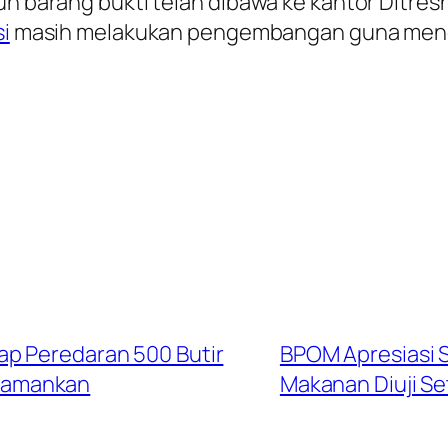
ruh barang bukti telah dibawa ke kantor Ditre
si
masih melakukan pengembangan guna mengu
ap Peredaran 500 Butir
BPOM Apresiasi 
Diamankan
Makanan Diuji Se