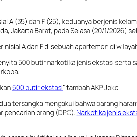
l A (35) dan F (25), keduanya berjenis kelami
ada, Jakarta Barat, pada Selasa (20/1/2026) sek
isial A dan F di sebuah apartemen di wilayah 
nyita 500 butir narkotika jenis ekstasi serta
arkoba.
nkan
500 butir ekstasi
” tambah AKP Joko
edua tersangka mengakui bahwa barang haram 
tar pencarian orang (DPO).
Narkotika jenis ekst