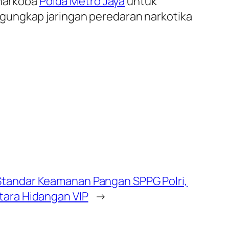
snarkoba
Polda Metro Jaya
untuk
ngkap jaringan peredaran narkotika
Standar Keamanan Pangan SPPG Polri,
tara Hidangan VIP
→