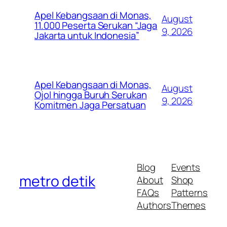
Apel Kebangsaan di Monas,
August
11.000 Peserta Serukan “Jaga
9, 2026
Jakarta untuk Indonesia”
Apel Kebangsaan di Monas,
August
Ojol hingga Buruh Serukan
9, 2026
Komitmen Jaga Persatuan
Blog
Events
metro detik
About
Shop
FAQs
Patterns
Authors
Themes