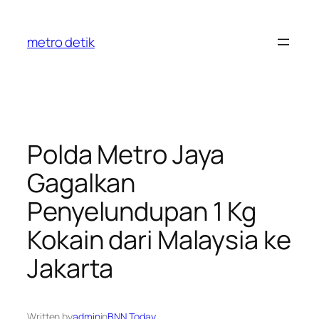
Skip
to
metro detik
content
Polda Metro Jaya
Gagalkan
Penyelundupan 1 Kg
Kokain dari Malaysia ke
Jakarta
Written by
admin
in
BNN Today