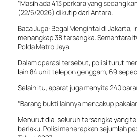
“Masih ada 413 perkara yang sedang kam
(22/5/2026) dikutip dari
Antara
.
Baca Juga: Begal Mengintai di Jakarta,
menangkap 38 tersangka. Sementara itu,
Polda Metro Jaya.
Dalam operasi tersebut, polisi turut me
lain 84 unit telepon genggam, 69 sepeda
Selain itu, aparat juga menyita 240 bar
“Barang bukti lainnya mencakup pakaian
Menurut dia, seluruh tersangka yang te
berlaku. Polisi menerapkan sejumlah 