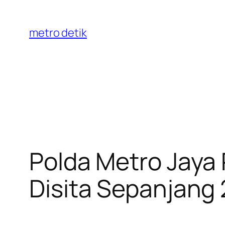
Skip
to
metro detik
content
Polda Metro Jaya R
Disita Sepanjang