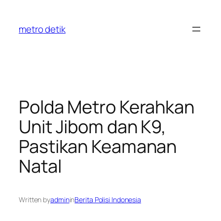
Skip
to
metro detik
content
Polda Metro Kerahkan
Unit Jibom dan K9,
Pastikan Keamanan
Natal
Written by
admin
in
Berita Polisi Indonesia