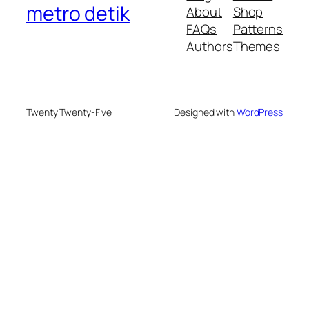
metro detik
About
Shop
FAQs
Patterns
Authors
Themes
Twenty Twenty-Five
Designed with
WordPress