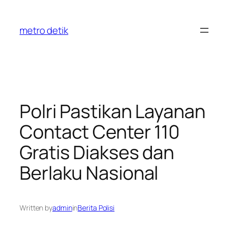
Skip
to
metro detik
content
Polri Pastikan Layanan
Contact Center 110
Gratis Diakses dan
Berlaku Nasional
Written by
admin
in
Berita Polisi