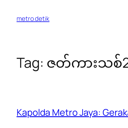
Skip
to
metro detik
content
Tag:
ဇတ်ကားသစ်20
Kapolda Metro Jaya: Gerak