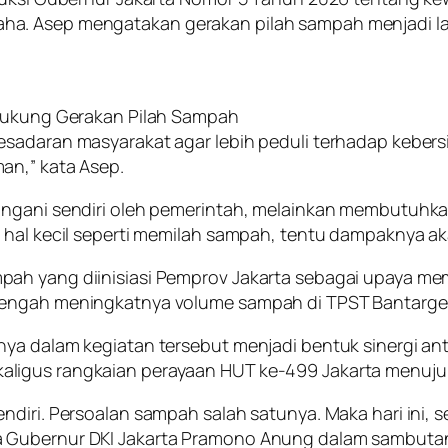
ha. Asep mengatakan gerakan pilah sampah menjadi l
 Dukung Gerakan Pilah Sampah
kesadaran masyarakat agar lebih peduli terhadap kebe
an,” kata Asep.
angani sendiri oleh pemerintah, melainkan membutuhka
 hal kecil seperti memilah sampah, tentu dampaknya ak
pah yang diinisiasi Pemprov Jakarta sebagai upaya 
 tengah meningkatnya volume sampah di TPST Bantarg
ya dalam kegiatan tersebut menjadi bentuk sinergi an
aligus rangkaian perayaan HUT ke-499 Jakarta menuju
diri. Persoalan sampah salah satunya. Maka hari ini, s
 Gubernur DKI Jakarta Pramono Anung dalam sambutann