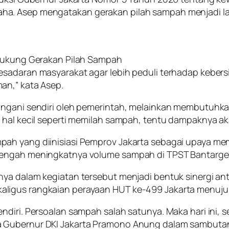
ha. Asep mengatakan gerakan pilah sampah menjadi l
 Dukung Gerakan Pilah Sampah
kesadaran masyarakat agar lebih peduli terhadap kebe
an,” kata Asep.
angani sendiri oleh pemerintah, melainkan membutuhka
 hal kecil seperti memilah sampah, tentu dampaknya ak
pah yang diinisiasi Pemprov Jakarta sebagai upaya 
 tengah meningkatnya volume sampah di TPST Bantarg
ya dalam kegiatan tersebut menjadi bentuk sinergi an
aligus rangkaian perayaan HUT ke-499 Jakarta menuju
diri. Persoalan sampah salah satunya. Maka hari ini, s
 Gubernur DKI Jakarta Pramono Anung dalam sambutann