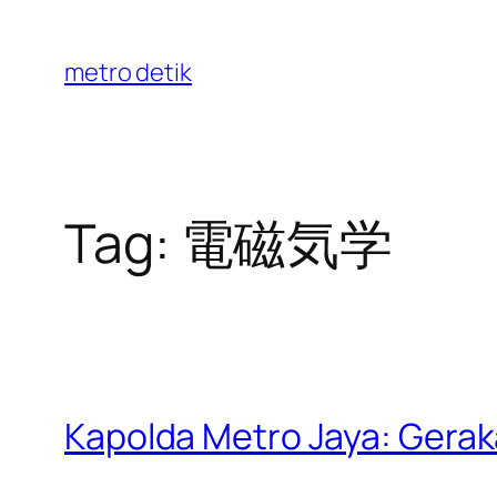
Skip
to
metro detik
content
Tag:
電磁気学
Kapolda Metro Jaya: Gerak