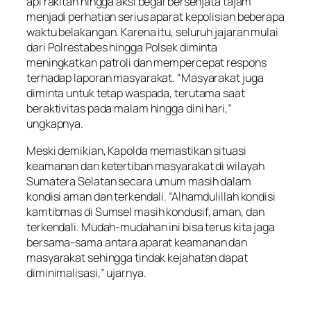
api rakitan hingga aksi begal bersenjata tajam
menjadi perhatian serius aparat kepolisian beberapa
waktu belakangan. Karena itu, seluruh jajaran mulai
dari Polrestabes hingga Polsek diminta
meningkatkan patroli dan mempercepat respons
terhadap laporan masyarakat. “Masyarakat juga
diminta untuk tetap waspada, terutama saat
beraktivitas pada malam hingga dini hari,”
ungkapnya.
Meski demikian, Kapolda memastikan situasi
keamanan dan ketertiban masyarakat di wilayah
Sumatera Selatan secara umum masih dalam
kondisi aman dan terkendali. “Alhamdulillah kondisi
kamtibmas di Sumsel masih kondusif, aman, dan
terkendali. Mudah-mudahan ini bisa terus kita jaga
bersama-sama antara aparat keamanan dan
masyarakat sehingga tindak kejahatan dapat
diminimalisasi,” ujarnya.