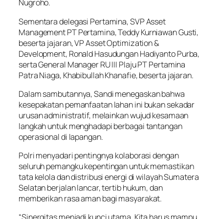
Nugroho.
Sementara delegasi Pertamina, SVP Asset
Management PT Pertamina, Teddy Kurniawan Gusti,
beserta jajaran, VP Asset Optimization &
Development, Ronald Hasudungan Hadiyanto Purba,
serta General Manager RU III Plaju PT Pertamina
Patra Niaga, Khabibullah Khanafie, beserta jajaran.
Dalam sambutannya, Sandi menegaskan bahwa
kesepakatan pemanfaatan lahan ini bukan sekadar
urusan administratif, melainkan wujud kesamaan
langkah untuk menghadapi berbagai tantangan
operasional di lapangan.
Polri menyadari pentingnya kolaborasi dengan
seluruh pemangku kepentingan untuk memastikan
tata kelola dan distribusi energi di wilayah Sumatera
Selatan berjalan lancar, tertib hukum, dan
memberikan rasa aman bagi masyarakat.
“Sinergitas menjadi kunci utama. Kita harus mampu