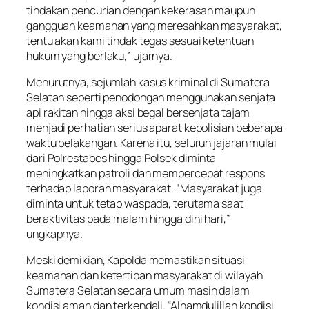
tindakan pencurian dengan kekerasan maupun
gangguan keamanan yang meresahkan masyarakat,
tentu akan kami tindak tegas sesuai ketentuan
hukum yang berlaku,” ujarnya.
Menurutnya, sejumlah kasus kriminal di Sumatera
Selatan seperti penodongan menggunakan senjata
api rakitan hingga aksi begal bersenjata tajam
menjadi perhatian serius aparat kepolisian beberapa
waktu belakangan. Karena itu, seluruh jajaran mulai
dari Polrestabes hingga Polsek diminta
meningkatkan patroli dan mempercepat respons
terhadap laporan masyarakat. “Masyarakat juga
diminta untuk tetap waspada, terutama saat
beraktivitas pada malam hingga dini hari,”
ungkapnya.
Meski demikian, Kapolda memastikan situasi
keamanan dan ketertiban masyarakat di wilayah
Sumatera Selatan secara umum masih dalam
kondisi aman dan terkendali. “Alhamdulillah kondisi