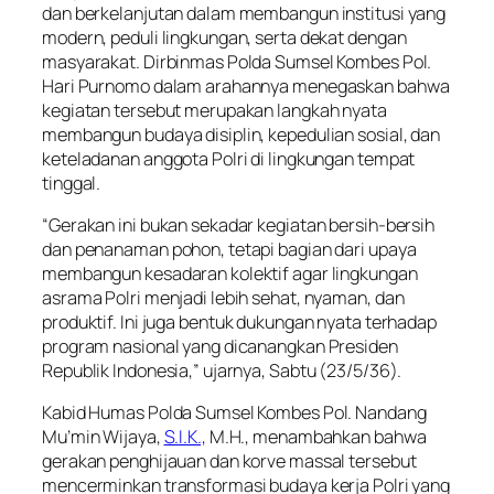
dan berkelanjutan dalam membangun institusi yang
modern, peduli lingkungan, serta dekat dengan
masyarakat. Dirbinmas Polda Sumsel Kombes Pol.
Hari Purnomo dalam arahannya menegaskan bahwa
kegiatan tersebut merupakan langkah nyata
membangun budaya disiplin, kepedulian sosial, dan
keteladanan anggota Polri di lingkungan tempat
tinggal.
“Gerakan ini bukan sekadar kegiatan bersih-bersih
dan penanaman pohon, tetapi bagian dari upaya
membangun kesadaran kolektif agar lingkungan
asrama Polri menjadi lebih sehat, nyaman, dan
produktif. Ini juga bentuk dukungan nyata terhadap
program nasional yang dicanangkan Presiden
Republik Indonesia,” ujarnya, Sabtu (23/5/36).
Kabid Humas Polda Sumsel Kombes Pol. Nandang
Mu’min Wijaya,
S.I.K.,
M.H., menambahkan bahwa
gerakan penghijauan dan korve massal tersebut
mencerminkan transformasi budaya kerja Polri yang