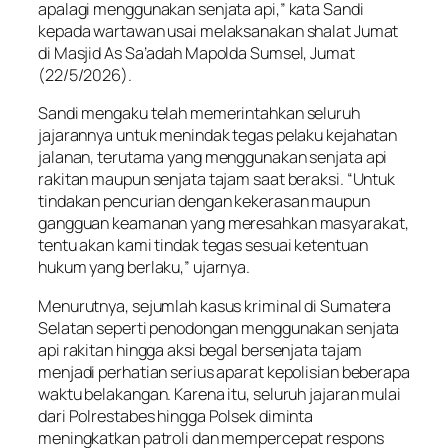
apalagi menggunakan senjata api,” kata Sandi
kepada wartawan usai melaksanakan shalat Jumat
di Masjid As Sa’adah Mapolda Sumsel, Jumat
(22/5/2026).
Sandi mengaku telah memerintahkan seluruh
jajarannya untuk menindak tegas pelaku kejahatan
jalanan, terutama yang menggunakan senjata api
rakitan maupun senjata tajam saat beraksi. “Untuk
tindakan pencurian dengan kekerasan maupun
gangguan keamanan yang meresahkan masyarakat,
tentu akan kami tindak tegas sesuai ketentuan
hukum yang berlaku,” ujarnya.
Menurutnya, sejumlah kasus kriminal di Sumatera
Selatan seperti penodongan menggunakan senjata
api rakitan hingga aksi begal bersenjata tajam
menjadi perhatian serius aparat kepolisian beberapa
waktu belakangan. Karena itu, seluruh jajaran mulai
dari Polrestabes hingga Polsek diminta
meningkatkan patroli dan mempercepat respons