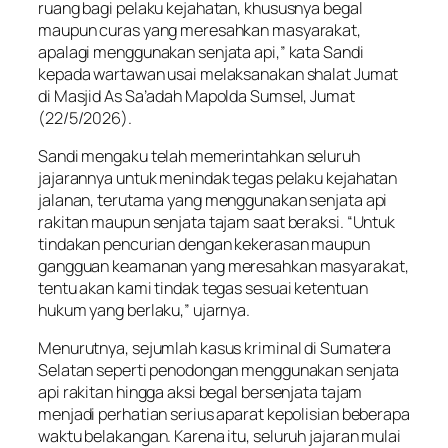
ruang bagi pelaku kejahatan, khususnya begal
maupun curas yang meresahkan masyarakat,
apalagi menggunakan senjata api,” kata Sandi
kepada wartawan usai melaksanakan shalat Jumat
di Masjid As Sa’adah Mapolda Sumsel, Jumat
(22/5/2026).
Sandi mengaku telah memerintahkan seluruh
jajarannya untuk menindak tegas pelaku kejahatan
jalanan, terutama yang menggunakan senjata api
rakitan maupun senjata tajam saat beraksi. “Untuk
tindakan pencurian dengan kekerasan maupun
gangguan keamanan yang meresahkan masyarakat,
tentu akan kami tindak tegas sesuai ketentuan
hukum yang berlaku,” ujarnya.
Menurutnya, sejumlah kasus kriminal di Sumatera
Selatan seperti penodongan menggunakan senjata
api rakitan hingga aksi begal bersenjata tajam
menjadi perhatian serius aparat kepolisian beberapa
waktu belakangan. Karena itu, seluruh jajaran mulai