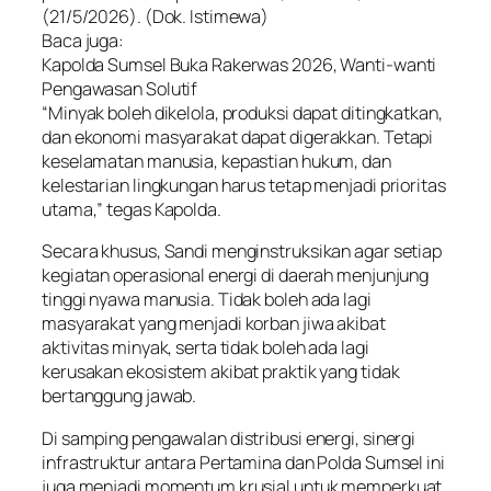
(21/5/2026). (Dok. Istimewa)
Baca juga:
Kapolda Sumsel Buka Rakerwas 2026, Wanti-wanti
Pengawasan Solutif
“Minyak boleh dikelola, produksi dapat ditingkatkan,
dan ekonomi masyarakat dapat digerakkan. Tetapi
keselamatan manusia, kepastian hukum, dan
kelestarian lingkungan harus tetap menjadi prioritas
utama,” tegas Kapolda.
Secara khusus, Sandi menginstruksikan agar setiap
kegiatan operasional energi di daerah menjunjung
tinggi nyawa manusia. Tidak boleh ada lagi
masyarakat yang menjadi korban jiwa akibat
aktivitas minyak, serta tidak boleh ada lagi
kerusakan ekosistem akibat praktik yang tidak
bertanggung jawab.
Di samping pengawalan distribusi energi, sinergi
infrastruktur antara Pertamina dan Polda Sumsel ini
juga menjadi momentum krusial untuk memperkuat