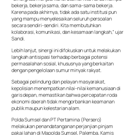
bekerja, bekerja sama, dan sama-sama bekerja.
Karena pada akhirnya, tidak ada satu institusi pun
yang mampu menyelesaikan seluruh persoalan
secara sendiri-sendiri. Kita membutuhkan
kolaborasi, komunikasi, dan kesamaan langkah,” ujar
Sandi.
Lebih lanjut, sinergi ini difokuskan untuk melakukan
langkah antisipasi terhadap berbagai potensi
permasalahan sosial, khususnya yang berkaitan
dengan pengelolaan sumur minyak rakyat.
Sebagai pelindung dan pelayan masyarakat,
kepolisian menempatkan nilai-nilai kemanusiaan di
garis depan, memastikan bahwa percepatan roda
ekonomi daerah tidak mengorbankan keamanan
publik maupun kelestarian alam.
Polda Sumsel dan PT Pertamina (Persero)
melakukan penandatanganan perjanjian pinjam
pakai lahan di Mapolda Sumsel, Palemba, Kamis