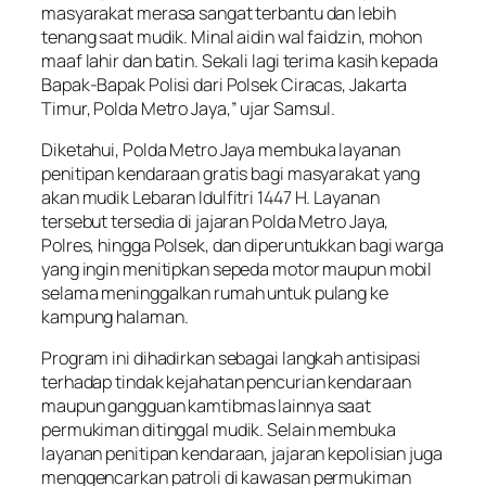
masyarakat merasa sangat terbantu dan lebih
tenang saat mudik. Minal aidin wal faidzin, mohon
maaf lahir dan batin. Sekali lagi terima kasih kepada
Bapak-Bapak Polisi dari Polsek Ciracas, Jakarta
Timur, Polda Metro Jaya,” ujar Samsul.
Diketahui, Polda Metro Jaya membuka layanan
penitipan kendaraan gratis bagi masyarakat yang
akan mudik Lebaran Idulfitri 1447 H. Layanan
tersebut tersedia di jajaran Polda Metro Jaya,
Polres, hingga Polsek, dan diperuntukkan bagi warga
yang ingin menitipkan sepeda motor maupun mobil
selama meninggalkan rumah untuk pulang ke
kampung halaman.
Program ini dihadirkan sebagai langkah antisipasi
terhadap tindak kejahatan pencurian kendaraan
maupun gangguan kamtibmas lainnya saat
permukiman ditinggal mudik. Selain membuka
layanan penitipan kendaraan, jajaran kepolisian juga
menggencarkan patroli di kawasan permukiman