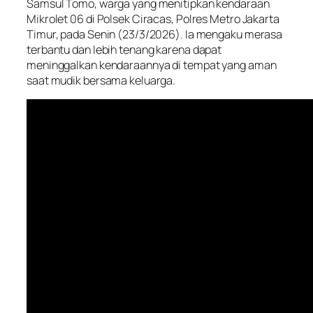
Samsul Tomo, warga yang menitipkan kendaraan
Mikrolet 06 di Polsek Ciracas, Polres Metro Jakarta
Timur, pada Senin (23/3/2026). Ia mengaku merasa
terbantu dan lebih tenang karena dapat
meninggalkan kendaraannya di tempat yang aman
saat mudik bersama keluarga.