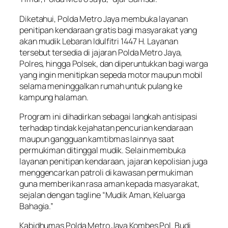
Diketahui, Polda Metro Jaya membuka layanan
penitipan kendaraan gratis bagi masyarakat yang
akan mudik Lebaran Idulfitri 1447 H. Layanan
tersebut tersedia di jajaran Polda Metro Jaya,
Polres, hingga Polsek, dan diperuntukkan bagi warga
yang ingin menitipkan sepeda motor maupun mobil
selama meninggalkan rumah untuk pulang ke
kampung halaman.
Program ini dihadirkan sebagai langkah antisipasi
terhadap tindak kejahatan pencurian kendaraan
maupun gangguan kamtibmas lainnya saat
permukiman ditinggal mudik. Selain membuka
layanan penitipan kendaraan, jajaran kepolisian juga
menggencarkan patroli di kawasan permukiman
guna memberikan rasa aman kepada masyarakat,
sejalan dengan tagline “Mudik Aman, Keluarga
Bahagia.”
Kabidhumas Polda Metro Jaya Kombes Pol. Budi