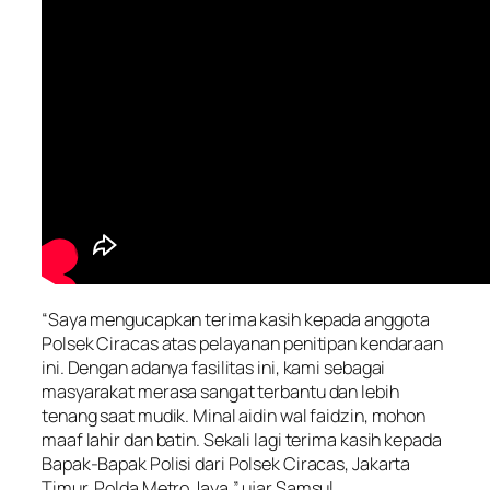
“Saya mengucapkan terima kasih kepada anggota
Polsek Ciracas atas pelayanan penitipan kendaraan
ini. Dengan adanya fasilitas ini, kami sebagai
masyarakat merasa sangat terbantu dan lebih
tenang saat mudik. Minal aidin wal faidzin, mohon
maaf lahir dan batin. Sekali lagi terima kasih kepada
Bapak-Bapak Polisi dari Polsek Ciracas, Jakarta
Timur, Polda Metro Jaya,” ujar Samsul.