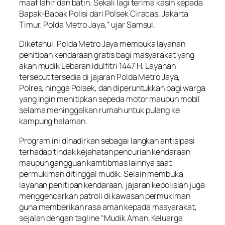
maaf lahir dan batin. Sekali lagi terima kasih kepada
Bapak-Bapak Polisi dari Polsek Ciracas, Jakarta
Timur, Polda Metro Jaya,” ujar Samsul.
Diketahui, Polda Metro Jaya membuka layanan
penitipan kendaraan gratis bagi masyarakat yang
akan mudik Lebaran Idulfitri 1447 H. Layanan
tersebut tersedia di jajaran Polda Metro Jaya,
Polres, hingga Polsek, dan diperuntukkan bagi warga
yang ingin menitipkan sepeda motor maupun mobil
selama meninggalkan rumah untuk pulang ke
kampung halaman.
Program ini dihadirkan sebagai langkah antisipasi
terhadap tindak kejahatan pencurian kendaraan
maupun gangguan kamtibmas lainnya saat
permukiman ditinggal mudik. Selain membuka
layanan penitipan kendaraan, jajaran kepolisian juga
menggencarkan patroli di kawasan permukiman
guna memberikan rasa aman kepada masyarakat,
sejalan dengan tagline “Mudik Aman, Keluarga