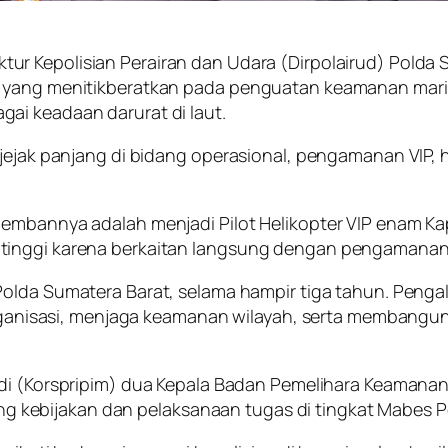
ktur Kepolisian Perairan dan Udara (Dirpolairud) Polda
n yang menitikberatkan pada penguatan keamanan marit
ai keadaan darurat di laut.
 jejak panjang di bidang operasional, pengamanan VIP,
diembannya adalah menjadi
Pilot Helikopter VIP enam Ka
inggi karena berkaitan langsung dengan pengamanan da
Polda Sumatera Barat
, selama hampir tiga tahun. Peng
isasi, menjaga keamanan wilayah, serta membangun 
adi (Korspripim) dua Kepala Badan Pemelihara Keamanan
ebijakan dan pelaksanaan tugas di tingkat Mabes Po