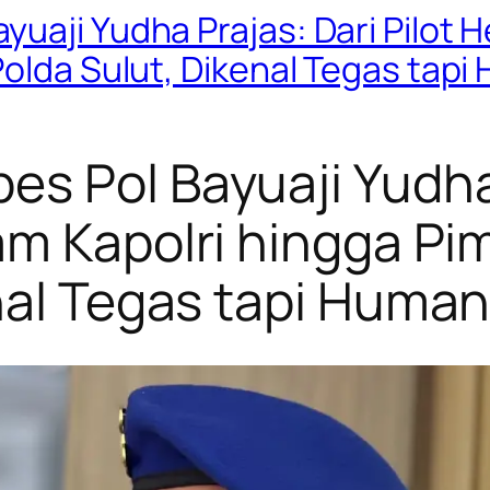
uaji Yudha Prajas: Dari Pilot H
Polda Sulut, Dikenal Tegas tapi
s Pol Bayuaji Yudha 
am Kapolri hingga Pim
nal Tegas tapi Human