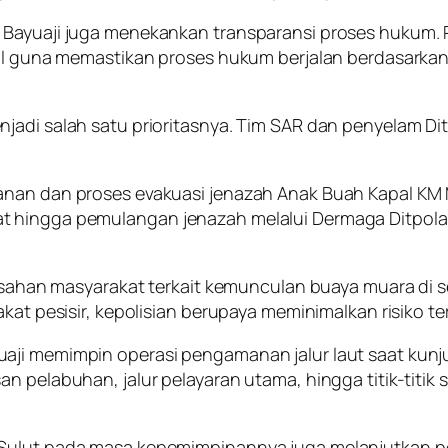
Bayuaji juga menekankan transparansi proses hukum. Pa
gal guna memastikan proses hukum berjalan berdasarkan 
jadi salah satu prioritasnya. Tim SAR dan penyelam Di
anan dan proses evakuasi jenazah Anak Buah Kapal KM 
 hingga pemulangan jenazah melalui Dermaga Ditpolair
eresahan masyarakat terkait kemunculan buaya muara di
kat pesisir, kepolisian berupaya meminimalkan risiko ter
aji memimpin operasi pengamanan jalur laut saat kunj
an pelabuhan, jalur pelayaran utama, hingga titik-titi
 Sulut pada masa kepemimpinannya juga melanjutkan pe