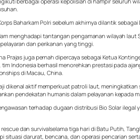
ngikuti berbagai operasi kepolisian di hampir seluruh w
usuhan.
s Baharkam Polri sebelum akhirnya dilantik sebagai D
alam menghadapi tantangan pengamanan wilayah laut S
 pelayaran dan perikanan yang tinggi.
udha Prajas juga pernah dipercaya sebagai Ketua Kontin
tim Indonesia berhasil menorehkan prestasi pada aja
ionships
di Macau, China.
ji dikenal aktif memperkuat patroli laut, meningkatka
ankan pendekatan humanis dalam pelayanan kepada mas
gawasan terhadap dugaan distribusi Bio Solar ilegal y
n
rescue
dan
survival
selama tiga hari di Batu Putih, Tang
ituasi darurat, bencana, dan operasi pencarian serta