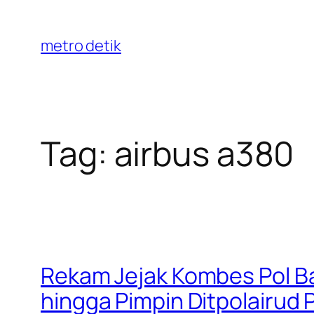
Skip
to
metro detik
content
Tag:
airbus a380
Rekam Jejak Kombes Pol Bay
hingga Pimpin Ditpolairud 