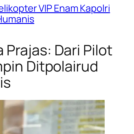
elikopter VIP Enam Kapolri
 Humanis
Prajas: Dari Pilot
pin Ditpolairud
is