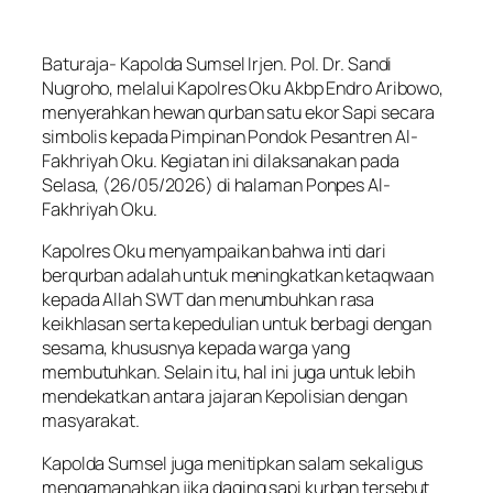
Baturaja- Kapolda Sumsel Irjen. Pol. Dr. Sandi
Nugroho, melalui Kapolres Oku Akbp Endro Aribowo,
menyerahkan hewan qurban satu ekor Sapi secara
simbolis kepada Pimpinan Pondok Pesantren Al-
Fakhriyah Oku. Kegiatan ini dilaksanakan pada
Selasa, (26/05/2026) di halaman Ponpes Al-
Fakhriyah Oku.
Kapolres Oku menyampaikan bahwa inti dari
berqurban adalah untuk meningkatkan ketaqwaan
kepada Allah SWT dan menumbuhkan rasa
keikhlasan serta kepedulian untuk berbagi dengan
sesama, khususnya kepada warga yang
membutuhkan. Selain itu, hal ini juga untuk lebih
mendekatkan antara jajaran Kepolisian dengan
masyarakat.
Kapolda Sumsel juga menitipkan salam sekaligus
mengamanahkan jika daging sapi kurban tersebut