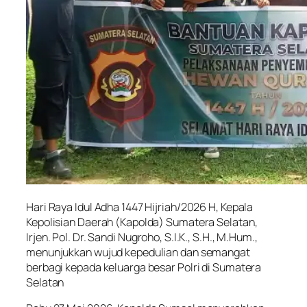
Hari Raya Idul Adha 1447 Hijriah/2026 H, Kepala
Kepolisian Daerah (Kapolda) Sumatera Selatan,
Irjen. Pol. Dr. Sandi Nugroho, S.I.K., S.H., M.Hum.,
menunjukkan wujud kepedulian dan semangat
berbagi kepada keluarga besar Polri di Sumatera
Selatan