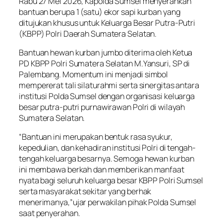
Rabu 27 Mei 2026, Kapolda Sumsel menyerahkan
bantuan berupa 1 (satu) ekor sapi kurban yang
ditujukan khusus untuk Keluarga Besar Putra-Putri
(KBPP) Polri Daerah Sumatera Selatan.
Bantuan hewan kurban jumbo diterima oleh Ketua
PD KBPP Polri Sumatera Selatan M.Yansuri, SP di
Palembang. Momentum ini menjadi simbol
mempererat tali silaturahmi serta sinergitas antara
institusi Polda Sumsel dengan organisasi keluarga
besar putra-putri purnawirawan Polri di wilayah
Sumatera Selatan.
“Bantuan ini merupakan bentuk rasa syukur,
kepedulian, dan kehadiran institusi Polri di tengah-
tengah keluarga besarnya. Semoga hewan kurban
ini membawa berkah dan memberikan manfaat
nyata bagi seluruh keluarga besar KBPP Polri Sumsel
serta masyarakat sekitar yang berhak
menerimanya,”ujar perwakilan pihak Polda Sumsel
saat penyerahan.