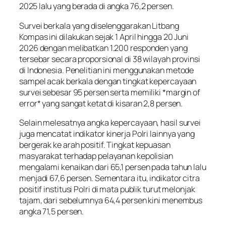
2025 lalu yang berada di angka 76,2 persen.
Survei berkala yang diselenggarakan Litbang
Kompas ini dilakukan sejak 1 April hingga 20 Juni
2026 dengan melibatkan 1.200 responden yang
tersebar secara proporsional di 38 wilayah provinsi
di Indonesia. Penelitian ini menggunakan metode
sampel acak berkala dengan tingkat kepercayaan
survei sebesar 95 persen serta memiliki *margin of
error* yang sangat ketat di kisaran 2,8 persen.
Selain melesatnya angka kepercayaan, hasil survei
juga mencatat indikator kinerja Polri lainnya yang
bergerak ke arah positif. Tingkat kepuasan
masyarakat terhadap pelayanan kepolisian
mengalami kenaikan dari 65,1 persen pada tahun lalu
menjadi 67,6 persen. Sementara itu, indikator citra
positif institusi Polri di mata publik turut melonjak
tajam, dari sebelumnya 64,4 persen kini menembus
angka 71,5 persen.