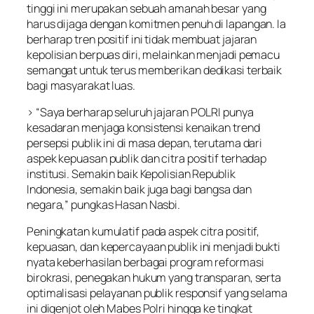
tinggi ini merupakan sebuah amanah besar yang
harus dijaga dengan komitmen penuh di lapangan. Ia
berharap tren positif ini tidak membuat jajaran
kepolisian berpuas diri, melainkan menjadi pemacu
semangat untuk terus memberikan dedikasi terbaik
bagi masyarakat luas.
> “Saya berharap seluruh jajaran POLRI punya
kesadaran menjaga konsistensi kenaikan trend
persepsi publik ini di masa depan, terutama dari
aspek kepuasan publik dan citra positif terhadap
institusi. Semakin baik Kepolisian Republik
Indonesia, semakin baik juga bagi bangsa dan
negara,” pungkas Hasan Nasbi.
Peningkatan kumulatif pada aspek citra positif,
kepuasan, dan kepercayaan publik ini menjadi bukti
nyata keberhasilan berbagai program reformasi
birokrasi, penegakan hukum yang transparan, serta
optimalisasi pelayanan publik responsif yang selama
ini digenjot oleh Mabes Polri hingga ke tingkat