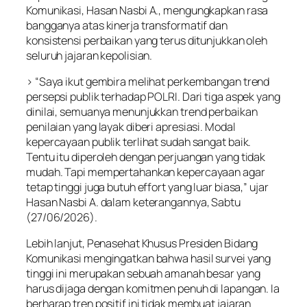
Komunikasi, Hasan Nasbi A., mengungkapkan rasa
bangganya atas kinerja transformatif dan
konsistensi perbaikan yang terus ditunjukkan oleh
seluruh jajaran kepolisian.
> “Saya ikut gembira melihat perkembangan trend
persepsi publik terhadap POLRI. Dari tiga aspek yang
dinilai, semuanya menunjukkan trend perbaikan
penilaian yang layak diberi apresiasi. Modal
kepercayaan publik terlihat sudah sangat baik.
Tentu itu diperoleh dengan perjuangan yang tidak
mudah. Tapi mempertahankan kepercayaan agar
tetap tinggi juga butuh effort yang luar biasa,” ujar
Hasan Nasbi A. dalam keterangannya, Sabtu
(27/06/2026).
Lebih lanjut, Penasehat Khusus Presiden Bidang
Komunikasi mengingatkan bahwa hasil survei yang
tinggi ini merupakan sebuah amanah besar yang
harus dijaga dengan komitmen penuh di lapangan. Ia
berharap tren positif ini tidak membuat jajaran