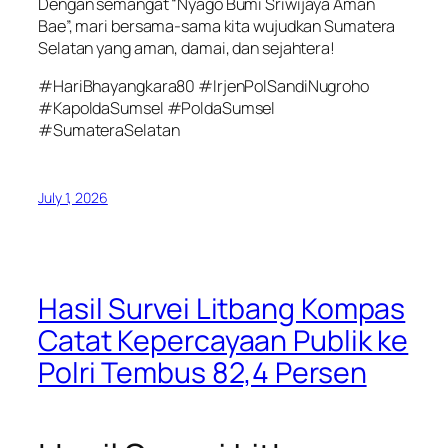
Dengan semangat “Nyago Bumi Sriwijaya Aman
Bae”, mari bersama-sama kita wujudkan Sumatera
Selatan yang aman, damai, dan sejahtera!
#HariBhayangkara80 #IrjenPolSandiNugroho
#KapoldaSumsel #PoldaSumsel
#SumateraSelatan
July 1, 2026
Hasil Survei Litbang Kompas
Catat Kepercayaan Publik ke
Polri Tembus 82,4 Persen