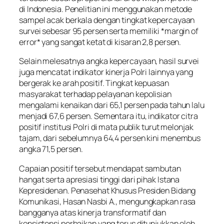
di Indonesia. Penelitian ini menggunakan metode
sampel acak berkala dengan tingkat kepercayaan
survei sebesar 95 persen serta memiliki *margin of
error* yang sangat ketat di kisaran 2,8 persen.
Selain melesatnya angka kepercayaan, hasil survei
juga mencatat indikator kinerja Polri lainnya yang
bergerak ke arah positif. Tingkat kepuasan
masyarakat terhadap pelayanan kepolisian
mengalami kenaikan dari 65,1 persen pada tahun lalu
menjadi 67,6 persen. Sementara itu, indikator citra
positif institusi Polri di mata publik turut melonjak
tajam, dari sebelumnya 64,4 persen kini menembus
angka 71,5 persen.
Capaian positif tersebut mendapat sambutan
hangat serta apresiasi tinggi dari pihak Istana
Kepresidenan. Penasehat Khusus Presiden Bidang
Komunikasi, Hasan Nasbi A., mengungkapkan rasa
bangganya atas kinerja transformatif dan
konsistensi perbaikan yang terus ditunjukkan oleh