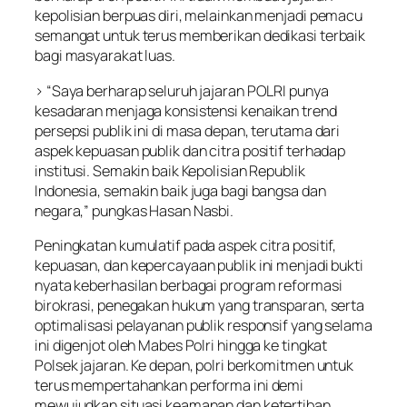
kepolisian berpuas diri, melainkan menjadi pemacu
semangat untuk terus memberikan dedikasi terbaik
bagi masyarakat luas.
> “Saya berharap seluruh jajaran POLRI punya
kesadaran menjaga konsistensi kenaikan trend
persepsi publik ini di masa depan, terutama dari
aspek kepuasan publik dan citra positif terhadap
institusi. Semakin baik Kepolisian Republik
Indonesia, semakin baik juga bagi bangsa dan
negara,” pungkas Hasan Nasbi.
Peningkatan kumulatif pada aspek citra positif,
kepuasan, dan kepercayaan publik ini menjadi bukti
nyata keberhasilan berbagai program reformasi
birokrasi, penegakan hukum yang transparan, serta
optimalisasi pelayanan publik responsif yang selama
ini digenjot oleh Mabes Polri hingga ke tingkat
Polsek jajaran. Ke depan, polri berkomitmen untuk
terus mempertahankan performa ini demi
mewujudkan situasi keamanan dan ketertiban