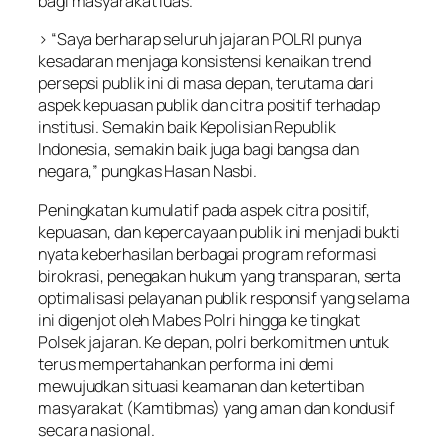
bagi masyarakat luas.
> “Saya berharap seluruh jajaran POLRI punya
kesadaran menjaga konsistensi kenaikan trend
persepsi publik ini di masa depan, terutama dari
aspek kepuasan publik dan citra positif terhadap
institusi. Semakin baik Kepolisian Republik
Indonesia, semakin baik juga bagi bangsa dan
negara,” pungkas Hasan Nasbi.
Peningkatan kumulatif pada aspek citra positif,
kepuasan, dan kepercayaan publik ini menjadi bukti
nyata keberhasilan berbagai program reformasi
birokrasi, penegakan hukum yang transparan, serta
optimalisasi pelayanan publik responsif yang selama
ini digenjot oleh Mabes Polri hingga ke tingkat
Polsek jajaran. Ke depan, polri berkomitmen untuk
terus mempertahankan performa ini demi
mewujudkan situasi keamanan dan ketertiban
masyarakat (Kamtibmas) yang aman dan kondusif
secara nasional.