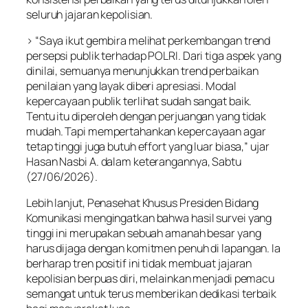
seluruh jajaran kepolisian.
> “Saya ikut gembira melihat perkembangan trend
persepsi publik terhadap POLRI. Dari tiga aspek yang
dinilai, semuanya menunjukkan trend perbaikan
penilaian yang layak diberi apresiasi. Modal
kepercayaan publik terlihat sudah sangat baik.
Tentu itu diperoleh dengan perjuangan yang tidak
mudah. Tapi mempertahankan kepercayaan agar
tetap tinggi juga butuh effort yang luar biasa,” ujar
Hasan Nasbi A. dalam keterangannya, Sabtu
(27/06/2026).
Lebih lanjut, Penasehat Khusus Presiden Bidang
Komunikasi mengingatkan bahwa hasil survei yang
tinggi ini merupakan sebuah amanah besar yang
harus dijaga dengan komitmen penuh di lapangan. Ia
berharap tren positif ini tidak membuat jajaran
kepolisian berpuas diri, melainkan menjadi pemacu
semangat untuk terus memberikan dedikasi terbaik