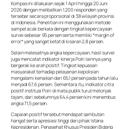
Kompas ini dilakukan sejak 1 April hingga 20 Juni
2026 dengan melibatkan 1.200 responden yang
tersebar secara proporsional di 38 wilayah provinsi
di Indonesia. Penelitian ini menggunakan metode
sampel acak berkala dengan tingkat kepercayaan
survei sebesar 95 persen serta memiliki *margin of
error* yang sangat ketat di kisaran 2,8 persen.
Selain melesatnya angka kepercayaan, hasil survei
juga mencatat indikator kinerja Polri lainnya yang
bergerak ke arah positif. Tingkat kepuasan
masyarakat terhadap pelayanan kepolisian
mengalami kenaikan dari 65,1 persen pada tahun lalu
menjadi 67,6 persen. Sementara itu, indikator citra
positif institusi Polri di mata publik turut melonjak
tajam, dari sebelumnya 64,4 persen kini menembus
angka 71,5 persen.
Capaian positif tersebut mendapat sambutan
hangat serta apresiasi tinggi dari pihak Istana
Kepresidenan. Penasehat Khusus Presiden Bidang