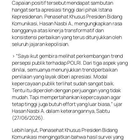
Capaian positif tersebut mendapat sambutan
hangat serta apresiasi tinggi dari pihak Istana
Kepresidenan. Penasehat Khusus Presiden Bidang
Komunikasi, Hasan Nasbi A., mengungkapkan rasa
bangganya atas kinerja transformatif dan
konsistensi perbaikan yang terus ditunjukkan oleh
seluruh jajaran kepolisian.
> “Saya ikut gembira melihat perkembangan trend
persepsi publik terhadap POLRI. Dari tiga aspek yang
dinilai, semuanya menunjukkan trend perbaikan
penilaian yang layak diberi apresiasi. Modal
kepercayaan publik terlihat sudah sangat baik.
Tentu itu diperoleh dengan perjuangan yang tidak
mudah. Tapi mempertahankan kepercayaan agar
tetap tinggi juga butuh effort yang luar biasa,” ujar
Hasan Nasbi A. dalam keterangannya, Sabtu
(27/06/2026).
Lebih lanjut, Penasehat Khusus Presiden Bidang
Komunikasi mengingatkan bahwa hasil survei yang