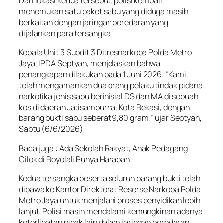
Dari lokasi kedua tersebut, polisi kembali
menemukan satu paket sabu yang diduga masih
berkaitan dengan jaringan peredaran yang
dijalankan para tersangka.
Kepala Unit 3 Subdit 3 Ditresnarkoba Polda Metro
Jaya, IPDA Septyan, menjelaskan bahwa
penangkapan dilakukan pada 1 Juni 2026. “Kami
telah mengamankan dua orang pelaku tindak pidana
narkotika jenis sabu berinisial DS dan MA di sebuah
kos di daerah Jatisampurna, Kota Bekasi, dengan
barang bukti sabu seberat 9,80 gram,” ujar Septyan,
Sabtu (6/6/2026)
Baca juga : Ada Sekolah Rakyat, Anak Pedagang
Cilok di Boyolali Punya Harapan
Kedua tersangka beserta seluruh barang bukti telah
dibawa ke Kantor Direktorat Reserse Narkoba Polda
Metro Jaya untuk menjalani proses penyidikan lebih
lanjut. Polisi masih mendalami kemungkinan adanya
keterlibatan pihak lain dalam jaringan peredaran