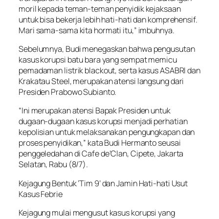
moril kepada teman-teman penyidik kejaksaan
untuk bisa bekerja lebih hati-hati dan komprehensif.
Mari sama-sama kita hormati itu,” imbuhnya.
Sebelumnya, Budi menegaskan bahwa pengusutan
kasus korupsi batu bara yang sempat memicu
pemadaman listrik blackout, serta kasus ASABRI dan
Krakatau Steel, merupakan atensi langsung dari
Presiden Prabowo Subianto.
“Ini merupakan atensi Bapak Presiden untuk
dugaan-dugaan kasus korupsi menjadi perhatian
kepolisian untuk melaksanakan pengungkapan dan
proses penyidikan,” kata Budi Hermanto seusai
penggeledahan di Cafe de’Clan, Cipete, Jakarta
Selatan, Rabu (8/7).
Kejagung Bentuk ‘Tim 9’ dan Jamin Hati-hati Usut
Kasus Febrie
Kejagung mulai mengusut kasus korupsi yang