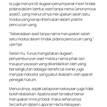
Ia juga menyoroti dugaan penyimpanan hasil tindak
pidana dalam bentuk aset tanpa nama (anonymous
asset), yang menurutnya merupakan salah satu
modus yang kerap ditemukan dalam praktik
pencucian uang.
“Keberadaan aset tanpa nama merupakan salah
satu modus dalam tindak pidana pencucian uang,”
ujarnya.
Selain itu, Yunus mengatakan dugaan
penyembunyian aset melalui nama pihak lain
maupun yayasan yang dikendalikan oleh yang
bersangkutan sebagai beneficial owner juga
menjadi indikator yang patut didalami oleh aparat
penegak hukum.
Menurutnya, aspek pelaporan kekayaan juga tidak
boleh diabaikan. Apabila aset tersebut benar
merupakan milik pribadi, maka seharusnya
tercantum dalam Laporan Harta Kekayaan