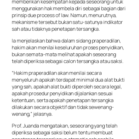
memberikan kesempatan kepada seseorang untuk
menggunakan hak membela diri sebagai bagian dari
prinsip due process of law. Namun, menurutnya,
mekanisme tersebut bukan satu-satunya indikator
sah atau tidaknya penetapan tersangka.
Ia menjelaskan bahwa dalam sidang praperadilan,
hakim akan menilai keseluruhan proses penyidikan,
bukan semata-mata melihat apakah seseorang
telah diperiksa sebagai calon tersangka atau saksi.
“Hakim praperadilan akan menilai secara
menyeluruh apakah terdapat minimal dua alat bukti
yang sah, apakah alat bukti diperoleh secara legal,
apakah prosedur penyidikan dijalankan sesuai
ketentuan, serta apakah penetapan tersangka
dilakukan secara objektif dan tidak sewenang-
wenang,” jelasnya.
Prof. Juanda mengatakan, seseorang yang telah
diperiksa sebagai saksi belum tentu membuat