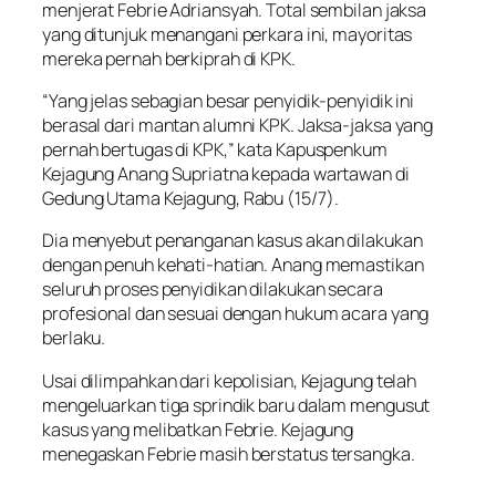
menjerat Febrie Adriansyah. Total sembilan jaksa
yang ditunjuk menangani perkara ini, mayoritas
mereka pernah berkiprah di KPK.
“Yang jelas sebagian besar penyidik-penyidik ini
berasal dari mantan alumni KPK. Jaksa-jaksa yang
pernah bertugas di KPK,” kata Kapuspenkum
Kejagung Anang Supriatna kepada wartawan di
Gedung Utama Kejagung, Rabu (15/7).
Dia menyebut penanganan kasus akan dilakukan
dengan penuh kehati-hatian. Anang memastikan
seluruh proses penyidikan dilakukan secara
profesional dan sesuai dengan hukum acara yang
berlaku.
Usai dilimpahkan dari kepolisian, Kejagung telah
mengeluarkan tiga sprindik baru dalam mengusut
kasus yang melibatkan Febrie. Kejagung
menegaskan Febrie masih berstatus tersangka.