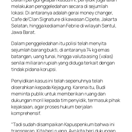
melakukan penggeledahan secara di sejumlah
lokasi. Di antaranya adalah gerai money changer,
Cafe de’Clan Signature di kawasan Cipete, Jakarta
Selatan, hingga kediaman Febrie di wilayah Sentul,
Jawa Barat.
Dalam penggeledahan itu polisi telah menyita
sejumlah barang bukti, di antaranya 74 kg emas
batangan, uang tunai, hingga valuta asing (valas)
senilai miliaran rupiah yang diduga terkait dengan
tindak pidana korupsi.
Penyidikan kasus ini telah sepenuhnya telah
diserahkan kepada Kejagung. Karena itu, Budi
meminta publik untuk memberikan ruang dan
dukungan moril kepada tim penyidik, termasuk pihak
kejaksaan, agar proses hukum berjalan
komprehensif.
“Tadi sudah disampaikan Kapuspenkum bahwa ini
transparan. Kita beri ruang. Ayo kita beri dukungan