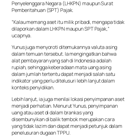
Penyelenggara Negara (LHKPN) maupun Surat
Pemberitahuan (SPT) Pajak.
“Kalau memang aset itu milik pribadi, mengapa tidak
dilaporkan dalam LHKPN maupun SPT Pajak,”
ucapnya.
Yunus juga menyoroti ditemukannya valuta asing
dalam temuan tersebut. Ia mengingatkan bahwa
alat pembayaran yang sah di Indonesia adalah
rupiah, sehingga keberadaan mata uang asing
dalam jumlah tertentu dapat menjadi salah satu
indikator yang perlu ditelusuri lebih lanjut dalam
konteks penyidikan.
Lebih lanjut, ia juga menilai lokasi penyimpanan aset
menjadi perhatian. Menurut Yunus, penyimpanan
uang atau aset di dalam brankas yang
disembunyikan di balik tembok merupakan cara
yang tidak lazim dan dapat menjadi petunjuk dalam
penelusuran dugaan TPPU.