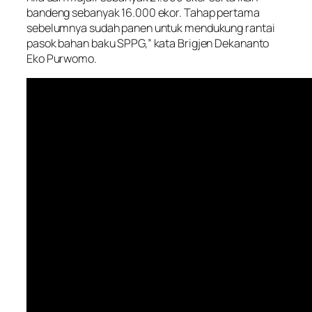
bandeng sebanyak 16.000 ekor. Tahap pertama
sebelumnya sudah panen untuk mendukung rantai
pasok bahan baku SPPG,” kata Brigjen Dekananto
Eko Purwomo.