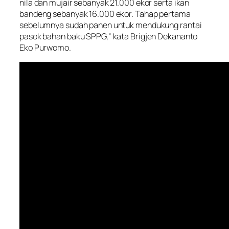
nila dan mujair sebanyak 21.000 ekor serta ikan
bandeng sebanyak 16.000 ekor. Tahap pertama
sebelumnya sudah panen untuk mendukung rantai
pasok bahan baku SPPG,” kata Brigjen Dekananto
Eko Purwomo.