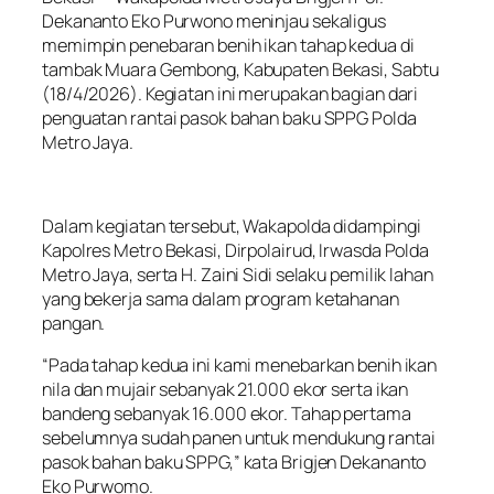
Dekananto Eko Purwono meninjau sekaligus
memimpin penebaran benih ikan tahap kedua di
tambak Muara Gembong, Kabupaten Bekasi, Sabtu
(18/4/2026). Kegiatan ini merupakan bagian dari
penguatan rantai pasok bahan baku SPPG Polda
Metro Jaya.
Dalam kegiatan tersebut, Wakapolda didampingi
Kapolres Metro Bekasi, Dirpolairud, Irwasda Polda
Metro Jaya, serta H. Zaini Sidi selaku pemilik lahan
yang bekerja sama dalam program ketahanan
pangan.
“Pada tahap kedua ini kami menebarkan benih ikan
nila dan mujair sebanyak 21.000 ekor serta ikan
bandeng sebanyak 16.000 ekor. Tahap pertama
sebelumnya sudah panen untuk mendukung rantai
pasok bahan baku SPPG,” kata Brigjen Dekananto
Eko Purwomo.