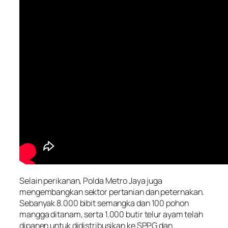
Selain perikanan, Polda Metro Jaya juga
mengembangkan sektor pertanian dan peternakan.
Sebanyak 8.000 bibit semangka dan 100 pohon
mangga ditanam, serta 1.000 butir telur ayam telah
dipanen untuk didistribusikan ke SPPG dan