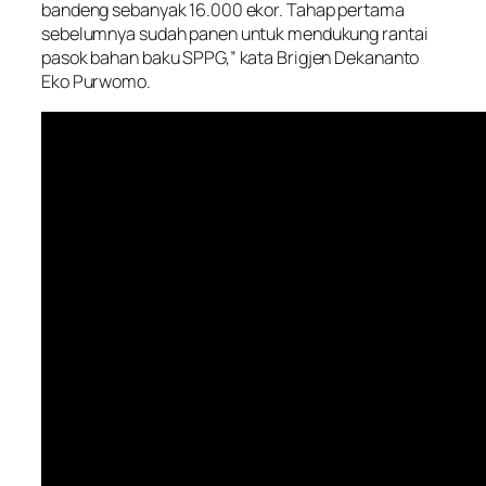
bandeng sebanyak 16.000 ekor. Tahap pertama
sebelumnya sudah panen untuk mendukung rantai
pasok bahan baku SPPG,” kata Brigjen Dekananto
Eko Purwomo.