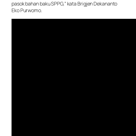
pasok bahan baku SPPG,” kata Brigjen Dekananto
Eko Purwomo.