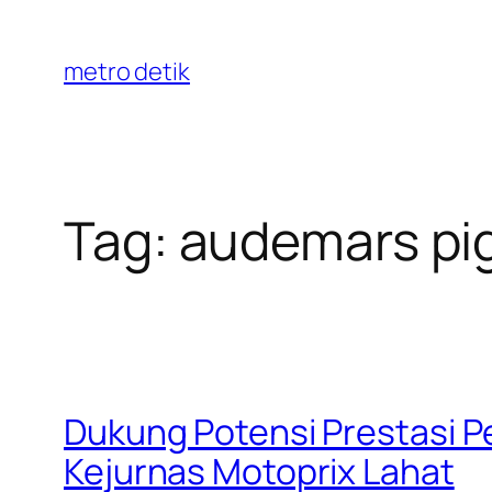
Skip
to
metro detik
content
Tag:
audemars pi
Dukung Potensi Prestasi P
Kejurnas Motoprix Lahat