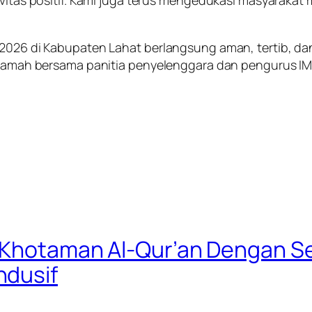
ivitas positif. Kami juga terus mengedukasi masyarakat 
 2026 di Kabupaten Lahat berlangsung aman, tertib, da
h tamah bersama panitia penyelenggara dan pengurus IM
i Khotaman Al-Qur’an Dengan S
ndusif