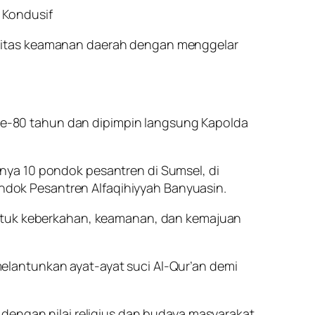
 Kondusif
ilitas keamanan daerah dengan menggelar
l ke-80 tahun dan dipimpin langsung Kapolda
nya 10 pondok pesantren di Sumsel, di
dok Pesantren Alfaqihiyyah Banyuasin.
untuk keberkahan, keamanan, dan kemajuan
elantunkan ayat-ayat suci Al-Qur’an demi
dengan nilai religius dan budaya masyarakat.