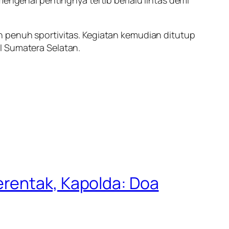
mengenai pentingnya tertib berlalu lintas demi
n penuh sportivitas. Kegiatan kemudian ditutup
I Sumatera Selatan.
erentak, Kapolda: Doa