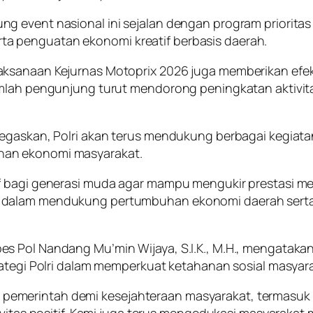
g event nasional ini sejalan dengan program prioritas
a penguatan ekonomi kreatif berbasis daerah.
ksanaan Kejurnas Motoprix 2026 juga memberikan efek 
mlah pengunjung turut mendorong peningkatan aktivitas
negaskan, Polri akan terus mendukung berbagai kegiat
han ekonomi masyarakat.
bagi generasi muda agar mampu mengukir prestasi melalu
 dalam mendukung pertumbuhan ekonomi daerah serta 
es Pol Nandang Mu’min Wijaya, S.I.K., M.H., mengata
rategi Polri dalam memperkuat ketahanan sosial masyar
emerintah demi kesejahteraan masyarakat, termasuk 