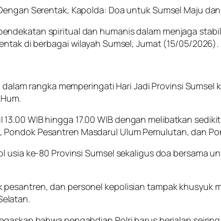
 Dengan Serentak, Kapolda: Doa untuk Sumsel Maju dan
endekatan spiritual dan humanis dalam menjaga stab
entak di berbagai wilayah Sumsel, Jumat (15/05/2026).
kan dalam rangka memperingati Hari Jadi Provinsi Sumse
M.Hum.
13.00 WIB hingga 17.00 WIB dengan melibatkan sedikit
 Pondok Pesantren Masdarul Ulum Pemulutan, dan Pon
ol usia ke-80 Provinsi Sumsel sekaligus doa bersama 
pesantren, dan personel kepolisian tampak khusyuk m
elatan.
egaskan bahwa pengabdian Polri harus berjalan seiring 