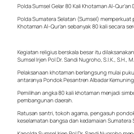
Polda Sumsel Gelar 80 Kali Khotaman Al-Qur’an
Polda Sumatera Selatan (Sumsel) memperkuat p
Khotaman Al-Qur’an sebanyak 80 kali secara ser
Kegiatan religius berskala besar itu dilaksana
Sumsel Irjen Pol Dr. Sandi Nugroho, S.I.K., S.H., 
Pelaksanaan khotaman berlangsung mulai pukul 
antaranya Pondok Pesantren Albadar Kemuning,
Pemilihan angka 80 kali khotaman menjadi simb
pembangunan daerah.
Ratusan santri, tokoh agama, pengasuh pondok 
keselamatan bangsa dan kedamaian Sumatera S
Kapolda Sumsel Irjen Pol Dr. Sandi Nugroho men