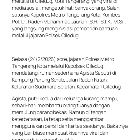
melukis di Ciledug, Kota Tangerang, yang viral di
media sosial, mengetuk hati banyak orang. Salah
satunya Kapolres Metro Tangerang Kota, Kombes
Pol. Dr. Raden Muhammad Jauhari, S.H., S.I.K., M.Si.,
yang langsung menginisiasi pemberian bantuan
melalui jajaran Polsek Ciledug.
Selasa (24/2/2026) sore, jajaran Polres Metro
Tangerang Kota melalui Kapolsek Ciledug
mendatangi rumah sederhana Agista Saputri di
Kampung Parung Serab, Jalan Raden Fatah,
Kelurahan Sudimara Selatan, Kecamatan Ciledug.
Agista, putri kedua dari keluarga kurang mampu,
sehari-hari membantu orang tuanya dengan
memulung barang bekas. Namun di tengah
keterbatasan, ia tetap setia menggambar
menggunakan pensil dan kertas seadanya. Bakatnya
yang luar biasa membuat kisahnya viral dan
mengundang simpati publik.