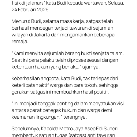
fisik di jalanan,” kata Budi kepada wartawan, Selasa,
24 Februari 2026.
Menurut Budi, selama masa kerja, satgas telah
berhasil mencegah terjadi tawuran di sejumlah
wilayah di Jakarta dan mengamankan beberapa
remaja.
“Kami menyita sejumlah barang bukti senjata tajam.
Saat ini para pelaku telah diproses sesuai dengan
ketentuan hukum yang berlaku,” ujarnya.
Keberhasilan anggota, kata Budi, tak terlepas dari
keterlibatan aktif warga dan para tokoh, sehingga
gerakan satgas ini membuahkan hasil positif.
“Ini menjadi tonggak penting dalam menyatukan visi
antara aparat penegak hukum dan warga demi
keamanan lingkungan,” terangnya.
Sebelumnya, Kapolda Metro Jaya Asep Edi Suheri
membentuk satuan tugas (satgas) anti tawuran