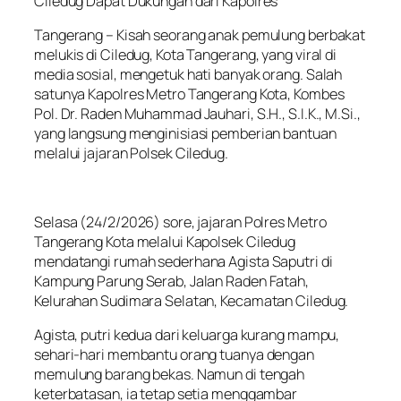
Ciledug Dapat Dukungan dari Kapolres
Tangerang – Kisah seorang anak pemulung berbakat
melukis di Ciledug, Kota Tangerang, yang viral di
media sosial, mengetuk hati banyak orang. Salah
satunya Kapolres Metro Tangerang Kota, Kombes
Pol. Dr. Raden Muhammad Jauhari, S.H., S.I.K., M.Si.,
yang langsung menginisiasi pemberian bantuan
melalui jajaran Polsek Ciledug.
Selasa (24/2/2026) sore, jajaran Polres Metro
Tangerang Kota melalui Kapolsek Ciledug
mendatangi rumah sederhana Agista Saputri di
Kampung Parung Serab, Jalan Raden Fatah,
Kelurahan Sudimara Selatan, Kecamatan Ciledug.
Agista, putri kedua dari keluarga kurang mampu,
sehari-hari membantu orang tuanya dengan
memulung barang bekas. Namun di tengah
keterbatasan, ia tetap setia menggambar