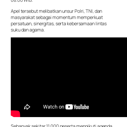
08.00 WIB.
Apel tersebut melibatkan unsur Polri, TNI, dan
masyarakat sebagai momentum memperkuat
persatuan, sinergitas, serta kebersamaan lintas
suku dan agama.
Sebanyak sekitar 11.000 peserta mengikuti agenda