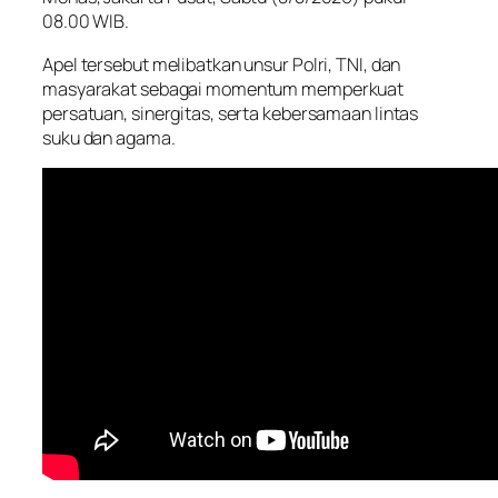
08.00 WIB.
Apel tersebut melibatkan unsur Polri, TNI, dan
masyarakat sebagai momentum memperkuat
persatuan, sinergitas, serta kebersamaan lintas
suku dan agama.