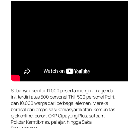
Sebanyak sekitar 11.000 peserta mengikuti agenda
ini, terdiri atas 500 personel TNI, 500 personel Polri,
dan 10.000 warga dari berbagai elemen. Mereka
berasal dari organisasi kemasyarakatan, komunitas
ojek online, buruh, OKP Cipayung Plus, satpam,
Pokdar Kamtibmas, pelajar, hingga Saka