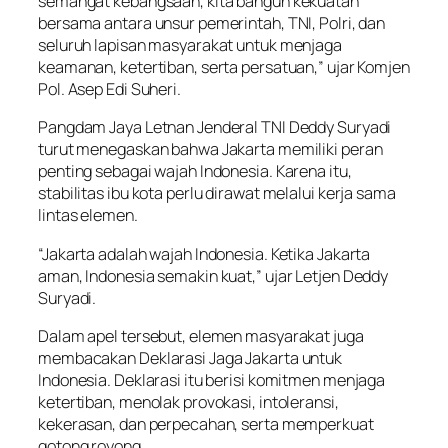
semangat kebangsaan, kita bangun kekuatan
bersama antara unsur pemerintah, TNI, Polri, dan
seluruh lapisan masyarakat untuk menjaga
keamanan, ketertiban, serta persatuan,” ujar Komjen
Pol. Asep Edi Suheri.
Pangdam Jaya Letnan Jenderal TNI Deddy Suryadi
turut menegaskan bahwa Jakarta memiliki peran
penting sebagai wajah Indonesia. Karena itu,
stabilitas ibu kota perlu dirawat melalui kerja sama
lintas elemen.
“Jakarta adalah wajah Indonesia. Ketika Jakarta
aman, Indonesia semakin kuat,” ujar Letjen Deddy
Suryadi.
Dalam apel tersebut, elemen masyarakat juga
membacakan Deklarasi Jaga Jakarta untuk
Indonesia. Deklarasi itu berisi komitmen menjaga
ketertiban, menolak provokasi, intoleransi,
kekerasan, dan perpecahan, serta memperkuat
gotong royong.