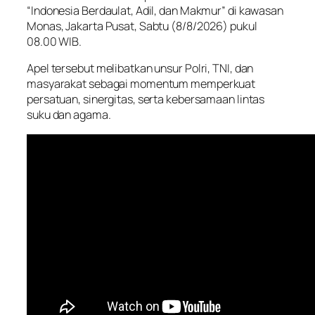
“Indonesia Berdaulat, Adil, dan Makmur” di kawasan
Monas, Jakarta Pusat, Sabtu (8/8/2026) pukul
08.00 WIB.
Apel tersebut melibatkan unsur Polri, TNI, dan
masyarakat sebagai momentum memperkuat
persatuan, sinergitas, serta kebersamaan lintas
suku dan agama.