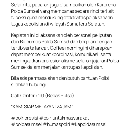
Selain itu, paparan juga disampaikan oleh Karorena
Polda Sumsel yang membahas secara rinci terkait
tupoksi guna mendukung efektivitas pelaksanaan
tugas kepolisian di wilayah Sumatera Selatan.
Kegiatan ini dilaksanakan oleh personel peliputan
dari Bidhumas Polda Sumsel dan berjalan dengan
tertib serta lancar. Coffee morning ini diharapkan
dapat memperkuat koordinasi, komunikasi, serta
meningkatkan profesionalisme seluruh jajaran Polda
Sumsel dalam menjalankan tugas kepolisian.
Bila ada permasalahan dan butuh bantuan Polisi
silahkan hubungi :
Call Center : 110 (Bebas Pulsa)
“KAMI SIAP MELAYANI 24 JAM”
#polripresisi #polriuntukmasyarakat
#poldasumsel #humaspolri #kapoldasumsel