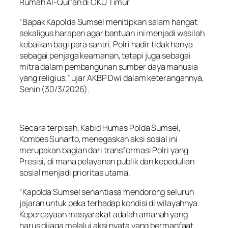
Rumah Al-Qur’an di OKU Timur
“Bapak Kapolda Sumsel menitipkan salam hangat
sekaligus harapan agar bantuan ini menjadi wasilah
kebaikan bagi para santri. Polri hadir tidak hanya
sebagai penjaga keamanan, tetapi juga sebagai
mitra dalam pembangunan sumber daya manusia
yang religius,” ujar AKBP Dwi dalam keterangannya,
Senin (30/3/2026).
Secara terpisah, Kabid Humas Polda Sumsel,
Kombes Sunarto, menegaskan aksi sosial ini
merupakan bagian dari transformasi Polri yang
Presisi, di mana pelayanan publik dan kepedulian
sosial menjadi prioritas utama.
“Kapolda Sumsel senantiasa mendorong seluruh
jajaran untuk peka terhadap kondisi di wilayahnya.
Kepercayaan masyarakat adalah amanah yang
harus dijaga melalui aksi nyata yang bermanfaat.