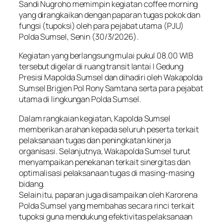
Sandi Nugroho memimpin kegiatan coffee morning
yang dirangkaikan dengan paparan tugas pokok dan
fungsi (tupoksi) oleh para pejabat utama (PJU)
Polda Sumsel, Senin (30/3/2026).
Kegiatan yang berlangsung mulai pukul 08.00 WIB
tersebut digelar di ruang transit lantai I Gedung
Presisi Mapolda Sumsel dan dihadiri oleh Wakapolda
Sumsel Brigjen Pol Rony Samtana serta para pejabat
utama di lingkungan Polda Sumsel.
Dalam rangkaian kegiatan, Kapolda Sumsel
memberikan arahan kepada seluruh peserta terkait
pelaksanaan tugas dan peningkatan kinerja
organisasi. Selanjutnya, Wakapolda Sumsel turut
menyampaikan penekanan terkait sinergitas dan
optimalisasi pelaksanaan tugas di masing-masing
bidang.
Selain itu, paparan juga disampaikan oleh Karorena
Polda Sumsel yang membahas secara rinci terkait
tupoksi guna mendukung efektivitas pelaksanaan