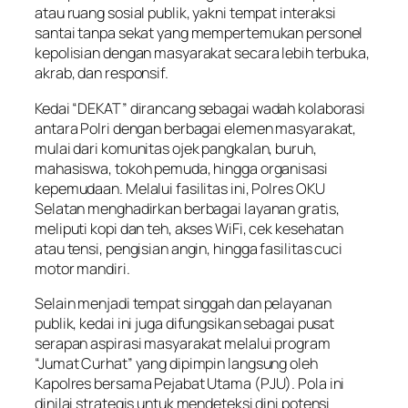
atau ruang sosial publik, yakni tempat interaksi
santai tanpa sekat yang mempertemukan personel
kepolisian dengan masyarakat secara lebih terbuka,
akrab, dan responsif.
Kedai “DEKAT” dirancang sebagai wadah kolaborasi
antara Polri dengan berbagai elemen masyarakat,
mulai dari komunitas ojek pangkalan, buruh,
mahasiswa, tokoh pemuda, hingga organisasi
kepemudaan. Melalui fasilitas ini, Polres OKU
Selatan menghadirkan berbagai layanan gratis,
meliputi kopi dan teh, akses WiFi, cek kesehatan
atau tensi, pengisian angin, hingga fasilitas cuci
motor mandiri.
Selain menjadi tempat singgah dan pelayanan
publik, kedai ini juga difungsikan sebagai pusat
serapan aspirasi masyarakat melalui program
“Jumat Curhat” yang dipimpin langsung oleh
Kapolres bersama Pejabat Utama (PJU). Pola ini
dinilai strategis untuk mendeteksi dini potensi