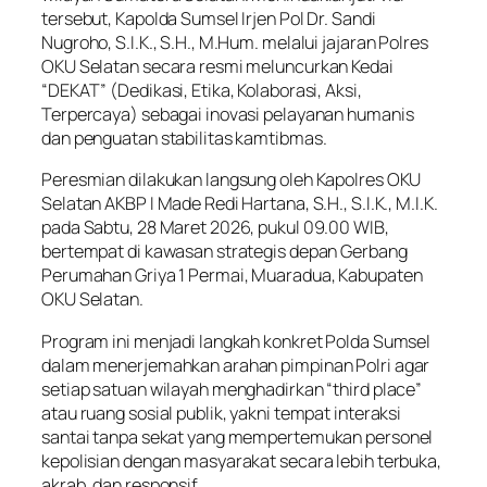
tersebut, Kapolda Sumsel Irjen Pol Dr. Sandi
Nugroho, S.I.K., S.H., M.Hum. melalui jajaran Polres
OKU Selatan secara resmi meluncurkan Kedai
“DEKAT” (Dedikasi, Etika, Kolaborasi, Aksi,
Terpercaya) sebagai inovasi pelayanan humanis
dan penguatan stabilitas kamtibmas.
Peresmian dilakukan langsung oleh Kapolres OKU
Selatan AKBP I Made Redi Hartana, S.H., S.I.K., M.I.K.
pada Sabtu, 28 Maret 2026, pukul 09.00 WIB,
bertempat di kawasan strategis depan Gerbang
Perumahan Griya 1 Permai, Muaradua, Kabupaten
OKU Selatan.
Program ini menjadi langkah konkret Polda Sumsel
dalam menerjemahkan arahan pimpinan Polri agar
setiap satuan wilayah menghadirkan “third place”
atau ruang sosial publik, yakni tempat interaksi
santai tanpa sekat yang mempertemukan personel
kepolisian dengan masyarakat secara lebih terbuka,
akrab, dan responsif.