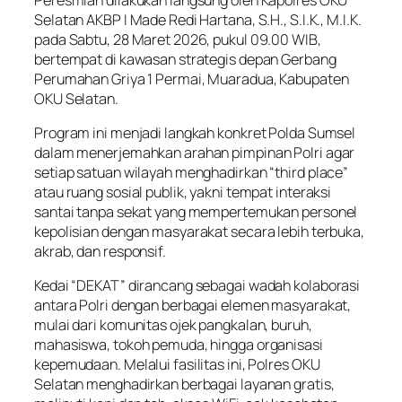
Selatan AKBP I Made Redi Hartana, S.H., S.I.K., M.I.K.
pada Sabtu, 28 Maret 2026, pukul 09.00 WIB,
bertempat di kawasan strategis depan Gerbang
Perumahan Griya 1 Permai, Muaradua, Kabupaten
OKU Selatan.
Program ini menjadi langkah konkret Polda Sumsel
dalam menerjemahkan arahan pimpinan Polri agar
setiap satuan wilayah menghadirkan “third place”
atau ruang sosial publik, yakni tempat interaksi
santai tanpa sekat yang mempertemukan personel
kepolisian dengan masyarakat secara lebih terbuka,
akrab, dan responsif.
Kedai “DEKAT” dirancang sebagai wadah kolaborasi
antara Polri dengan berbagai elemen masyarakat,
mulai dari komunitas ojek pangkalan, buruh,
mahasiswa, tokoh pemuda, hingga organisasi
kepemudaan. Melalui fasilitas ini, Polres OKU
Selatan menghadirkan berbagai layanan gratis,