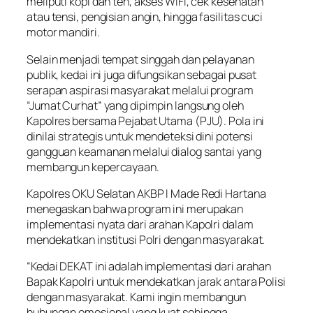
meliputi kopi dan teh, akses WiFi, cek kesehatan
atau tensi, pengisian angin, hingga fasilitas cuci
motor mandiri.
Selain menjadi tempat singgah dan pelayanan
publik, kedai ini juga difungsikan sebagai pusat
serapan aspirasi masyarakat melalui program
“Jumat Curhat” yang dipimpin langsung oleh
Kapolres bersama Pejabat Utama (PJU). Pola ini
dinilai strategis untuk mendeteksi dini potensi
gangguan keamanan melalui dialog santai yang
membangun kepercayaan.
Kapolres OKU Selatan AKBP I Made Redi Hartana
menegaskan bahwa program ini merupakan
implementasi nyata dari arahan Kapolri dalam
mendekatkan institusi Polri dengan masyarakat.
“Kedai DEKAT ini adalah implementasi dari arahan
Bapak Kapolri untuk mendekatkan jarak antara Polisi
dengan masyarakat. Kami ingin membangun
hubungan emosional yang kuat sehingga