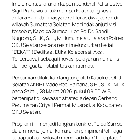
Implementasi arahan Kapolri Jenderal Polisi Listyo
Sigit Prabowo untuk memperkuat ruang sosial
antara Polri dan masyarakat terus diwujudkan di
wilayah Sumatera Selatan. Menindaklanjuti visi
tersebut, Kapolda Sumsel Irjen Pol Dr. Sandi
Nugroho, S.I.K., S.H., M.Hum. melalui jajaran Polres
OKU Selatan secara resmi meluncurkan Kedai
“DEKAT” (Dedikasi, Etika, Kolaborasi, Aksi,
Terpercaya) sebagai inovasi pelayanan humanis
dan penguatan stabilitas kamtibmas.
Peresmian dilakukan langsung oleh Kapolres OKU
Selatan AKBP I Made Redi Hartana, S.H., S.I.K., M.I.K.
pada Sabtu, 28 Maret 2026, pukul 09.00 WIB,
bertempat di kawasan strategis depan Gerbang
Perumahan Griya 1 Permai, Muaradua, Kabupaten
OKU Selatan.
Program ini menjadi langkah konkret Polda Sumsel
dalam menerjemahkan arahan pimpinan Polri agar
setiap satuan wilayah menghadirkan “third place”