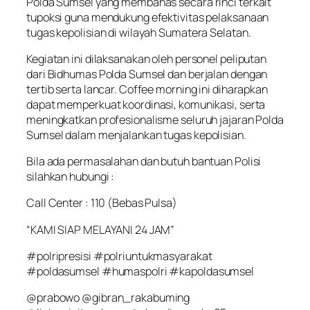
Polda Sumsel yang membahas secara rinci terkait
tupoksi guna mendukung efektivitas pelaksanaan
tugas kepolisian di wilayah Sumatera Selatan.
Kegiatan ini dilaksanakan oleh personel peliputan
dari Bidhumas Polda Sumsel dan berjalan dengan
tertib serta lancar. Coffee morning ini diharapkan
dapat memperkuat koordinasi, komunikasi, serta
meningkatkan profesionalisme seluruh jajaran Polda
Sumsel dalam menjalankan tugas kepolisian.
Bila ada permasalahan dan butuh bantuan Polisi
silahkan hubungi :
Call Center : 110 (Bebas Pulsa)
“KAMI SIAP MELAYANI 24 JAM”
#polripresisi #polriuntukmasyarakat
#poldasumsel #humaspolri #kapoldasumsel
@prabowo @gibran_rakabuming