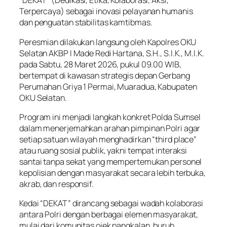
“DEKAT” (Dedikasi, Etika, Kolaborasi, Aksi,
Terpercaya) sebagai inovasi pelayanan humanis
dan penguatan stabilitas kamtibmas.
Peresmian dilakukan langsung oleh Kapolres OKU
Selatan AKBP I Made Redi Hartana, S.H., S.I.K., M.I.K.
pada Sabtu, 28 Maret 2026, pukul 09.00 WIB,
bertempat di kawasan strategis depan Gerbang
Perumahan Griya 1 Permai, Muaradua, Kabupaten
OKU Selatan.
Program ini menjadi langkah konkret Polda Sumsel
dalam menerjemahkan arahan pimpinan Polri agar
setiap satuan wilayah menghadirkan “third place”
atau ruang sosial publik, yakni tempat interaksi
santai tanpa sekat yang mempertemukan personel
kepolisian dengan masyarakat secara lebih terbuka,
akrab, dan responsif.
Kedai “DEKAT” dirancang sebagai wadah kolaborasi
antara Polri dengan berbagai elemen masyarakat,
mulai dari komunitas ojek pangkalan, buruh,