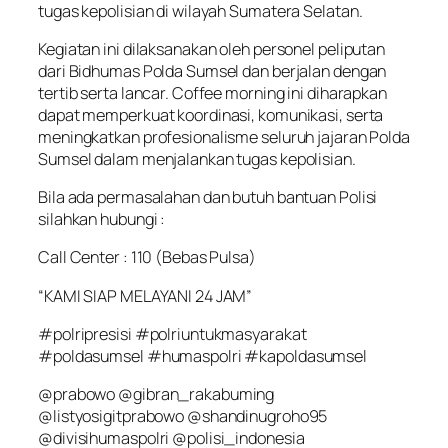
tugas kepolisian di wilayah Sumatera Selatan.
Kegiatan ini dilaksanakan oleh personel peliputan
dari Bidhumas Polda Sumsel dan berjalan dengan
tertib serta lancar. Coffee morning ini diharapkan
dapat memperkuat koordinasi, komunikasi, serta
meningkatkan profesionalisme seluruh jajaran Polda
Sumsel dalam menjalankan tugas kepolisian.
Bila ada permasalahan dan butuh bantuan Polisi
silahkan hubungi :
Call Center : 110 (Bebas Pulsa)
“KAMI SIAP MELAYANI 24 JAM”
#polripresisi #polriuntukmasyarakat
#poldasumsel #humaspolri #kapoldasumsel
@prabowo @gibran_rakabuming
@listyosigitprabowo @shandinugroho95
@divisihumaspolri @polisi_indonesia