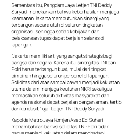
Sementara itu, Pangdam Jaya Letjen TNI Deddy
Suryadi menekankan bahwa keberhasilan menjaga
keamanan Jakarta membutuhkan sinergi yang
terbangun secara utuh di seluruh tingkatan
organisasi, sehingga setiap kebijakan dan
pelaksanaan tugas dapat berjalan selaras di
lapangan.
“Jakarta memiliki arti yang sangat strategis bagi
bangsa dan negara. Karena itu, sinergitas TNI dan
Polri harus terbangun kuat, mulai dari tingkat
pimpinan hingga seluruh personel di lapangan.
Soliditas dari atas sampai bawah menjadi kekuatan
utama dalam menjaga keutuhan NKRI sekaligus
memastikan seluruh aktivitas masyarakat dan
agenda nasional dapat berjalan dengan aman, tertib,
dan kondusif,” ujar Letjen TNI Deddy Suryadi.
Kapolda Metro Jaya Komjen Asep Edi Suheri
menambahkan bahwa soliditas TNI-Polri tidak
hanya menjadi kekuatan dalam menghadapi