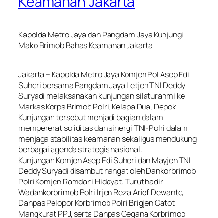
Keamanan Jakarta
Kapolda Metro Jaya dan Pangdam Jaya Kunjungi
Mako Brimob Bahas Keamanan Jakarta
Jakarta – Kapolda Metro Jaya Komjen Pol Asep Edi
Suheri bersama Pangdam Jaya Letjen TNI Deddy
Suryadi melaksanakan kunjungan silaturahmi ke
Markas Korps Brimob Polri, Kelapa Dua, Depok.
Kunjungan tersebut menjadi bagian dalam
mempererat soliditas dan sinergi TNI-Polri dalam
menjaga stabilitas keamanan sekaligus mendukung
berbagai agenda strategis nasional.
Kunjungan Komjen Asep Edi Suheri dan Mayjen TNI
Deddy Suryadi disambut hangat oleh Dankorbrimob
Polri Komjen Ramdani Hidayat. Turut hadir
Wadankorbrimob Polri Irjen Reza Arief Dewanto,
Danpas Pelopor Korbrimob Polri Brigjen Gatot
Mangkurat PPJ, serta Danpas Gegana Korbrimob