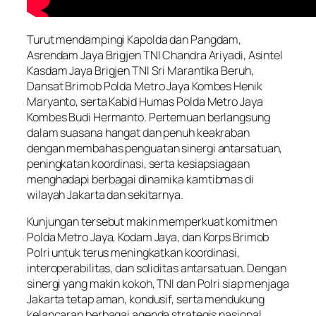
Turut mendampingi Kapolda dan Pangdam,
Asrendam Jaya Brigjen TNI Chandra Ariyadi, Asintel
Kasdam Jaya Brigjen TNI Sri Marantika Beruh,
Dansat Brimob Polda Metro Jaya Kombes Henik
Maryanto, serta Kabid Humas Polda Metro Jaya
Kombes Budi Hermanto. Pertemuan berlangsung
dalam suasana hangat dan penuh keakraban
dengan membahas penguatan sinergi antarsatuan,
peningkatan koordinasi, serta kesiapsiagaan
menghadapi berbagai dinamika kamtibmas di
wilayah Jakarta dan sekitarnya.
Kunjungan tersebut makin memperkuat komitmen
Polda Metro Jaya, Kodam Jaya, dan Korps Brimob
Polri untuk terus meningkatkan koordinasi,
interoperabilitas, dan soliditas antarsatuan. Dengan
sinergi yang makin kokoh, TNI dan Polri siap menjaga
Jakarta tetap aman, kondusif, serta mendukung
kelancaran berbagai agenda strategis nasional.