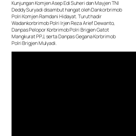
Kunjungan Komjen Asep Edi Suheri dan Mayjen TNI
Deddy Suryadi disambut hangat oleh Dankorbrimob
Polri Komjen Ramdani Hidayat. Turut hadir
Wadankorbrimob Polri Irjen Reza Arief Dewanto,
Danpas Pelopor Korbrimob Polri Brigjen Gatot
Mangkurat PPJ, serta Danpas Gegana Korbrimob
Polri Brigjen Mulyadi.