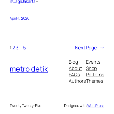
#JagaJakarta
+
April 4, 2026
1
2
3
…
5
Next Page
→
Blog
Events
metro detik
About
Shop
FAQs
Patterns
Authors
Themes
Twenty Twenty-Five
Designed with
WordPress