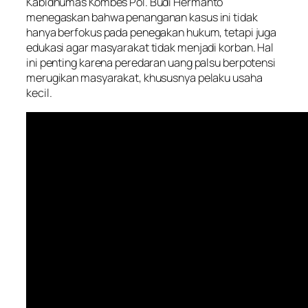
Kabidhumas Kombes Pol. Budi Hermanto
menegaskan bahwa penanganan kasus ini tidak
hanya berfokus pada penegakan hukum, tetapi juga
edukasi agar masyarakat tidak menjadi korban. Hal
ini penting karena peredaran uang palsu berpotensi
merugikan masyarakat, khususnya pelaku usaha
kecil.