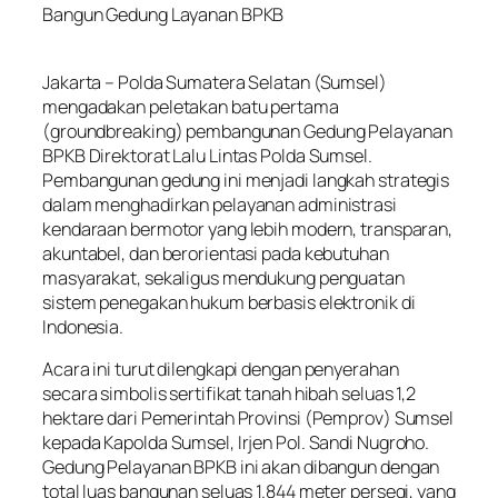
Bangun Gedung Layanan BPKB
Jakarta – Polda Sumatera Selatan (Sumsel)
mengadakan peletakan batu pertama
(groundbreaking) pembangunan Gedung Pelayanan
BPKB Direktorat Lalu Lintas Polda Sumsel.
Pembangunan gedung ini menjadi langkah strategis
dalam menghadirkan pelayanan administrasi
kendaraan bermotor yang lebih modern, transparan,
akuntabel, dan berorientasi pada kebutuhan
masyarakat, sekaligus mendukung penguatan
sistem penegakan hukum berbasis elektronik di
Indonesia.
Acara ini turut dilengkapi dengan penyerahan
secara simbolis sertifikat tanah hibah seluas 1,2
hektare dari Pemerintah Provinsi (Pemprov) Sumsel
kepada Kapolda Sumsel, Irjen Pol. Sandi Nugroho.
Gedung Pelayanan BPKB ini akan dibangun dengan
total luas bangunan seluas 1.844 meter persegi, yang