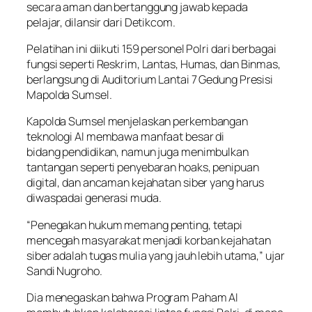
secara aman dan bertanggung jawab kepada
pelajar, dilansir dari Detikcom.
Pelatihan ini diikuti 159 personel Polri dari berbagai
fungsi seperti Reskrim, Lantas, Humas, dan Binmas,
berlangsung di Auditorium Lantai 7 Gedung Presisi
Mapolda Sumsel.
Kapolda Sumsel menjelaskan perkembangan
teknologi AI membawa manfaat besar di
bidang pendidikan, namun juga menimbulkan
tantangan seperti penyebaran hoaks, penipuan
digital, dan ancaman kejahatan siber yang harus
diwaspadai generasi muda.
“Penegakan hukum memang penting, tetapi
mencegah masyarakat menjadi korban kejahatan
siber adalah tugas mulia yang jauh lebih utama,” ujar
Sandi Nugroho.
Dia menegaskan bahwa Program Paham AI