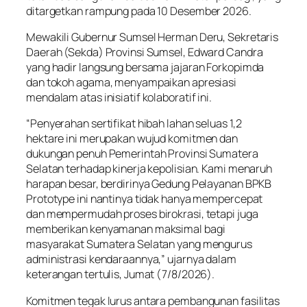
ditargetkan rampung pada 10 Desember 2026.
Mewakili Gubernur Sumsel Herman Deru, Sekretaris
Daerah (Sekda) Provinsi Sumsel, Edward Candra
yang hadir langsung bersama jajaran Forkopimda
dan tokoh agama, menyampaikan apresiasi
mendalam atas inisiatif kolaboratif ini.
“Penyerahan sertifikat hibah lahan seluas 1,2
hektare ini merupakan wujud komitmen dan
dukungan penuh Pemerintah Provinsi Sumatera
Selatan terhadap kinerja kepolisian. Kami menaruh
harapan besar, berdirinya Gedung Pelayanan BPKB
Prototype ini nantinya tidak hanya mempercepat
dan mempermudah proses birokrasi, tetapi juga
memberikan kenyamanan maksimal bagi
masyarakat Sumatera Selatan yang mengurus
administrasi kendaraannya,” ujarnya dalam
keterangan tertulis, Jumat (7/8/2026).
Komitmen tegak lurus antara pembangunan fasilitas