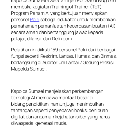
Kapolda Sumatera Selatan Irjen Pol. Sandi Nugroho
membuka kegiatan Training of Trainer (ToT)
Program Paham AI yang bertujuan menyiapkan
personel
Polri
sebagai edukator untuk memberikan
pemahaman pemanfaatan kecerdasan buatan (AI)
secara aman dan bertanggung jawab kepada
pelajar, dilansir dari Detikcom.
Pelatihan ini diikuti 159 personel Polri dari berbagai
fungsi seperti Reskrim, Lantas, Humas, dan Binmas,
berlangsung di Auditorium Lantai 7 Gedung Presisi
Mapolda Sumsel.
Kapolda Sumsel menjelaskan perkembangan
teknologi AI membawa manfaat besar di
bidang pendidikan, namun juga menimbulkan
tantangan seperti penyebaran hoaks, penipuan
digital, dan ancaman kejahatan siber yang harus
diwaspadai generasi muda.