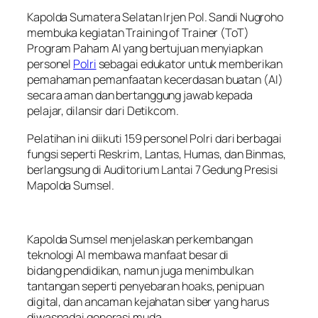
Kapolda Sumatera Selatan Irjen Pol. Sandi Nugroho
membuka kegiatan Training of Trainer (ToT)
Program Paham AI yang bertujuan menyiapkan
personel
Polri
sebagai edukator untuk memberikan
pemahaman pemanfaatan kecerdasan buatan (AI)
secara aman dan bertanggung jawab kepada
pelajar, dilansir dari Detikcom.
Pelatihan ini diikuti 159 personel Polri dari berbagai
fungsi seperti Reskrim, Lantas, Humas, dan Binmas,
berlangsung di Auditorium Lantai 7 Gedung Presisi
Mapolda Sumsel.
Kapolda Sumsel menjelaskan perkembangan
teknologi AI membawa manfaat besar di
bidang pendidikan, namun juga menimbulkan
tantangan seperti penyebaran hoaks, penipuan
digital, dan ancaman kejahatan siber yang harus
diwaspadai generasi muda.