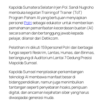
Kapolda Sumatera Selatan Irjen Pol. Sandi Nugroho
membuka kegiatan Training of Trainer (ToT)
Program Paham AI yang bertujuan menyiapkan
personel
Polri
sebagai edukator untuk memberikan
pemahaman pemanfaatan kecerdasan buatan (AI)
secara aman dan bertanggung jawab kepada
pelajar, dilansir dari Detikcom.
Pelatihan ini diikuti 159 personel Polri dari berbagai
fungsi seperti Reskrim, Lantas, Humas, dan Binmas,
berlangsung di Auditorium Lantai 7 Gedung Presisi
Mapolda Sumsel.
Kapolda Sumsel menjelaskan perkembangan
teknologi AI membawa manfaat besar di
bidang pendidikan, namun juga menimbulkan
tantangan seperti penyebaran hoaks, penipuan
digital, dan ancaman kejahatan siber yang harus
diwaspadai generasi muda.