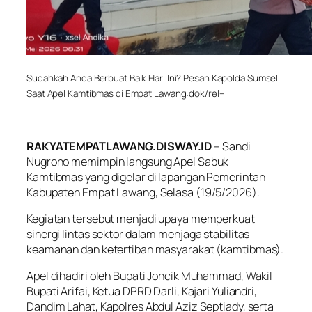
Sudahkah Anda Berbuat Baik Hari Ini? Pesan Kapolda Sumsel
Saat Apel Kamtibmas di Empat Lawang:dok/rel–
RAKYATEMPATLAWANG.DISWAY.ID
– Sandi
Nugroho memimpin langsung Apel Sabuk
Kamtibmas yang digelar di lapangan Pemerintah
Kabupaten Empat Lawang, Selasa (19/5/2026).
Kegiatan tersebut menjadi upaya memperkuat
sinergi lintas sektor dalam menjaga stabilitas
keamanan dan ketertiban masyarakat (kamtibmas).
Apel dihadiri oleh Bupati Joncik Muhammad, Wakil
Bupati Arifai, Ketua DPRD Darli, Kajari Yuliandri,
Dandim Lahat, Kapolres Abdul Aziz Septiady, serta