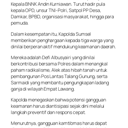
Kepala BNNK Andin Kurniawan. Turut hadir pula
kepala OPD, unsur TNI-Polri, Satpol PP Desa,
Damkar, BPBD, organisasi masyarakat, hingga para
pemuda.
Dalam kesempatan itu, Kapolda Sumsel
memberikan penghargaan kepada tiga warga yang
dinilai berperan aktif mendukung keamanan daerah.
Mereka adalah Defi Albusyairi yang dinilai
berkontribusi bersama Polres dalam menangkal
paham radikalisme, Alek atas hibah tanah untuk
pembangunan Pos Lantas Talang Gunung, serta
Sarmaidi yang membantu pengungkapan ladang
ganja di wilayah Empat Lawang.
Kapolda menegaskan bahwa potensi gangguan
keamanan harus diantisipasi sejak dini melalui
langkah preventif dan respons cepat.
Menurutnya, gangguan kamtibmas harus dapat