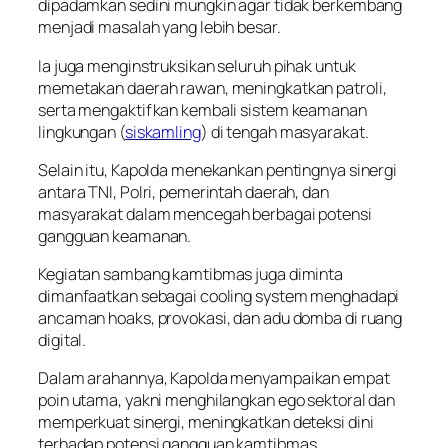
dipadamkan sedini mungkin agar tidak berkembang
menjadi masalah yang lebih besar.
Ia juga menginstruksikan seluruh pihak untuk
memetakan daerah rawan, meningkatkan patroli,
serta mengaktifkan kembali sistem keamanan
lingkungan (
siskamling
) di tengah masyarakat.
Selain itu, Kapolda menekankan pentingnya sinergi
antara TNI, Polri, pemerintah daerah, dan
masyarakat dalam mencegah berbagai potensi
gangguan keamanan.
Kegiatan sambang kamtibmas juga diminta
dimanfaatkan sebagai cooling system menghadapi
ancaman hoaks, provokasi, dan adu domba di ruang
digital.
Dalam arahannya, Kapolda menyampaikan empat
poin utama, yakni menghilangkan ego sektoral dan
memperkuat sinergi, meningkatkan deteksi dini
terhadap potensi gangguan kamtibmas,