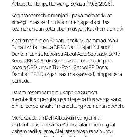
Kabupaten Empat Lawang, Selasa (19/5/2026).
Kegiatan tersebut menjadi upaya memperkuat
sinergi lintas sektor dalam menjaga stabilitas
keamanan dan ketertiban masyarakat (kamtibmas).
Apel dihadiri oleh Bupati Joncik Muhammad, Wakil
Bupati Arifai, Ketua DPRD Darli, Kajari Yuliandri,
Dandim Lahat, Kapolres Abdul Aziz Septiady, serta
Kepala BNNK Andin Kurniawan. Turut hadir pula
kepala OPD, unsur TNI-Polri, Satpol PP Desa,
Damkar, BPBD, organisasi masyarakat, hingga para
pemuda.
Dalam kesempatan itu, Kapolda Sumsel
memberikan penghargaan kepada tiga warga yang
dinilai berperan aktif mendukung keamanan daerah.
Mereka adalah Defi Albusyairi yang dinilai
berkontribusi bersama Polres dalam menangkal
paham radikalisme, Alek atas hibah tanah untuk