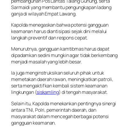
pembangunan Pos Lantas Talang Gunung, serta
Sarmaidi yang membantu pengungkapan ladang
ganja di wilayah Empat Lawang.
Kapolda menegaskan bahwa potensi gangguan
keamanan harus diantisipasi sejak dini melalui
langkah preventif dan respons cepat.
Menurutnya, gangguan kamtibmas harus dapat
dipadamkan sedini mungkin agar tidak berkembang
menjadi masalah yang lebih besar.
Ia juga menginstruksikan seluruh pihak untuk
memetakan daerah rawan, meningkatkan patroli,
serta mengaktifkan kembali sistem keamanan
lingkungan (
siskamling
) di tengah masyarakat.
Selain itu, Kapolda menekankan pentingnya sinergi
antara TNI, Polri, pemerintah daerah, dan
masyarakat dalam mencegah berbagai potensi
gangguan keamanan.