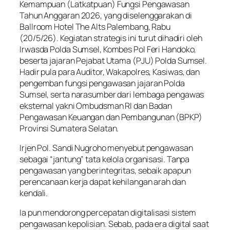
Kemampuan (Latkatpuan) Fungsi Pengawasan
Tahun Anggaran 2026, yang diselenggarakan di
Ballroom Hotel The Alts Palembang, Rabu
(20/5/26). Kegiatan strategis ini turut dihadiri oleh
Irwasda Polda Sumsel, Kombes Pol Feri Handoko,
beserta jajaran Pejabat Utama (PJU) Polda Sumsel.
Hadir pula para Auditor, Wakapolres, Kasiwas, dan
pengemban fungsi pengawasan jajaran Polda
Sumsel, serta narasumber dari lembaga pengawas
eksternal yakni Ombudsman RI dan Badan
Pengawasan Keuangan dan Pembangunan (BPKP)
Provinsi Sumatera Selatan.
Irjen Pol. Sandi Nugroho menyebut pengawasan
sebagai “jantung” tata kelola organisasi. Tanpa
pengawasan yang berintegritas, sebaik apapun
perencanaan kerja dapat kehilangan arah dan
kendali.
Ia pun mendorong percepatan digitalisasi sistem
pengawasan kepolisian. Sebab, pada era digital saat