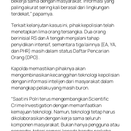
bekerja sama dengan masyarakat. Informasi yang
paling akurat sering kali berasal dari lingkungan
terdekat,” paparnya.
Terkait kelanjutan kasus ini, pihak kepolisian telah
menetapkan lima orang tersangka. Dua orang
berinisial RS dan A tengah menjalani tahap
penyidikan intensif, sementara tiga lainnya (EA, YA,
dan PHR) masih dalam status Daftar Pencarian
Orang (DPO).
Kapolda memastikan pihaknya akan
mengombinasikan kecanggihan teknologi kepolisian
dengan informasi intelijen dari masyarakat dalam
menangkap pelaku yang masih buron.
“Saat ini Polri terus mengembangkan Scientific
Crime Investigation dengan memanfaatkan
kemajuan teknologi. Namun, teknologi tetap harus
dikolaborasikan dengan kerja sama seluruh
komponen masyarakat. Bukan hanya pengguna atau