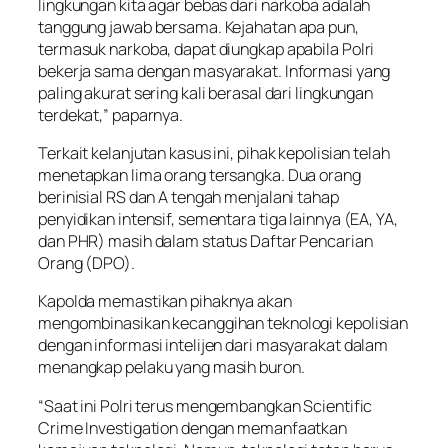
lingkungan kita agar bebas dari narkoba adalah
tanggung jawab bersama. Kejahatan apa pun,
termasuk narkoba, dapat diungkap apabila Polri
bekerja sama dengan masyarakat. Informasi yang
paling akurat sering kali berasal dari lingkungan
terdekat,” paparnya.
Terkait kelanjutan kasus ini, pihak kepolisian telah
menetapkan lima orang tersangka. Dua orang
berinisial RS dan A tengah menjalani tahap
penyidikan intensif, sementara tiga lainnya (EA, YA,
dan PHR) masih dalam status Daftar Pencarian
Orang (DPO).
Kapolda memastikan pihaknya akan
mengombinasikan kecanggihan teknologi kepolisian
dengan informasi intelijen dari masyarakat dalam
menangkap pelaku yang masih buron.
“Saat ini Polri terus mengembangkan Scientific
Crime Investigation dengan memanfaatkan