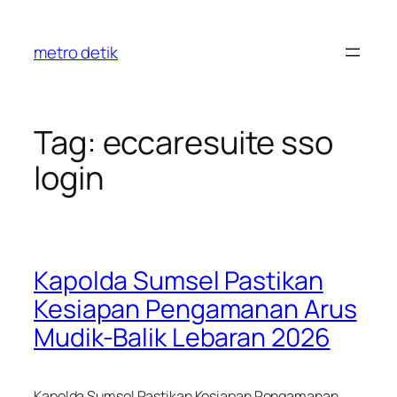
Skip
to
metro detik
content
Tag:
eccaresuite sso
login
Kapolda Sumsel Pastikan
Kesiapan Pengamanan Arus
Mudik-Balik Lebaran 2026
Kapolda Sumsel Pastikan Kesiapan Pengamanan