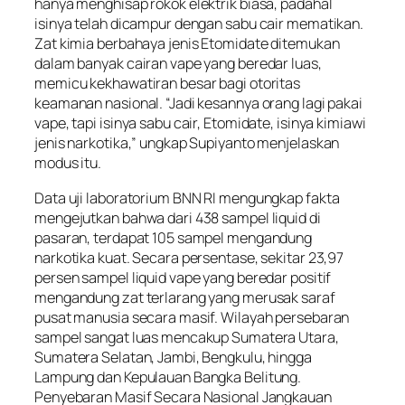
hanya menghisap rokok elektrik biasa, padahal
isinya telah dicampur dengan sabu cair mematikan.
Zat kimia berbahaya jenis Etomidate ditemukan
dalam banyak cairan vape yang beredar luas,
memicu kekhawatiran besar bagi otoritas
keamanan nasional. “Jadi kesannya orang lagi pakai
vape, tapi isinya sabu cair, Etomidate, isinya kimiawi
jenis narkotika,” ungkap Supiyanto menjelaskan
modus itu.
Data uji laboratorium BNN RI mengungkap fakta
mengejutkan bahwa dari 438 sampel liquid di
pasaran, terdapat 105 sampel mengandung
narkotika kuat. Secara persentase, sekitar 23,97
persen sampel liquid vape yang beredar positif
mengandung zat terlarang yang merusak saraf
pusat manusia secara masif. Wilayah persebaran
sampel sangat luas mencakup Sumatera Utara,
Sumatera Selatan, Jambi, Bengkulu, hingga
Lampung dan Kepulauan Bangka Belitung.
Penyebaran Masif Secara Nasional Jangkauan