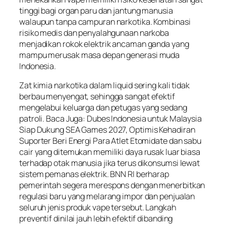
tinggi bagi organ paru dan jantung manusia
walaupun tanpa campuran narkotika. Kombinasi
risiko medis dan penyalahgunaan narkoba
menjadikan rokok elektrik ancaman ganda yang
mampu merusak masa depan generasi muda
Indonesia.
Zat kimia narkotika dalam liquid sering kali tidak
berbau menyengat, sehingga sangat efektif
mengelabui keluarga dan petugas yang sedang
patroli. Baca Juga: Dubes Indonesia untuk Malaysia
Siap Dukung SEA Games 2027, Optimis Kehadiran
Suporter Beri Energi Para Atlet Etomidate dan sabu
cair yang ditemukan memiliki daya rusak luar biasa
terhadap otak manusia jika terus dikonsumsi lewat
sistem pemanas elektrik. BNN RI berharap
pemerintah segera merespons dengan menerbitkan
regulasi baru yang melarang impor dan penjualan
seluruh jenis produk vape tersebut. Langkah
preventif dinilai jauh lebih efektif dibanding