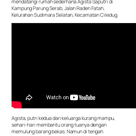
mendatangi rumah sederhana Agista Saputri di
Kampung Parung Serab, Jalan Raden Fatah,
Kelurahan Sudimara Selatan, Kecamatan Ciledug.
Agista, putri kedua dari keluarga kurang mampu,
sehari-hari membantu orang tuanya dengan
memulung barang bekas. Namun di tengah