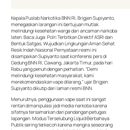
Kepala Puslab Narkotika BNN RI, Brigjen Supiyanto,
menegaskan larangan ini bertujuan mutlak
melindungi kesehatan warga dari ancaman narkoba
laten. Baca Juga: Polri Terbitkan Direktif ASRI dan
Bentuk Satgas, Wujudkan Lingkungan Aman Sehat
Resik Indah Nasional Pernyataan resmi ini
disampaikan Supiyanto saat konferensi pers di
Gedung BNN RI, Cawang, Jakarta Timur, pada hari
Rabu yang penuh dengan perhatian. “Demi
melindungi kesehatan masyarakat, kami
merekomendasikan vape dilarang,” ujar Brigjen
Supiyanto dikutip dari laman resmi BNN.
Menurutnya, penggunaan vape saat ini sangat
rentan dimanipulasi jadi media narkoba karena
sifatnya tersamarkan dari pandangan petugas
lapangan. Modus Terselubung Liquid Berbahaya
Publik sering terkecoh karena mengira seseorang