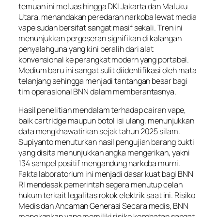
temuan ini meluas hingga DKI Jakarta dan Maluku
Utara, menandakan peredaran narkoba lewat media
vape sudah bersifat sangat masif sekali. Tren ini
menunjukkan pergeseran signifikan di kalangan
penyalahguna yang kini beralih dari alat
konvensional ke perangkat modern yang portabel.
Medium baru ini sangat sulit diidentifikasi oleh mata
telanjang sehingga menjadi tantangan besar bagi
tim operasional BNN dalam memberantasnya.
Hasil penelitian mendalam terhadap cairan vape,
baik cartridge maupun botol isi ulang, menunjukkan
data mengkhawatirkan sejak tahun 2025 silam.
Supiyanto menuturkan hasil pengujian barang bukti
yang disita menunjukkan angka mengerikan, yakni
134 sampel positif mengandung narkoba murni.
Fakta laboratorium ini menjadi dasar kuat bagi BNN
RI mendesak pemerintah segera menutup celah
hukum terkait legalitas rokok elektrik saat ini. Risiko
Medis dan Ancaman Generasi Secara medis, BNN
menekankan vape memiliki risiko kesehatan sangat