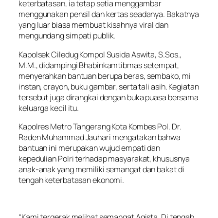
keterbatasan, ia tetap setia menggambar
menggunakan pensil dan kertas seadanya. Bakatnya
yang luar biasa membuat kisahnya viral dan
mengundang simpati publik.
Kapolsek Ciledug Kompol Susida Aswita, S.Sos.,
M.M., didampingi Bhabinkamtibmas setempat,
menyerahkan bantuan berupa beras, sembako, mi
instan, crayon, buku gambar, serta tali asih. Kegiatan
tersebut juga dirangkai dengan buka puasa bersama
keluarga kecil itu.
Kapolres Metro Tangerang Kota Kombes Pol. Dr.
Raden Muhammad Jauhari mengatakan bahwa
bantuan ini merupakan wujud empati dan
kepedulian Polri terhadap masyarakat, khususnya
anak-anak yang memiliki semangat dan bakat di
tengah keterbatasan ekonomi.
“Kami tergerak melihat semangat Agista. Di tengah