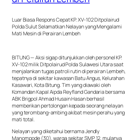
Luar Biasa Respons Cepat KP. XV-102 Ditpolairud
Polda Sulut Selamatkan Nelayan yang Mengalami
Mati Mesin di Perairan Lembeh
BITUNG — Aksi sigap ditunjukkan oleh personel KP.
XV-102 milik Ditpolairud Polda Sulawesi Utara saat
menjalankan tugas patroli rutin di perairan Lembeh,
tepatnya di sekitar kawasan Batu Angus, Kelurahan
Kasawari, Kota Bitung. Tim yang diawaki oleh
Komandan Kapal Aipda Reyfland Gandaria bersama
ABK Brigpol Ahmad Husain Hasan berhasil
memberikan pertolongan kepada seorang nelayan
yang terombang-ambing akibat mesin perahu yang
mati total.
Nelayan yang diketahui bernama Jendly
Manompode (30), warga sekitar SMP 12, mulanya