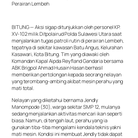
Perairan Lembeh
BITUNG — Aksi sigap ditunjukkan oleh personel KP.
XV-102 milik Ditpolairud Polda Sulawesi Utara saat
menjalankan tugas patroli rutin di perairan Lembeh,
tepatnya di sekitar kawasan Batu Angus, Kelurahan
Kasawari, Kota Bitung. Tim yang diawaki oleh
Komandan Kapal Aipda Reyfland Gandaria bersama
ABK Brigpol Ahmad Husain Hasan berhasil
memberikan pertolongan kepada seorang nelayan
yang terombang-ambing akibat mesin perahu yang
mati total.
Nelayan yang diketahui bernama Jendly
Manompode (30), warga sekitar SMP 12, mulanya
sedang menjalankan aktivitas mencari ikan seperti
biasa. Namun, di tengah laut, perahu yang ia
gunakan tiba-tiba mengalami kendala teknis yakni
mati mesin. Kondisi ini membuat Jendly tidak dapat