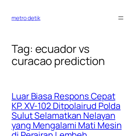
Skip
to
metro detik
content
Tag:
ecuador vs
curacao prediction
Luar Biasa Respons Cepat
KP. XV-102 Ditpolairud Polda
Sulut Selamatkan Nelayan
yang Mengalami Mati Mesin
di Perairan Lembeh