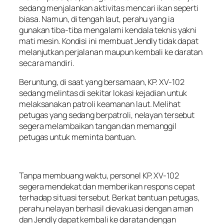
sedang menjalankan aktivitas mencari ikan seperti
biasa. Namun, di tengah laut, perahu yang ia
gunakan tiba-tiba mengalami kendala teknis yakni
mati mesin. Kondisi ini membuat Jendly tidak dapat
melanjutkan perjalanan maupun kembali ke daratan
secara mandiri.
Beruntung, di saat yang bersamaan, KP. XV-102
sedang melintas di sekitar lokasi kejadian untuk
melaksanakan patroli keamanan laut. Melihat
petugas yang sedang berpatroli, nelayan tersebut
segera melambaikan tangan dan memanggil
petugas untuk meminta bantuan.
Tanpa membuang waktu, personel KP. XV-102
segera mendekat dan memberikan respons cepat
terhadap situasi tersebut. Berkat bantuan petugas,
perahu nelayan berhasil dievakuasi dengan aman
dan Jendly dapat kembali ke daratan dengan