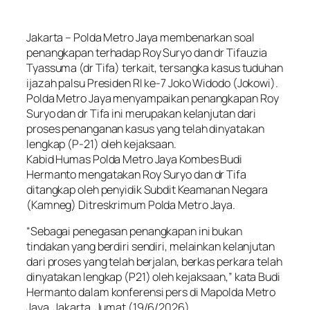
Jakarta – Polda Metro Jaya membenarkan soal
penangkapan terhadap Roy Suryo dan dr Tifauzia
Tyassuma (dr Tifa) terkait, tersangka kasus tuduhan
ijazah palsu Presiden RI ke-7 Joko Widodo (Jokowi).
Polda Metro Jaya menyampaikan penangkapan Roy
Suryo dan dr Tifa ini merupakan kelanjutan dari
proses penanganan kasus yang telah dinyatakan
lengkap (P-21) oleh kejaksaan.
Kabid Humas Polda Metro Jaya Kombes Budi
Hermanto mengatakan Roy Suryo dan dr Tifa
ditangkap oleh penyidik Subdit Keamanan Negara
(Kamneg) Ditreskrimum Polda Metro Jaya.
“Sebagai penegasan penangkapan ini bukan
tindakan yang berdiri sendiri, melainkan kelanjutan
dari proses yang telah berjalan, berkas perkara telah
dinyatakan lengkap (P21) oleh kejaksaan,” kata Budi
Hermanto dalam konferensi pers di Mapolda Metro
Jaya, Jakarta, Jumat (19/6/2026).