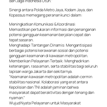
dan Jaga Indonesia Utuh.”
Sinergi antara Polda Metro Jaya, Kodam Jaya, dan
Kopassus memegang peranan kunci dalam:
Meningkatkan Komunikasi & Koordinasi:
Memastikan pertukaran informasi dan penanganan
potensi gangguan keamanan berjalan cepat dan
tepat sasaran.
Menghadapi Tantangan Dinamis: Mengantisipasi
berbagai potensi kerawanan sosial dan potensi
gangguan keamanan di kawasan metropolitan.
Memberikan Pelayanan Terbaik: Menghadirkan
ketenangan, rasa aman, serta stabilitas bagi seluruh
lapisan warga Jakarta dan sekitarnya.
“Keamanan kawasan metropolitan adalah cermin
stabilitas nasional. Kolaborasi yang erat antara
Kepolisian dan TNI adalah jaminan bahwa
masyarakat dapat beraktivitas dengan tenang dan
nyaman.”
Wujud Nyata Pelayanan untuk Masyarakat