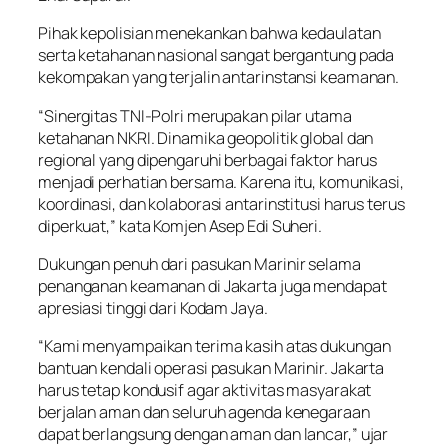
Pihak kepolisian menekankan bahwa kedaulatan
serta ketahanan nasional sangat bergantung pada
kekompakan yang terjalin antarinstansi keamanan.
“Sinergitas TNI-Polri merupakan pilar utama
ketahanan NKRI. Dinamika geopolitik global dan
regional yang dipengaruhi berbagai faktor harus
menjadi perhatian bersama. Karena itu, komunikasi,
koordinasi, dan kolaborasi antarinstitusi harus terus
diperkuat,” kata Komjen Asep Edi Suheri.
Dukungan penuh dari pasukan Marinir selama
penanganan keamanan di Jakarta juga mendapat
apresiasi tinggi dari Kodam Jaya.
“Kami menyampaikan terima kasih atas dukungan
bantuan kendali operasi pasukan Marinir. Jakarta
harus tetap kondusif agar aktivitas masyarakat
berjalan aman dan seluruh agenda kenegaraan
dapat berlangsung dengan aman dan lancar,” ujar