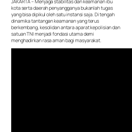
JAKARTA – Menjaga stabilitas dan keamanan ibu
kota serta daerah penyangganya bukanlah tugas
yang bisa dipikul oleh satu instansi saja. Di tengah
dinamika tantangan keamanan yang terus
berkembang, kesolidan antara aparat kepolisian dan
satuan TNI menjadi fondasi utama demi
menghadirkan rasa aman bagi masyarakat.