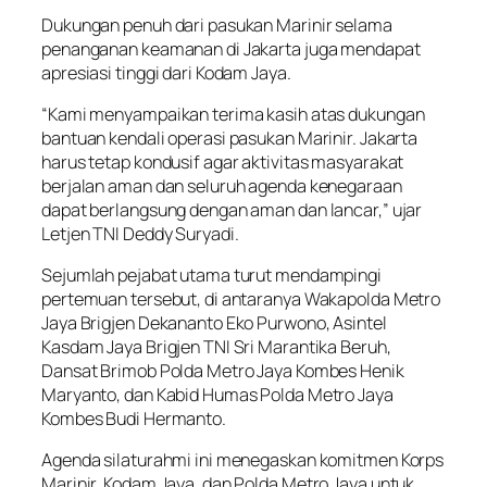
Dukungan penuh dari pasukan Marinir selama
penanganan keamanan di Jakarta juga mendapat
apresiasi tinggi dari Kodam Jaya.
“Kami menyampaikan terima kasih atas dukungan
bantuan kendali operasi pasukan Marinir. Jakarta
harus tetap kondusif agar aktivitas masyarakat
berjalan aman dan seluruh agenda kenegaraan
dapat berlangsung dengan aman dan lancar,” ujar
Letjen TNI Deddy Suryadi.
Sejumlah pejabat utama turut mendampingi
pertemuan tersebut, di antaranya Wakapolda Metro
Jaya Brigjen Dekananto Eko Purwono, Asintel
Kasdam Jaya Brigjen TNI Sri Marantika Beruh,
Dansat Brimob Polda Metro Jaya Kombes Henik
Maryanto, dan Kabid Humas Polda Metro Jaya
Kombes Budi Hermanto.
Agenda silaturahmi ini menegaskan komitmen Korps
Marinir, Kodam Jaya, dan Polda Metro Jaya untuk