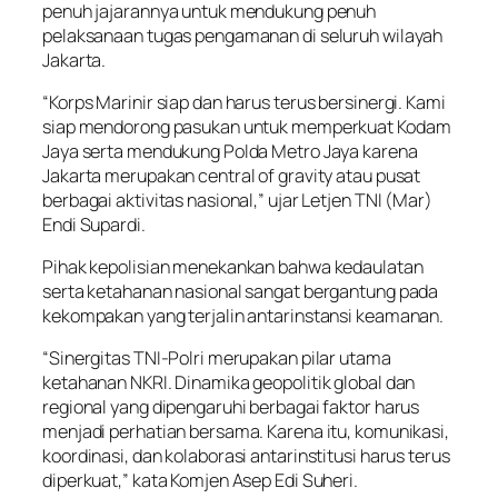
penuh jajarannya untuk mendukung penuh
pelaksanaan tugas pengamanan di seluruh wilayah
Jakarta.
“Korps Marinir siap dan harus terus bersinergi. Kami
siap mendorong pasukan untuk memperkuat Kodam
Jaya serta mendukung Polda Metro Jaya karena
Jakarta merupakan central of gravity atau pusat
berbagai aktivitas nasional,” ujar Letjen TNI (Mar)
Endi Supardi.
Pihak kepolisian menekankan bahwa kedaulatan
serta ketahanan nasional sangat bergantung pada
kekompakan yang terjalin antarinstansi keamanan.
“Sinergitas TNI-Polri merupakan pilar utama
ketahanan NKRI. Dinamika geopolitik global dan
regional yang dipengaruhi berbagai faktor harus
menjadi perhatian bersama. Karena itu, komunikasi,
koordinasi, dan kolaborasi antarinstitusi harus terus
diperkuat,” kata Komjen Asep Edi Suheri.