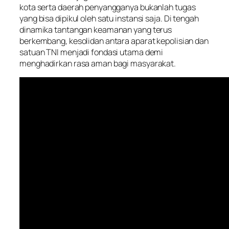
kota serta daerah penyangganya bukanlah tugas
yang bisa dipikul oleh satu instansi saja. Di tengah
dinamika tantangan keamanan yang terus
berkembang, kesolidan antara aparat kepolisian dan
satuan TNI menjadi fondasi utama demi
menghadirkan rasa aman bagi masyarakat.