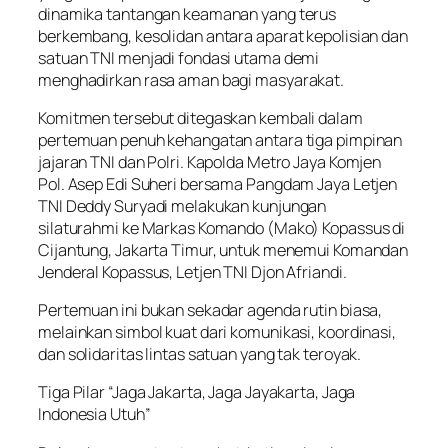
dinamika tantangan keamanan yang terus
berkembang, kesolidan antara aparat kepolisian dan
satuan TNI menjadi fondasi utama demi
menghadirkan rasa aman bagi masyarakat.
Komitmen tersebut ditegaskan kembali dalam
pertemuan penuh kehangatan antara tiga pimpinan
jajaran TNI dan Polri. Kapolda Metro Jaya Komjen
Pol. Asep Edi Suheri bersama Pangdam Jaya Letjen
TNI Deddy Suryadi melakukan kunjungan
silaturahmi ke Markas Komando (Mako) Kopassus di
Cijantung, Jakarta Timur, untuk menemui Komandan
Jenderal Kopassus, Letjen TNI Djon Afriandi.
Pertemuan ini bukan sekadar agenda rutin biasa,
melainkan simbol kuat dari komunikasi, koordinasi,
dan solidaritas lintas satuan yang tak teroyak.
Tiga Pilar “Jaga Jakarta, Jaga Jayakarta, Jaga
Indonesia Utuh”