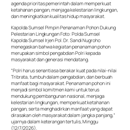
agenda prioritas pemerintah dalam memperkuat
ketahanan pangan, menjaga kelestarian lingkungan,
dan meningkatkan kualitas hidup masyarakat.
Kapolda Sumsel Pimpin Penanaman Pohon Dukung
Pelestarian Lingkungan Foto: Polda Sumsel
Kapolda Sumsel Irjen Pol. Dr. Sandi Nugroho
menegaskan bahwa kegiatan penanaman pohon
merupakan simbol pengabdian Polri kepada
masyarakat dan generasi mendatang.
“Polri harus senantiasa berakar kuat pada nilai-nilai
Tribrata, tumbuh dalam pengabdian, dan berbuah
manfaat bagi masyarakat. Penanaman pohon ini
menjadi simbol komitmen kami untuk terus
mendukung pembangunan nasional, menjaga
kelestarian lingkungan, memperkuat ketahanan
pangan, serta menghadirkan manfaat yang dapat
dirasakan oleh masyarakat dalam jangka panjang,”
ujarnya dalam keterangan tertulis, Minggu
(12/7/2026).