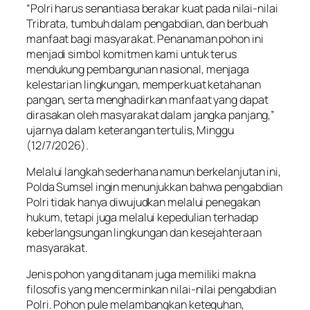
“Polri harus senantiasa berakar kuat pada nilai-nilai
Tribrata, tumbuh dalam pengabdian, dan berbuah
manfaat bagi masyarakat. Penanaman pohon ini
menjadi simbol komitmen kami untuk terus
mendukung pembangunan nasional, menjaga
kelestarian lingkungan, memperkuat ketahanan
pangan, serta menghadirkan manfaat yang dapat
dirasakan oleh masyarakat dalam jangka panjang,”
ujarnya dalam keterangan tertulis, Minggu
(12/7/2026).
Melalui langkah sederhana namun berkelanjutan ini,
Polda Sumsel ingin menunjukkan bahwa pengabdian
Polri tidak hanya diwujudkan melalui penegakan
hukum, tetapi juga melalui kepedulian terhadap
keberlangsungan lingkungan dan kesejahteraan
masyarakat.
Jenis pohon yang ditanam juga memiliki makna
filosofis yang mencerminkan nilai-nilai pengabdian
Polri. Pohon pule melambangkan keteguhan,