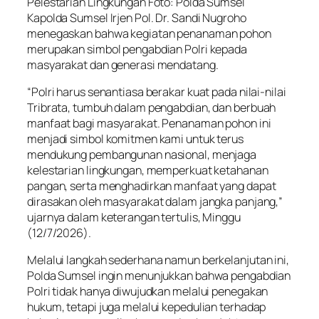
Pelestarian Lingkungan Foto: Polda Sumsel
Kapolda Sumsel Irjen Pol. Dr. Sandi Nugroho
menegaskan bahwa kegiatan penanaman pohon
merupakan simbol pengabdian Polri kepada
masyarakat dan generasi mendatang.
“Polri harus senantiasa berakar kuat pada nilai-nilai
Tribrata, tumbuh dalam pengabdian, dan berbuah
manfaat bagi masyarakat. Penanaman pohon ini
menjadi simbol komitmen kami untuk terus
mendukung pembangunan nasional, menjaga
kelestarian lingkungan, memperkuat ketahanan
pangan, serta menghadirkan manfaat yang dapat
dirasakan oleh masyarakat dalam jangka panjang,”
ujarnya dalam keterangan tertulis, Minggu
(12/7/2026).
Melalui langkah sederhana namun berkelanjutan ini,
Polda Sumsel ingin menunjukkan bahwa pengabdian
Polri tidak hanya diwujudkan melalui penegakan
hukum, tetapi juga melalui kepedulian terhadap