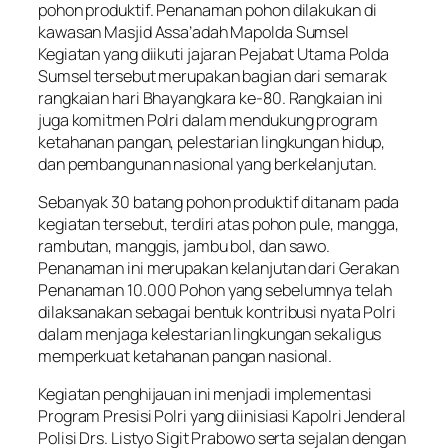
pohon produktif. Penanaman pohon dilakukan di
kawasan Masjid Assa’adah Mapolda Sumsel
Kegiatan yang diikuti jajaran Pejabat Utama Polda
Sumsel tersebut merupakan bagian dari semarak
rangkaian hari Bhayangkara ke-80. Rangkaian ini
juga komitmen Polri dalam mendukung program
ketahanan pangan, pelestarian lingkungan hidup,
dan pembangunan nasional yang berkelanjutan.
Sebanyak 30 batang pohon produktif ditanam pada
kegiatan tersebut, terdiri atas pohon pule, mangga,
rambutan, manggis, jambu bol, dan sawo.
Penanaman ini merupakan kelanjutan dari Gerakan
Penanaman 10.000 Pohon yang sebelumnya telah
dilaksanakan sebagai bentuk kontribusi nyata Polri
dalam menjaga kelestarian lingkungan sekaligus
memperkuat ketahanan pangan nasional.
Kegiatan penghijauan ini menjadi implementasi
Program Presisi Polri yang diinisiasi Kapolri Jenderal
Polisi Drs. Listyo Sigit Prabowo serta sejalan dengan