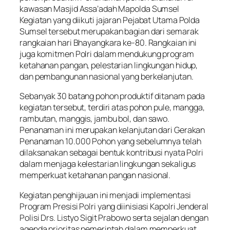
kawasan Masjid Assa’adah Mapolda Sumsel
Kegiatan yang diikuti jajaran Pejabat Utama Polda
Sumsel tersebut merupakan bagian dari semarak
rangkaian hari Bhayangkara ke-80. Rangkaian ini
juga komitmen Polri dalam mendukung program
ketahanan pangan, pelestarian lingkungan hidup,
dan pembangunan nasional yang berkelanjutan.
Sebanyak 30 batang pohon produktif ditanam pada
kegiatan tersebut, terdiri atas pohon pule, mangga,
rambutan, manggis, jambu bol, dan sawo.
Penanaman ini merupakan kelanjutan dari Gerakan
Penanaman 10.000 Pohon yang sebelumnya telah
dilaksanakan sebagai bentuk kontribusi nyata Polri
dalam menjaga kelestarian lingkungan sekaligus
memperkuat ketahanan pangan nasional.
Kegiatan penghijauan ini menjadi implementasi
Program Presisi Polri yang diinisiasi Kapolri Jenderal
Polisi Drs. Listyo Sigit Prabowo serta sejalan dengan
agenda prioritas pemerintah dalam memperkuat