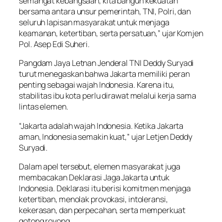
semangat kebangsaan, kita bangun kekuatan
bersama antara unsur pemerintah, TNI, Polri, dan
seluruh lapisan masyarakat untuk menjaga
keamanan, ketertiban, serta persatuan,” ujar Komjen
Pol. Asep Edi Suheri.
Pangdam Jaya Letnan Jenderal TNI Deddy Suryadi
turut menegaskan bahwa Jakarta memiliki peran
penting sebagai wajah Indonesia. Karena itu,
stabilitas ibu kota perlu dirawat melalui kerja sama
lintas elemen.
“Jakarta adalah wajah Indonesia. Ketika Jakarta
aman, Indonesia semakin kuat,” ujar Letjen Deddy
Suryadi.
Dalam apel tersebut, elemen masyarakat juga
membacakan Deklarasi Jaga Jakarta untuk
Indonesia. Deklarasi itu berisi komitmen menjaga
ketertiban, menolak provokasi, intoleransi,
kekerasan, dan perpecahan, serta memperkuat
gotong royong.