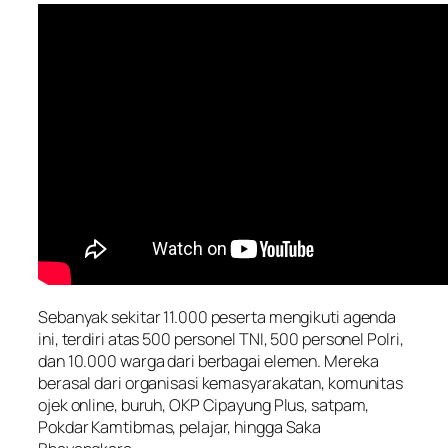
Sebanyak sekitar 11.000 peserta mengikuti agenda
ini, terdiri atas 500 personel TNI, 500 personel Polri,
dan 10.000 warga dari berbagai elemen. Mereka
berasal dari organisasi kemasyarakatan, komunitas
ojek online, buruh, OKP Cipayung Plus, satpam,
Pokdar Kamtibmas, pelajar, hingga Saka