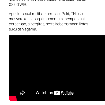
08.00 WIB.
Apel tersebut melibatkan unsur Polri, TNI, dan
masyarakat sebagai momentum memperkuat
persatuan, sinergitas, serta kebersamaan lintas
suku dan agama.