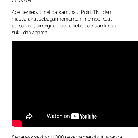
08.00 WIB.
Apel tersebut melibatkan unsur Polri, TNI, dan
masyarakat sebagai momentum memperkuat
persatuan, sinergitas, serta kebersamaan lintas
suku dan agama.
Sebanyak sekitar 11.000 peserta mengikuti agenda