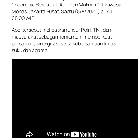
“Indonesia Berdaulat, Adil, dan Makmur” di kawasan
Monas, Jakarta Pusat, Sabtu (8/8/2026) pukul
08.00 WIB.
Apel tersebut melibatkan unsur Polri, TNI, dan
masyarakat sebagai momentum memperkuat
persatuan, sinergitas, serta kebersamaan lintas
suku dan agama.