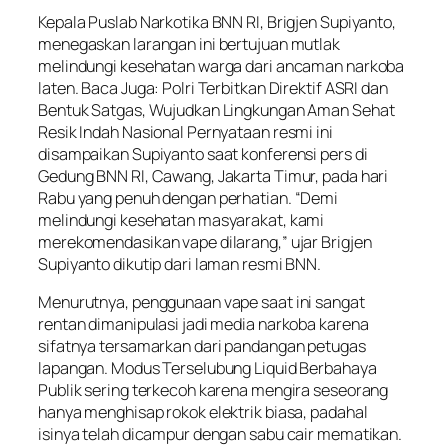
Kepala Puslab Narkotika BNN RI, Brigjen Supiyanto,
menegaskan larangan ini bertujuan mutlak
melindungi kesehatan warga dari ancaman narkoba
laten. Baca Juga: Polri Terbitkan Direktif ASRI dan
Bentuk Satgas, Wujudkan Lingkungan Aman Sehat
Resik Indah Nasional Pernyataan resmi ini
disampaikan Supiyanto saat konferensi pers di
Gedung BNN RI, Cawang, Jakarta Timur, pada hari
Rabu yang penuh dengan perhatian. “Demi
melindungi kesehatan masyarakat, kami
merekomendasikan vape dilarang,” ujar Brigjen
Supiyanto dikutip dari laman resmi BNN.
Menurutnya, penggunaan vape saat ini sangat
rentan dimanipulasi jadi media narkoba karena
sifatnya tersamarkan dari pandangan petugas
lapangan. Modus Terselubung Liquid Berbahaya
Publik sering terkecoh karena mengira seseorang
hanya menghisap rokok elektrik biasa, padahal
isinya telah dicampur dengan sabu cair mematikan.