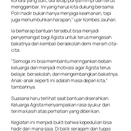
kondisi yang sulit, dia tetap punya mimpi dan terus
menggambar. Ini yang harus kita dukung bersama.
Polri hadir bukan hanya menjaga keamanan, tapi
juga menumbuhkan harapan,” ujar Kombes Jauhari.
Ia berharap bantuan tersebut bisa menjadi
penyemangat bagi Agista untuk terus mengasah
bakatnya dan kembali bersekolah demi meraih cita-
cita.
“Semoga ini bisa membantu meringankan beban
keluarga dan menjadi motivasi agar Agista terus
belajar, bersekolah, dan mengembangkan bakatnya.
Anak-anak seperti ini adalah masa depan kita,”
tambahnya.
Suasana haru terlihat saat bantuan diserahkan.
Keluarga Agista menyampaikan rasa syukur dan
terima kasih atas perhatian yang diberikan.
Kegiatan ini menjadi bukti bahwa kepedulian bisa
hadir dari mana saja. Di balik seragam dan tugas