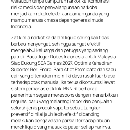
walaupun tanpa campuran narkotika. Kombinasi
risiko medis dan penyalahgunaan narkoba
menjadikan rokok elektrik ancaman ganda yang
mampu merusak masa depan generasi muda
Indonesia.
Zat kimia narkotika dalam liquid sering kali tidak
berbau menyengat, sehingga sangat efektif
mengelabui keluarga dan petugas yang sedang
patroli. Baca Juga: Dubes Indonesia untuk Malaysia
Siap Dukung SEA Games 2027, Optimis Kehadiran
Suporter Beri Energi Para Atlet Etomidate dan sabu
cair yang ditemukan memiliki daya rusak luar biasa
terhadap otak manusia jika terus dikonsumsi lewat
sistem pemanas elektrik. BNN RI berharap
pemerintah segera merespons dengan menerbitkan
regulasi baru yang melarang impor dan penjualan
seluruh jenis produk vape tersebut. Langkah
preventif dinilai jauh lebih efektif dibanding
melakukan pengawasan parsial terhadap ribuan
merek liquid yang masuk ke pasar setiap harinya.