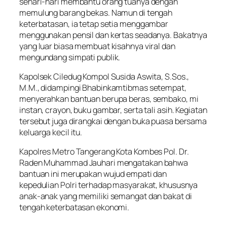
sehari-hari membantu orang tuanya dengan
memulung barang bekas. Namun di tengah
keterbatasan, ia tetap setia menggambar
menggunakan pensil dan kertas seadanya. Bakatnya
yang luar biasa membuat kisahnya viral dan
mengundang simpati publik.
Kapolsek Ciledug Kompol Susida Aswita, S.Sos.,
M.M., didampingi Bhabinkamtibmas setempat,
menyerahkan bantuan berupa beras, sembako, mi
instan, crayon, buku gambar, serta tali asih. Kegiatan
tersebut juga dirangkai dengan buka puasa bersama
keluarga kecil itu.
Kapolres Metro Tangerang Kota Kombes Pol. Dr.
Raden Muhammad Jauhari mengatakan bahwa
bantuan ini merupakan wujud empati dan
kepedulian Polri terhadap masyarakat, khususnya
anak-anak yang memiliki semangat dan bakat di
tengah keterbatasan ekonomi.