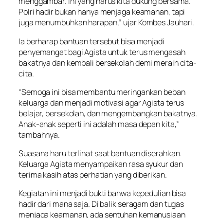
menggambar. Ini yang harus kita dukung bersama.
Polri hadir bukan hanya menjaga keamanan, tapi
juga menumbuhkan harapan,” ujar Kombes Jauhari.
Ia berharap bantuan tersebut bisa menjadi
penyemangat bagi Agista untuk terus mengasah
bakatnya dan kembali bersekolah demi meraih cita-
cita.
“Semoga ini bisa membantu meringankan beban
keluarga dan menjadi motivasi agar Agista terus
belajar, bersekolah, dan mengembangkan bakatnya.
Anak-anak seperti ini adalah masa depan kita,”
tambahnya.
Suasana haru terlihat saat bantuan diserahkan.
Keluarga Agista menyampaikan rasa syukur dan
terima kasih atas perhatian yang diberikan.
Kegiatan ini menjadi bukti bahwa kepedulian bisa
hadir dari mana saja. Di balik seragam dan tugas
menjaga keamanan, ada sentuhan kemanusiaan