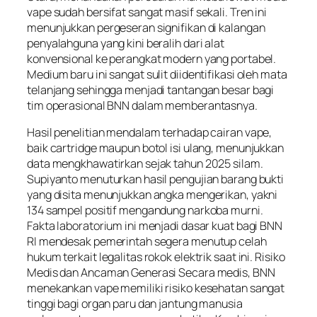
vape sudah bersifat sangat masif sekali. Tren ini
menunjukkan pergeseran signifikan di kalangan
penyalahguna yang kini beralih dari alat
konvensional ke perangkat modern yang portabel.
Medium baru ini sangat sulit diidentifikasi oleh mata
telanjang sehingga menjadi tantangan besar bagi
tim operasional BNN dalam memberantasnya.
Hasil penelitian mendalam terhadap cairan vape,
baik cartridge maupun botol isi ulang, menunjukkan
data mengkhawatirkan sejak tahun 2025 silam.
Supiyanto menuturkan hasil pengujian barang bukti
yang disita menunjukkan angka mengerikan, yakni
134 sampel positif mengandung narkoba murni.
Fakta laboratorium ini menjadi dasar kuat bagi BNN
RI mendesak pemerintah segera menutup celah
hukum terkait legalitas rokok elektrik saat ini. Risiko
Medis dan Ancaman Generasi Secara medis, BNN
menekankan vape memiliki risiko kesehatan sangat
tinggi bagi organ paru dan jantung manusia