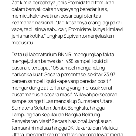
Zat kimia berbahaya jenis Etomidate ditemukan
dalam banyak cairan vape yang beredar luas,
memicu kekhawatiran besar bagi otoritas
keamanan nasional. “Jadi kesannya orang lagi pakai
vape, tapi isinya sabu cair, Etomidate, isinya kimiawi
jenis narkotika,” ungkap Supiyanto menjelaskan
modus itu.
Data uji laboratorium BNN RI mengungkap fakta
mengejutkan bahwa dari 438 sampel liquid di
pasaran, terdapat 105 sampel mengandung
narkotika kuat. Secara persentase, sekitar 23,97
persen sampel liquid vape yang beredar positif
mengandung zat terlarang yang merusak saraf
pusat manusia secara masif. Wilayah persebaran
sampel sangat luas mencakup Sumatera Utara,
Sumatera Selatan, Jambi, Bengkulu, hingga
Lampung dan Kepulauan Bangka Belitung.
Penyebaran Masif Secara Nasional Jangkauan
temuan ini meluas hingga DKI Jakarta dan Maluku
Utara, menandakan peredaran narkoba lewat media