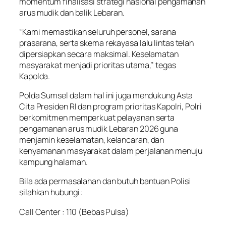
momentum finalisasi strategi nasional pengamanan
arus mudik dan balik Lebaran.
“Kami memastikan seluruh personel, sarana
prasarana, serta skema rekayasa lalu lintas telah
dipersiapkan secara maksimal. Keselamatan
masyarakat menjadi prioritas utama,” tegas
Kapolda.
Polda Sumsel dalam hal ini juga mendukung Asta
Cita Presiden RI dan program prioritas Kapolri, Polri
berkomitmen memperkuat pelayanan serta
pengamanan arus mudik Lebaran 2026 guna
menjamin keselamatan, kelancaran, dan
kenyamanan masyarakat dalam perjalanan menuju
kampung halaman.
Bila ada permasalahan dan butuh bantuan Polisi
silahkan hubungi :
Call Center : 110 (Bebas Pulsa)