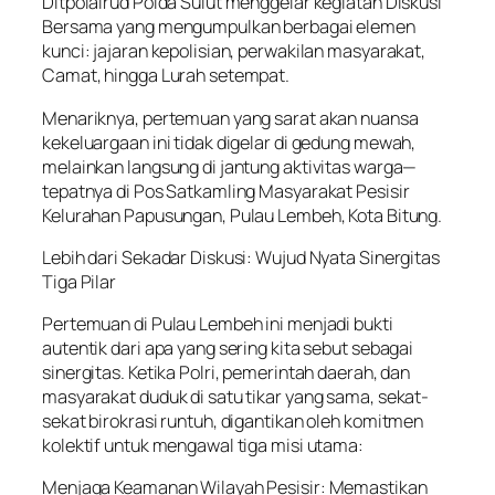
Ditpolairud Polda Sulut menggelar kegiatan Diskusi
Bersama yang mengumpulkan berbagai elemen
kunci: jajaran kepolisian, perwakilan masyarakat,
Camat, hingga Lurah setempat.
Menariknya, pertemuan yang sarat akan nuansa
kekeluargaan ini tidak digelar di gedung mewah,
melainkan langsung di jantung aktivitas warga—
tepatnya di Pos Satkamling Masyarakat Pesisir
Kelurahan Papusungan, Pulau Lembeh, Kota Bitung.
Lebih dari Sekadar Diskusi: Wujud Nyata Sinergitas
Tiga Pilar
Pertemuan di Pulau Lembeh ini menjadi bukti
autentik dari apa yang sering kita sebut sebagai
sinergitas. Ketika Polri, pemerintah daerah, dan
masyarakat duduk di satu tikar yang sama, sekat-
sekat birokrasi runtuh, digantikan oleh komitmen
kolektif untuk mengawal tiga misi utama:
Menjaga Keamanan Wilayah Pesisir: Memastikan