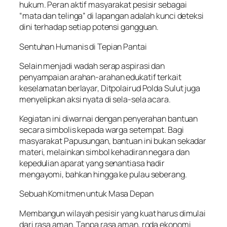
hukum. Peran aktif masyarakat pesisir sebagai
“mata dan telinga” di lapangan adalah kunci deteksi
dini terhadap setiap potensi gangguan.
Sentuhan Humanis di Tepian Pantai
Selain menjadi wadah serap aspirasi dan
penyampaian arahan-arahan edukatif terkait
keselamatan berlayar, Ditpolairud Polda Sulut juga
menyelipkan aksi nyata di sela-sela acara.
Kegiatan ini diwarnai dengan penyerahan bantuan
secara simbolis kepada warga setempat. Bagi
masyarakat Papusungan, bantuan ini bukan sekadar
materi, melainkan simbol kehadiran negara dan
kepedulian aparat yang senantiasa hadir
mengayomi, bahkan hingga ke pulau seberang.
Sebuah Komitmen untuk Masa Depan
Membangun wilayah pesisir yang kuat harus dimulai
dari rasa aman. Tanpa rasa aman, roda ekonomi