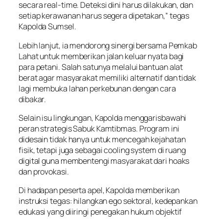
secara real-time. Deteksi dini harus dilakukan, dan
setiap kerawanan harus segera dipetakan,” tegas
Kapolda Sumsel.
Lebih lanjut, ia mendorong sinergi bersama Pemkab
Lahat untuk memberikan jalan keluar nyata bagi
para petani. Salah satunya melalui bantuan alat
berat agar masyarakat memiliki alternatif dan tidak
lagi membuka lahan perkebunan dengan cara
dibakar.
Selain isu lingkungan, Kapolda menggarisbawahi
peran strategis Sabuk Kamtibmas. Program ini
didesain tidak hanya untuk mencegah kejahatan
fisik, tetapi juga sebagai cooling system di ruang
digital guna membentengi masyarakat dari hoaks
dan provokasi.
Di hadapan peserta apel, Kapolda memberikan
instruksi tegas: hilangkan ego sektoral, kedepankan
edukasi yang diiringi penegakan hukum objektif