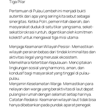
Tiga Pilar
Pertemuan di Pulau Lembeh ini menjadi bukti
autentik dari apa yang sering kita sebut sebagai
sinergitas. Ketika Polri, pemerintah daerah, dan
masyarakat duduk di satu tikar yang sama, sekat-
sekat birokrasi runtuh, digantikan oleh komitmen
kolektif untuk mengawal tiga misi utama:
Menjaga Keamanan Wilayah Pesisir: Memastikan
wilayah perairan bebas dari tindak kriminalitas dan
aktivitas ilegal yang merusak ekosistem.
Memelihara Ketertiban Kepulauan: Menciptakan
lingkungan sosial yang harmonis, aman, dan
kondusif bagi masyarakat yang tinggal di pulau-
pulau.
Menjamin Keselamatan Warga: Memastikan para
nelayan dan warga yang beraktivitas di laut dapat
pulang ke rumah dengan selamat setiap harinya.
Catatan Redaksi: Keamanan wilayah laut tidak bisa
hanya dibebankan pada pundak aparat penegak