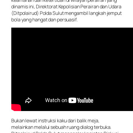
dinamis ini, Direktorat Kepolisian Perairan dan Udara
(Ditpolairud) Polda Sulut mengambil langkah jemput
bola yang hangat dan persuasif.
Bukan lewat instruksi kaku dari balik meja,
melainkan melalui sebuah ruang dialog terbuka.