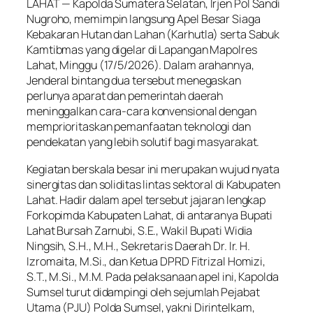
LAHAT — Kapolda Sumatera Selatan, Irjen Pol Sandi
Nugroho, memimpin langsung Apel Besar Siaga
Kebakaran Hutan dan Lahan (Karhutla) serta Sabuk
Kamtibmas yang digelar di Lapangan Mapolres
Lahat, Minggu (17/5/2026). Dalam arahannya,
Jenderal bintang dua tersebut menegaskan
perlunya aparat dan pemerintah daerah
meninggalkan cara-cara konvensional dengan
memprioritaskan pemanfaatan teknologi dan
pendekatan yang lebih solutif bagi masyarakat.
Kegiatan berskala besar ini merupakan wujud nyata
sinergitas dan soliditas lintas sektoral di Kabupaten
Lahat. Hadir dalam apel tersebut jajaran lengkap
Forkopimda Kabupaten Lahat, di antaranya Bupati
Lahat Bursah Zarnubi, S.E., Wakil Bupati Widia
Ningsih, S.H., M.H., Sekretaris Daerah Dr. Ir. H.
Izromaita, M.Si., dan Ketua DPRD Fitrizal Homizi,
S.T., M.Si., M.M. Pada pelaksanaan apel ini, Kapolda
Sumsel turut didampingi oleh sejumlah Pejabat
Utama (PJU) Polda Sumsel, yakni Dirintelkam,