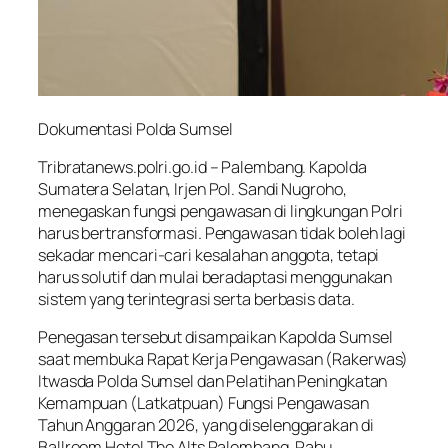
Dokumentasi Polda Sumsel
Tribratanews.polri.go.id
– Palembang. Kapolda
Sumatera Selatan, Irjen Pol. Sandi Nugroho,
menegaskan fungsi pengawasan di lingkungan Polri
harus bertransformasi. Pengawasan tidak boleh lagi
sekadar mencari-cari kesalahan anggota, tetapi
harus solutif dan mulai beradaptasi menggunakan
sistem yang terintegrasi serta berbasis data.
Penegasan tersebut disampaikan Kapolda Sumsel
saat membuka Rapat Kerja Pengawasan (Rakerwas)
Itwasda Polda Sumsel dan Pelatihan Peningkatan
Kemampuan (Latkatpuan) Fungsi Pengawasan
Tahun Anggaran 2026, yang diselenggarakan di
Ballroom Hotel The Alts Palembang, Rabu