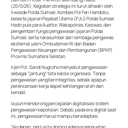
(20/5/26). Kegiatan strategis ini turut dihadiri oleh
Irwasda Polda Sumsel, Kombes Pol Feri Handoko,
beserta jajaran Pejabat Utama (PJU) Polda Sumsel.
Hadir pula para Auditor, Wakapolres, Kasiwas, dan
pengemban fungsi pengawasan jajaran Polda
Sumsel, serta narasumber dari lembaga pengawas
eksternal yakni Ombudsman RI dan Badan
Pengawasan Keuangan dan Pembangunan (BPKP)
Provinsi Sumatera Selatan.
Irjen Pol. Sandi Nugroho menyebut pengawasan
sebagai “jantung” tata kelola organisasi. Tanpa
pengawasan yang berintegritas, sebaik apapun
perencanaan kerja dapat kehilangan arah dan
kendali.
Ia pun mendorong percepatan digitalisasi sistem
pengawasan kepolisian. Sebab, pada era digital saat
ini, pengawasan harus mampu beradaptasi.
“Ke depan, perlu kita dorong adanya penguatan