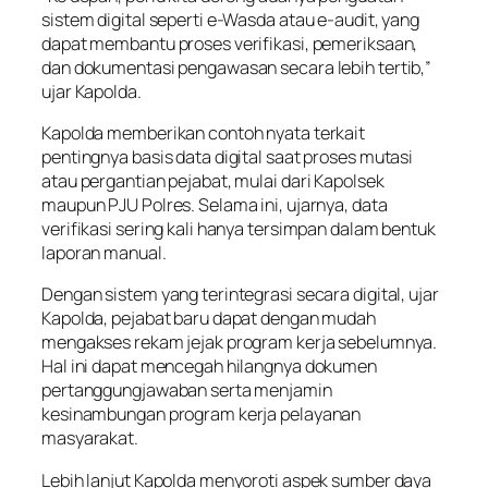
sistem digital seperti e-Wasda atau e-audit, yang
dapat membantu proses verifikasi, pemeriksaan,
dan dokumentasi pengawasan secara lebih tertib,”
ujar Kapolda.
Kapolda memberikan contoh nyata terkait
pentingnya basis data digital saat proses mutasi
atau pergantian pejabat, mulai dari Kapolsek
maupun PJU Polres. Selama ini, ujarnya, data
verifikasi sering kali hanya tersimpan dalam bentuk
laporan manual.
Dengan sistem yang terintegrasi secara digital, ujar
Kapolda, pejabat baru dapat dengan mudah
mengakses rekam jejak program kerja sebelumnya.
Hal ini dapat mencegah hilangnya dokumen
pertanggungjawaban serta menjamin
kesinambungan program kerja pelayanan
masyarakat.
Lebih lanjut Kapolda menyoroti aspek sumber daya