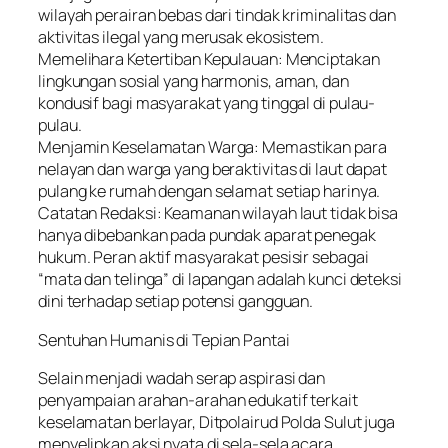
wilayah perairan bebas dari tindak kriminalitas dan
aktivitas ilegal yang merusak ekosistem.
Memelihara Ketertiban Kepulauan: Menciptakan
lingkungan sosial yang harmonis, aman, dan
kondusif bagi masyarakat yang tinggal di pulau-
pulau.
Menjamin Keselamatan Warga: Memastikan para
nelayan dan warga yang beraktivitas di laut dapat
pulang ke rumah dengan selamat setiap harinya.
Catatan Redaksi: Keamanan wilayah laut tidak bisa
hanya dibebankan pada pundak aparat penegak
hukum. Peran aktif masyarakat pesisir sebagai
“mata dan telinga” di lapangan adalah kunci deteksi
dini terhadap setiap potensi gangguan.
Sentuhan Humanis di Tepian Pantai
Selain menjadi wadah serap aspirasi dan
penyampaian arahan-arahan edukatif terkait
keselamatan berlayar, Ditpolairud Polda Sulut juga
menyelipkan aksi nyata di sela-sela acara.