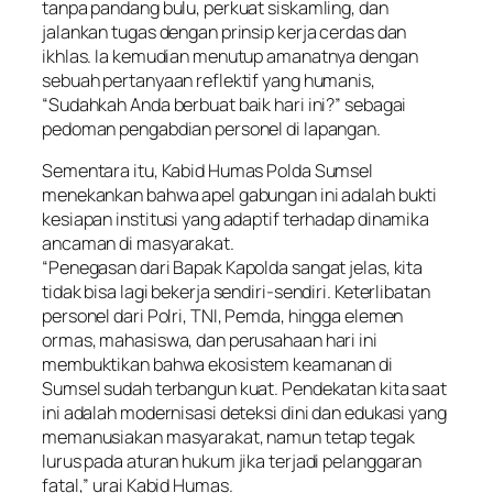
tanpa pandang bulu, perkuat siskamling, dan
jalankan tugas dengan prinsip kerja cerdas dan
ikhlas. Ia kemudian menutup amanatnya dengan
sebuah pertanyaan reflektif yang humanis,
“Sudahkah Anda berbuat baik hari ini?” sebagai
pedoman pengabdian personel di lapangan.
Sementara itu, Kabid Humas Polda Sumsel
menekankan bahwa apel gabungan ini adalah bukti
kesiapan institusi yang adaptif terhadap dinamika
ancaman di masyarakat.
“Penegasan dari Bapak Kapolda sangat jelas, kita
tidak bisa lagi bekerja sendiri-sendiri. Keterlibatan
personel dari Polri, TNI, Pemda, hingga elemen
ormas, mahasiswa, dan perusahaan hari ini
membuktikan bahwa ekosistem keamanan di
Sumsel sudah terbangun kuat. Pendekatan kita saat
ini adalah modernisasi deteksi dini dan edukasi yang
memanusiakan masyarakat, namun tetap tegak
lurus pada aturan hukum jika terjadi pelanggaran
fatal,” urai Kabid Humas.