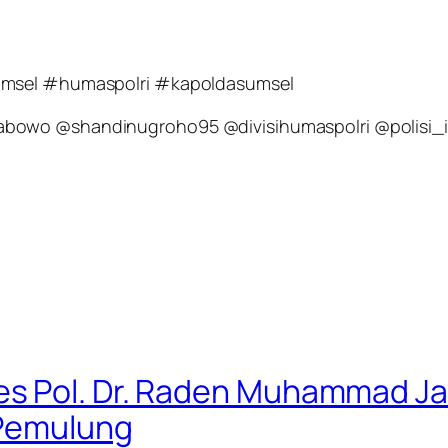
sumsel #humaspolri #kapoldasumsel
abowo @shandinugroho95 @divisihumaspolri @polisi_
 Pol. Dr. Raden Muhammad Jauha
 Pemulung