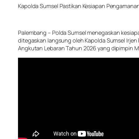
Kapolda Sumsel Pastikan Kesiapan Pengamanan
Palembang – Polda Sumsel menegaskan kesiapan
ditegaskan langsung oleh Kapolda Sumsel Irjen P
Angkutan Lebaran Tahun 2026 yang dipimpin Me