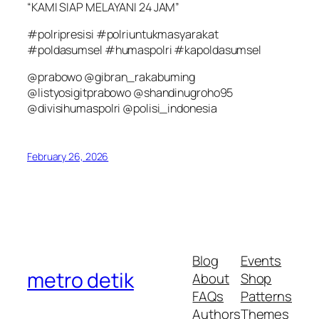
“KAMI SIAP MELAYANI 24 JAM”
#polripresisi #polriuntukmasyarakat
#poldasumsel #humaspolri #kapoldasumsel
@prabowo @gibran_rakabuming
@listyosigitprabowo @shandinugroho95
@divisihumaspolri @polisi_indonesia
February 26, 2026
Blog
Events
metro detik
About
Shop
FAQs
Patterns
Authors
Themes