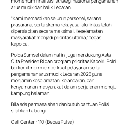
momentum finalisasi strategi nasional pengamanan
arus mudik dan balik Lebaran.
“Kami memastikan seluruh personel, sarana
prasarana, serta skema rekayasa lalu lintas telah
dipersiapkan secara maksimal. Keselamatan
masyarakat menjadi prioritas utama,” tegas
Kapolda.
Polda Sumsel dalam hal ini juga mendukung Asta
Cita Presiden RI dan program prioritas Kapolri, Polri
berkomitmen memperkuat pelayanan serta
pengamanan arus mudik Lebaran 2026 guna
menjamin keselamatan, kelancaran, dan
kenyamanan masyarakat dalam perjalanan menuju
kampung halaman.
Bila ada permasalahan dan butuh bantuan Polisi
silahkan hubungi :
Call Center : 110 (Bebas Pulsa)