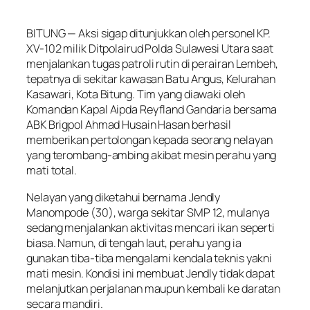
BITUNG — Aksi sigap ditunjukkan oleh personel KP.
XV-102 milik Ditpolairud Polda Sulawesi Utara saat
menjalankan tugas patroli rutin di perairan Lembeh,
tepatnya di sekitar kawasan Batu Angus, Kelurahan
Kasawari, Kota Bitung. Tim yang diawaki oleh
Komandan Kapal Aipda Reyfland Gandaria bersama
ABK Brigpol Ahmad Husain Hasan berhasil
memberikan pertolongan kepada seorang nelayan
yang terombang-ambing akibat mesin perahu yang
mati total.
Nelayan yang diketahui bernama Jendly
Manompode (30), warga sekitar SMP 12, mulanya
sedang menjalankan aktivitas mencari ikan seperti
biasa. Namun, di tengah laut, perahu yang ia
gunakan tiba-tiba mengalami kendala teknis yakni
mati mesin. Kondisi ini membuat Jendly tidak dapat
melanjutkan perjalanan maupun kembali ke daratan
secara mandiri.