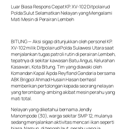
Luar Biasa Respons Cepat KP. XV-102 Ditpolairud
Polda Sulut Selamatkan Nelayan yang Mengalami
Mati Mesin di Perairan Lembeh
BITUNG — Aksi sigap ditunjukkan oleh personel KP.
XV-102 milik Ditpolairud Polda Sulawesi Utara saat
menjalankan tugas patroli rutin di perairan Lembeh,
tepatnya di sekitar kawasan Batu Angus, Kelurahan
Kasawari, Kota Bitung. Tim yang diawaki oleh
Komandan Kapal Aipda Reyfland Gandaria bersama
ABK Brigpol Ahmad Husain Hasan berhasil
memberikan pertolongan kepada seorang nelayan
yang terombang-ambing akibat mesin perahu yang
mati total.
Nelayan yang diketahui bernama Jendly
Manompode (30), warga sekitar SMP 12, mulanya
sedang menjalankan aktivitas mencari ikan seperti
biasa. Namun, di tengah laut, perahu yang ia