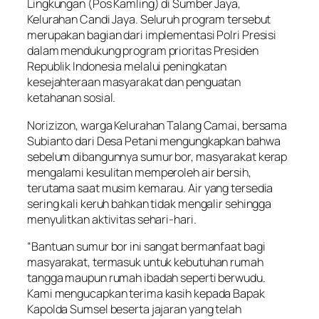
Lingkungan (Pos Kamling) di Sumber Jaya,
Kelurahan Candi Jaya. Seluruh program tersebut
merupakan bagian dari implementasi Polri Presisi
dalam mendukung program prioritas Presiden
Republik Indonesia melalui peningkatan
kesejahteraan masyarakat dan penguatan
ketahanan sosial.
Norizizon, warga Kelurahan Talang Camai, bersama
Subianto dari Desa Petani mengungkapkan bahwa
sebelum dibangunnya sumur bor, masyarakat kerap
mengalami kesulitan memperoleh air bersih,
terutama saat musim kemarau. Air yang tersedia
sering kali keruh bahkan tidak mengalir sehingga
menyulitkan aktivitas sehari-hari.
“Bantuan sumur bor ini sangat bermanfaat bagi
masyarakat, termasuk untuk kebutuhan rumah
tangga maupun rumah ibadah seperti berwudu.
Kami mengucapkan terima kasih kepada Bapak
Kapolda Sumsel beserta jajaran yang telah