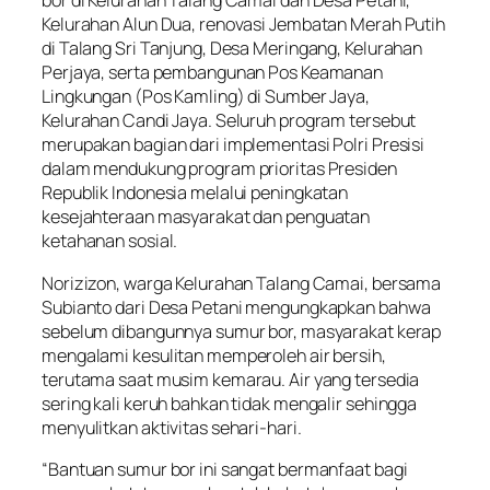
bor di Kelurahan Talang Camai dan Desa Petani,
Kelurahan Alun Dua, renovasi Jembatan Merah Putih
di Talang Sri Tanjung, Desa Meringang, Kelurahan
Perjaya, serta pembangunan Pos Keamanan
Lingkungan (Pos Kamling) di Sumber Jaya,
Kelurahan Candi Jaya. Seluruh program tersebut
merupakan bagian dari implementasi Polri Presisi
dalam mendukung program prioritas Presiden
Republik Indonesia melalui peningkatan
kesejahteraan masyarakat dan penguatan
ketahanan sosial.
Norizizon, warga Kelurahan Talang Camai, bersama
Subianto dari Desa Petani mengungkapkan bahwa
sebelum dibangunnya sumur bor, masyarakat kerap
mengalami kesulitan memperoleh air bersih,
terutama saat musim kemarau. Air yang tersedia
sering kali keruh bahkan tidak mengalir sehingga
menyulitkan aktivitas sehari-hari.
“Bantuan sumur bor ini sangat bermanfaat bagi