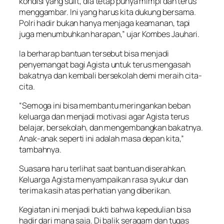
kondisi yang sulit, dia tetap punya mimpi dan terus
menggambar. Ini yang harus kita dukung bersama.
Polri hadir bukan hanya menjaga keamanan, tapi
juga menumbuhkan harapan,” ujar Kombes Jauhari.
Ia berharap bantuan tersebut bisa menjadi
penyemangat bagi Agista untuk terus mengasah
bakatnya dan kembali bersekolah demi meraih cita-
cita.
“Semoga ini bisa membantu meringankan beban
keluarga dan menjadi motivasi agar Agista terus
belajar, bersekolah, dan mengembangkan bakatnya.
Anak-anak seperti ini adalah masa depan kita,”
tambahnya.
Suasana haru terlihat saat bantuan diserahkan.
Keluarga Agista menyampaikan rasa syukur dan
terima kasih atas perhatian yang diberikan.
Kegiatan ini menjadi bukti bahwa kepedulian bisa
hadir dari mana saja. Di balik seragam dan tugas