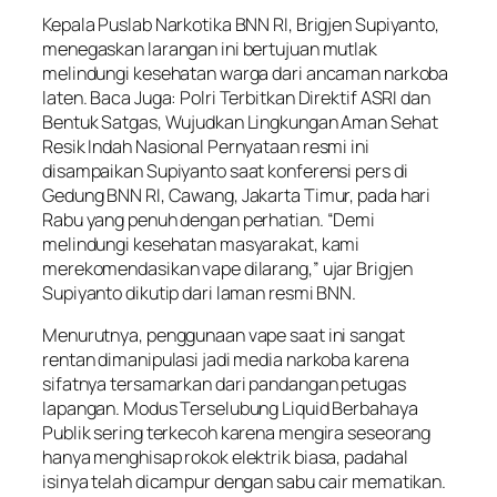
Kepala Puslab Narkotika BNN RI, Brigjen Supiyanto,
menegaskan larangan ini bertujuan mutlak
melindungi kesehatan warga dari ancaman narkoba
laten. Baca Juga: Polri Terbitkan Direktif ASRI dan
Bentuk Satgas, Wujudkan Lingkungan Aman Sehat
Resik Indah Nasional Pernyataan resmi ini
disampaikan Supiyanto saat konferensi pers di
Gedung BNN RI, Cawang, Jakarta Timur, pada hari
Rabu yang penuh dengan perhatian. “Demi
melindungi kesehatan masyarakat, kami
merekomendasikan vape dilarang,” ujar Brigjen
Supiyanto dikutip dari laman resmi BNN.
Menurutnya, penggunaan vape saat ini sangat
rentan dimanipulasi jadi media narkoba karena
sifatnya tersamarkan dari pandangan petugas
lapangan. Modus Terselubung Liquid Berbahaya
Publik sering terkecoh karena mengira seseorang
hanya menghisap rokok elektrik biasa, padahal
isinya telah dicampur dengan sabu cair mematikan.