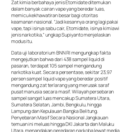
Zat kimia berbahaya jenis Etomidate ditemukan
dalam banyak cairan vape yang beredar luas,
memicu kekhawatiran besar bagi otoritas
keamanan nasional. “Jadi kesannya orang lagi pakai
vape, tapi isinya sabu cair, Etomidate, isinya kimiawi
jenis narkotika,” ungkap Supiyanto menjelaskan
modus itu.
Data uji laboratorium BNN RI mengungkap fakta
mengejutkan bahwa dari 438 sampel liquid di
pasaran, terdapat 105 sampel mengandung
narkotika kuat. Secara persentase, sekitar 23,97
persen sampel liquid vape yang beredar positif
mengandung zat terlarang yang merusak saraf
pusat manusia secara masif. Wilayah persebaran
sampel sangat luas mencakup Sumatera Utara,
Sumatera Selatan, Jambi, Bengkulu, hingga
Lampung dan Kepulauan Bangka Belitung.
Penyebaran Masif Secara Nasional Jangkauan
temuan ini meluas hingga DKI Jakarta dan Maluku
Utara, menandakan peredaran narkoba lewat media