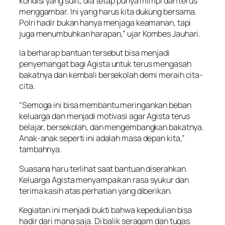
kondisi yang sulit, dia tetap punya mimpi dan terus
menggambar. Ini yang harus kita dukung bersama.
Polri hadir bukan hanya menjaga keamanan, tapi
juga menumbuhkan harapan,” ujar Kombes Jauhari.
Ia berharap bantuan tersebut bisa menjadi
penyemangat bagi Agista untuk terus mengasah
bakatnya dan kembali bersekolah demi meraih cita-
cita.
“Semoga ini bisa membantu meringankan beban
keluarga dan menjadi motivasi agar Agista terus
belajar, bersekolah, dan mengembangkan bakatnya.
Anak-anak seperti ini adalah masa depan kita,”
tambahnya.
Suasana haru terlihat saat bantuan diserahkan.
Keluarga Agista menyampaikan rasa syukur dan
terima kasih atas perhatian yang diberikan.
Kegiatan ini menjadi bukti bahwa kepedulian bisa
hadir dari mana saja. Di balik seragam dan tugas