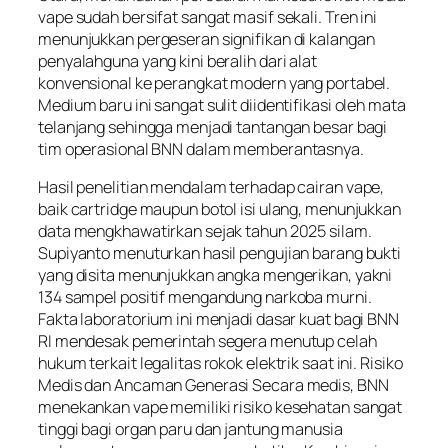
vape sudah bersifat sangat masif sekali. Tren ini
menunjukkan pergeseran signifikan di kalangan
penyalahguna yang kini beralih dari alat
konvensional ke perangkat modern yang portabel.
Medium baru ini sangat sulit diidentifikasi oleh mata
telanjang sehingga menjadi tantangan besar bagi
tim operasional BNN dalam memberantasnya.
Hasil penelitian mendalam terhadap cairan vape,
baik cartridge maupun botol isi ulang, menunjukkan
data mengkhawatirkan sejak tahun 2025 silam.
Supiyanto menuturkan hasil pengujian barang bukti
yang disita menunjukkan angka mengerikan, yakni
134 sampel positif mengandung narkoba murni.
Fakta laboratorium ini menjadi dasar kuat bagi BNN
RI mendesak pemerintah segera menutup celah
hukum terkait legalitas rokok elektrik saat ini. Risiko
Medis dan Ancaman Generasi Secara medis, BNN
menekankan vape memiliki risiko kesehatan sangat
tinggi bagi organ paru dan jantung manusia