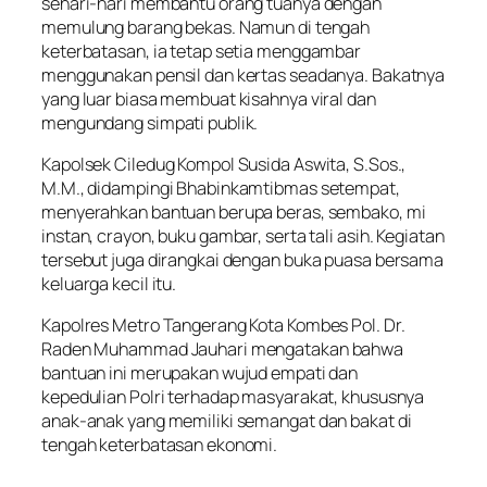
sehari-hari membantu orang tuanya dengan
memulung barang bekas. Namun di tengah
keterbatasan, ia tetap setia menggambar
menggunakan pensil dan kertas seadanya. Bakatnya
yang luar biasa membuat kisahnya viral dan
mengundang simpati publik.
Kapolsek Ciledug Kompol Susida Aswita, S.Sos.,
M.M., didampingi Bhabinkamtibmas setempat,
menyerahkan bantuan berupa beras, sembako, mi
instan, crayon, buku gambar, serta tali asih. Kegiatan
tersebut juga dirangkai dengan buka puasa bersama
keluarga kecil itu.
Kapolres Metro Tangerang Kota Kombes Pol. Dr.
Raden Muhammad Jauhari mengatakan bahwa
bantuan ini merupakan wujud empati dan
kepedulian Polri terhadap masyarakat, khususnya
anak-anak yang memiliki semangat dan bakat di
tengah keterbatasan ekonomi.