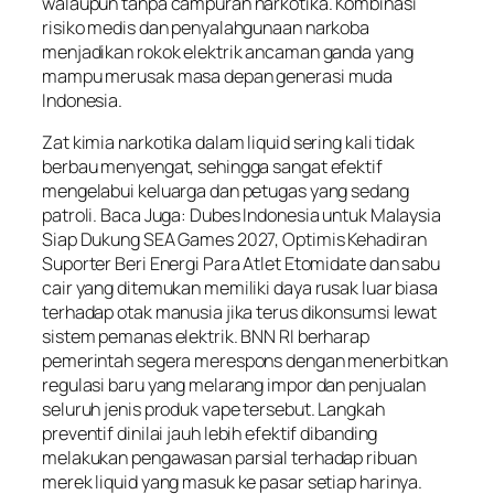
walaupun tanpa campuran narkotika. Kombinasi
risiko medis dan penyalahgunaan narkoba
menjadikan rokok elektrik ancaman ganda yang
mampu merusak masa depan generasi muda
Indonesia.
Zat kimia narkotika dalam liquid sering kali tidak
berbau menyengat, sehingga sangat efektif
mengelabui keluarga dan petugas yang sedang
patroli. Baca Juga: Dubes Indonesia untuk Malaysia
Siap Dukung SEA Games 2027, Optimis Kehadiran
Suporter Beri Energi Para Atlet Etomidate dan sabu
cair yang ditemukan memiliki daya rusak luar biasa
terhadap otak manusia jika terus dikonsumsi lewat
sistem pemanas elektrik. BNN RI berharap
pemerintah segera merespons dengan menerbitkan
regulasi baru yang melarang impor dan penjualan
seluruh jenis produk vape tersebut. Langkah
preventif dinilai jauh lebih efektif dibanding
melakukan pengawasan parsial terhadap ribuan
merek liquid yang masuk ke pasar setiap harinya.