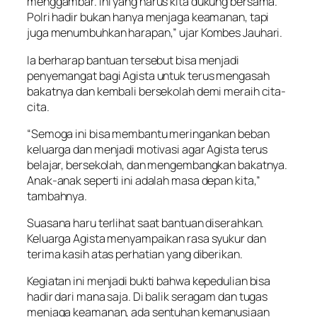
menggambar. Ini yang harus kita dukung bersama.
Polri hadir bukan hanya menjaga keamanan, tapi
juga menumbuhkan harapan,” ujar Kombes Jauhari.
Ia berharap bantuan tersebut bisa menjadi
penyemangat bagi Agista untuk terus mengasah
bakatnya dan kembali bersekolah demi meraih cita-
cita.
“Semoga ini bisa membantu meringankan beban
keluarga dan menjadi motivasi agar Agista terus
belajar, bersekolah, dan mengembangkan bakatnya.
Anak-anak seperti ini adalah masa depan kita,”
tambahnya.
Suasana haru terlihat saat bantuan diserahkan.
Keluarga Agista menyampaikan rasa syukur dan
terima kasih atas perhatian yang diberikan.
Kegiatan ini menjadi bukti bahwa kepedulian bisa
hadir dari mana saja. Di balik seragam dan tugas
menjaga keamanan, ada sentuhan kemanusiaan