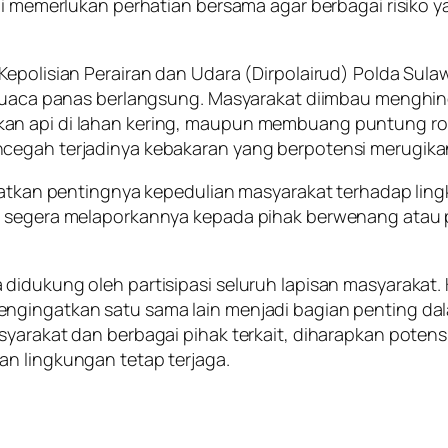
ini memerlukan perhatian bersama agar berbagai risiko 
Kepolisian Perairan dan Udara (Dirpolairud) Polda Sula
i cuaca panas berlangsung. Masyarakat diimbau menghi
kan api di lahan kering, maupun membuang puntung r
ncegah terjadinya kebakaran yang berpotensi merugik
ngatkan pentingnya kepedulian masyarakat terhadap ling
kan segera melaporkannya kepada pihak berwenang at
 didukung oleh partisipasi seluruh lapisan masyarakat
engingatkan satu sama lain menjadi bagian penting d
syarakat dan berbagai pihak terkait, diharapkan pote
an lingkungan tetap terjaga.