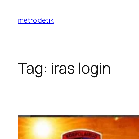
Skip
to
metro detik
content
Tag:
iras login