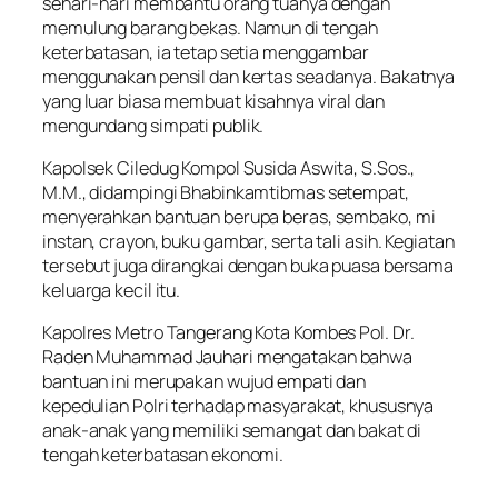
sehari-hari membantu orang tuanya dengan
memulung barang bekas. Namun di tengah
keterbatasan, ia tetap setia menggambar
menggunakan pensil dan kertas seadanya. Bakatnya
yang luar biasa membuat kisahnya viral dan
mengundang simpati publik.
Kapolsek Ciledug Kompol Susida Aswita, S.Sos.,
M.M., didampingi Bhabinkamtibmas setempat,
menyerahkan bantuan berupa beras, sembako, mi
instan, crayon, buku gambar, serta tali asih. Kegiatan
tersebut juga dirangkai dengan buka puasa bersama
keluarga kecil itu.
Kapolres Metro Tangerang Kota Kombes Pol. Dr.
Raden Muhammad Jauhari mengatakan bahwa
bantuan ini merupakan wujud empati dan
kepedulian Polri terhadap masyarakat, khususnya
anak-anak yang memiliki semangat dan bakat di
tengah keterbatasan ekonomi.