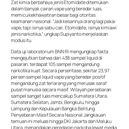
Zat kimia berbahaya jenis Etomidate ditemukan
dalam banyak cairan vape yang beredar luas,
memicu kekhawatiran besar bagi otoritas
keamanan nasional. “Jadi kesannya orang lagi pakai
vape, tapi isinya sabu cair, Etomidate, isinya kimiawi
jenis narkotika,” ungkap Supiyanto menjelaskan
modus itu.
Data uji laboratorium BNN RI mengungkap fakta
mengejutkan bahwa dari 438 sampel liquid di
pasaran, terdapat 105 sampel mengandung
narkotika kuat. Secara persentase, sekitar 23,97
persen sampel liquid vape yang beredar positif
mengandung zat terlarang yang merusak saraf
pusat manusia secara masif. Wilayah persebaran
sampel sangat luas mencakup Sumatera Utara,
Sumatera Selatan, Jambi, Bengkulu, hingga
Lampung dan Kepulauan Bangka Belitung.
Penyebaran Masif Secara Nasional Jangkauan
temuan ini meluas hingga DKI Jakarta dan Maluku
Utara, menandakan peredaran narkoba lewat media