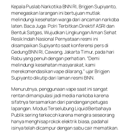
Kepala Puslab Narkotika BNN RI, Brigjen Supiyanto,
menegaskan larangan ini bertujuan mutlak
melindungi kesehatan warga dari ancaman narkoba
laten. Baca Juga: Polri Terbitkan Direktif ASRI dan
Bentuk Satgas, Wujudkan Lingkungan Aman Sehat
Resik Indah Nasional Pernyataan resmi ini
disampaikan Supiyanto saat konferensi pers di
Gedung BNN RI, Cawang, Jakarta Timur, pada hari
Rabu yang penuh dengan perhatian. “Demi
melindungi kesehatan masyarakat, kami
merekomendasikan vape dilarang,” ujar Brigjen
Supiyanto dikutip dari laman resmi BNN.
Menurutnya, penggunaan vape saat ini sangat
rentan dimanipulasi jadi media narkoba karena
sifatnya tersamarkan dari pandangan petugas
lapangan. Modus Terselubung Liquid Berbahaya
Publik sering terkecoh karena mengira seseorang
hanya menghisap rokok elektrik biasa, padahal
isinya telah dicampur dengan sabu cair mematikan.