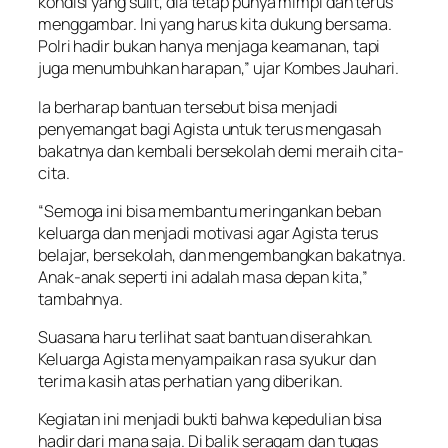
kondisi yang sulit, dia tetap punya mimpi dan terus
menggambar. Ini yang harus kita dukung bersama.
Polri hadir bukan hanya menjaga keamanan, tapi
juga menumbuhkan harapan,” ujar Kombes Jauhari.
Ia berharap bantuan tersebut bisa menjadi
penyemangat bagi Agista untuk terus mengasah
bakatnya dan kembali bersekolah demi meraih cita-
cita.
“Semoga ini bisa membantu meringankan beban
keluarga dan menjadi motivasi agar Agista terus
belajar, bersekolah, dan mengembangkan bakatnya.
Anak-anak seperti ini adalah masa depan kita,”
tambahnya.
Suasana haru terlihat saat bantuan diserahkan.
Keluarga Agista menyampaikan rasa syukur dan
terima kasih atas perhatian yang diberikan.
Kegiatan ini menjadi bukti bahwa kepedulian bisa
hadir dari mana saja. Di balik seragam dan tugas