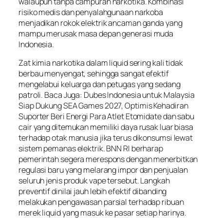
walaupun tanpa campuran narkotika. Kombinasi
risiko medis dan penyalahgunaan narkoba
menjadikan rokok elektrik ancaman ganda yang
mampu merusak masa depan generasi muda
Indonesia.
Zat kimia narkotika dalam liquid sering kali tidak
berbau menyengat, sehingga sangat efektif
mengelabui keluarga dan petugas yang sedang
patroli. Baca Juga: Dubes Indonesia untuk Malaysia
Siap Dukung SEA Games 2027, Optimis Kehadiran
Suporter Beri Energi Para Atlet Etomidate dan sabu
cair yang ditemukan memiliki daya rusak luar biasa
terhadap otak manusia jika terus dikonsumsi lewat
sistem pemanas elektrik. BNN RI berharap
pemerintah segera merespons dengan menerbitkan
regulasi baru yang melarang impor dan penjualan
seluruh jenis produk vape tersebut. Langkah
preventif dinilai jauh lebih efektif dibanding
melakukan pengawasan parsial terhadap ribuan
merek liquid yang masuk ke pasar setiap harinya.