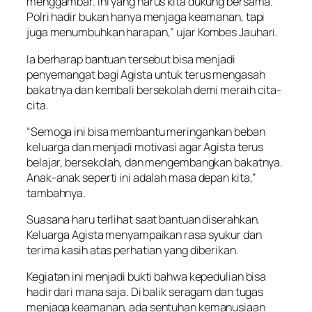
menggambar. Ini yang harus kita dukung bersama.
Polri hadir bukan hanya menjaga keamanan, tapi
juga menumbuhkan harapan,” ujar Kombes Jauhari.
Ia berharap bantuan tersebut bisa menjadi
penyemangat bagi Agista untuk terus mengasah
bakatnya dan kembali bersekolah demi meraih cita-
cita.
“Semoga ini bisa membantu meringankan beban
keluarga dan menjadi motivasi agar Agista terus
belajar, bersekolah, dan mengembangkan bakatnya.
Anak-anak seperti ini adalah masa depan kita,”
tambahnya.
Suasana haru terlihat saat bantuan diserahkan.
Keluarga Agista menyampaikan rasa syukur dan
terima kasih atas perhatian yang diberikan.
Kegiatan ini menjadi bukti bahwa kepedulian bisa
hadir dari mana saja. Di balik seragam dan tugas
menjaga keamanan, ada sentuhan kemanusiaan