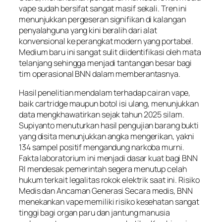
vape sudah bersifat sangat masif sekali. Tren ini
menunjukkan pergeseran signifikan di kalangan
penyalahguna yang kini beralih dari alat
konvensional ke perangkat modern yang portabel.
Medium baru ini sangat sulit diidentifikasi oleh mata
telanjang sehingga menjadi tantangan besar bagi
tim operasional BNN dalam memberantasnya.
Hasil penelitian mendalam terhadap cairan vape,
baik cartridge maupun botol isi ulang, menunjukkan
data mengkhawatirkan sejak tahun 2025 silam.
Supiyanto menuturkan hasil pengujian barang bukti
yang disita menunjukkan angka mengerikan, yakni
134 sampel positif mengandung narkoba murni.
Fakta laboratorium ini menjadi dasar kuat bagi BNN
RI mendesak pemerintah segera menutup celah
hukum terkait legalitas rokok elektrik saat ini. Risiko
Medis dan Ancaman Generasi Secara medis, BNN
menekankan vape memiliki risiko kesehatan sangat
tinggi bagi organ paru dan jantung manusia