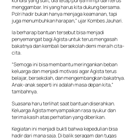
kondisi yang sulit, dia tetap punya mimpi dan terus
menggambar. Ini yang harus kita dukung bersama.
Polri hadir bukan hanya menjaga keamanan, tapi
juga menumbuhkan harapan,” ujar Kombes Jauhari.
Ia berharap bantuan tersebut bisa menjadi
penyemangat bagi Agista untuk terus mengasah
bakatnya dan kembali bersekolah demi meraih cita-
cita.
“Semoga ini bisa membantu meringankan beban
keluarga dan menjadi motivasi agar Agista terus
belajar, bersekolah, dan mengembangkan bakatnya.
Anak-anak seperti ini adalah masa depan kita,”
tambahnya.
Suasana haru terlihat saat bantuan diserahkan.
Keluarga Agista menyampaikan rasa syukur dan
terima kasih atas perhatian yang diberikan.
Kegiatan ini menjadi bukti bahwa kepedulian bisa
hadir dari mana saja. Di balik seragam dan tugas