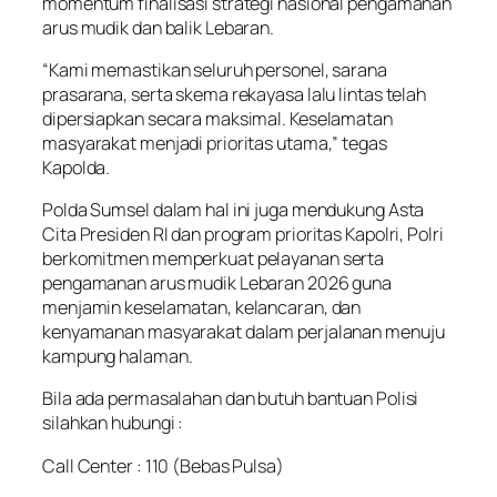
momentum finalisasi strategi nasional pengamanan
arus mudik dan balik Lebaran.
“Kami memastikan seluruh personel, sarana
prasarana, serta skema rekayasa lalu lintas telah
dipersiapkan secara maksimal. Keselamatan
masyarakat menjadi prioritas utama,” tegas
Kapolda.
Polda Sumsel dalam hal ini juga mendukung Asta
Cita Presiden RI dan program prioritas Kapolri, Polri
berkomitmen memperkuat pelayanan serta
pengamanan arus mudik Lebaran 2026 guna
menjamin keselamatan, kelancaran, dan
kenyamanan masyarakat dalam perjalanan menuju
kampung halaman.
Bila ada permasalahan dan butuh bantuan Polisi
silahkan hubungi :
Call Center : 110 (Bebas Pulsa)