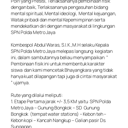
Polri yang Presisi, Terlaksananya pembinaan fisik
dengan baik, Terlaksananya pengasuhan bidang
mental spiritual, Mental ideologi, Mental kejuangan,
Watak pribadi dan mental Kepemimpinan serta
mendekatkan diri dengan masyarakat di lingkungan
SPN Polda Metro Jaya
‎Kombespol Abdul Waras, S.I.K.,M.H selaku Kepala
SPN Polda Metro Jaya melepas langsung kegiatan
ini, dalam sambutannya beliau menyampaikan ”
Pembinaan fisik ini untuk membentuk karakter
siswa dan kami mencetak Bhayangkara yang tidak
hanya kuat dilapangan tapi juga di cintai masyarakat
” ujarnya.
‎Rute yang dilalui meliputi:
‎1. Etape Pertama jarak +/- 3,5 KM yaitu SPN Polda
Metro Jaya – Gunung Bongkok – SD Gunung
Bongkok (tempat water stations) – Kebon teh –
Kebon kopi – Kancah Nangkup – Galian pasir Ds.
Sungapan.