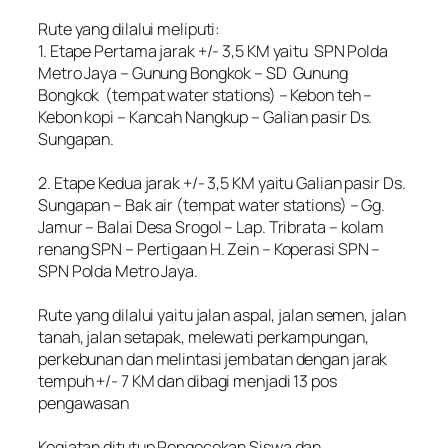
‎Rute yang dilalui meliputi:
‎1. Etape Pertama jarak +/- 3,5 KM yaitu SPN Polda
Metro Jaya – Gunung Bongkok – SD Gunung
Bongkok (tempat water stations) – Kebon teh –
Kebon kopi – Kancah Nangkup – Galian pasir Ds.
Sungapan.
‎2. Etape Kedua jarak +/- 3,5 KM yaitu Galian pasir Ds.
Sungapan – Bak air (tempat water stations) – Gg.
Jamur – Balai Desa Srogol – Lap. Tribrata – kolam
renang SPN – Pertigaan H. Zein – Koperasi SPN –
SPN Polda Metro Jaya.
‎Rute yang dilalui yaitu jalan aspal, jalan semen, jalan
tanah, jalan setapak, melewati perkampungan,
perkebunan dan melintasi jembatan dengan jarak
tempuh +/- 7 KM dan dibagi menjadi 13 pos
pengawasan
‎Kegiatan ditutup Pengecekan Siswa dan