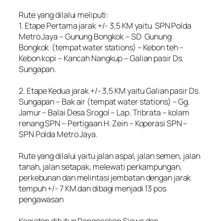
‎Rute yang dilalui meliputi:
‎1. Etape Pertama jarak +/- 3,5 KM yaitu SPN Polda
Metro Jaya – Gunung Bongkok – SD Gunung
Bongkok (tempat water stations) – Kebon teh –
Kebon kopi – Kancah Nangkup – Galian pasir Ds.
Sungapan.
‎2. Etape Kedua jarak +/- 3,5 KM yaitu Galian pasir Ds.
Sungapan – Bak air (tempat water stations) – Gg.
Jamur – Balai Desa Srogol – Lap. Tribrata – kolam
renang SPN – Pertigaan H. Zein – Koperasi SPN –
SPN Polda Metro Jaya.
‎Rute yang dilalui yaitu jalan aspal, jalan semen, jalan
tanah, jalan setapak, melewati perkampungan,
perkebunan dan melintasi jembatan dengan jarak
tempuh +/- 7 KM dan dibagi menjadi 13 pos
pengawasan
‎Kegiatan ditutup Pengecekan Siswa dan