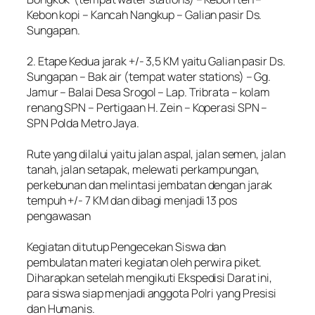
Kebon kopi – Kancah Nangkup – Galian pasir Ds.
Sungapan.
‎2. Etape Kedua jarak +/- 3,5 KM yaitu Galian pasir Ds.
Sungapan – Bak air (tempat water stations) – Gg.
Jamur – Balai Desa Srogol – Lap. Tribrata – kolam
renang SPN – Pertigaan H. Zein – Koperasi SPN –
SPN Polda Metro Jaya.
‎Rute yang dilalui yaitu jalan aspal, jalan semen, jalan
tanah, jalan setapak, melewati perkampungan,
perkebunan dan melintasi jembatan dengan jarak
tempuh +/- 7 KM dan dibagi menjadi 13 pos
pengawasan
‎Kegiatan ditutup Pengecekan Siswa dan
pembulatan materi kegiatan oleh perwira piket.
Diharapkan setelah mengikuti Ekspedisi Darat ini,
para siswa siap menjadi anggota Polri yang Presisi
dan Humanis.