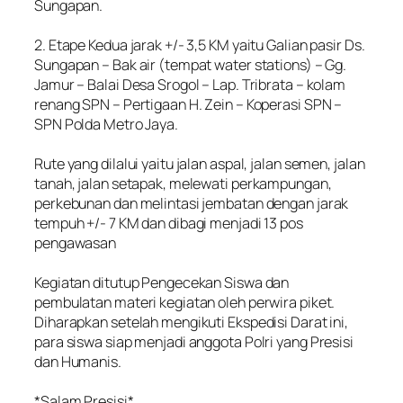
Sungapan.
‎2. Etape Kedua jarak +/- 3,5 KM yaitu Galian pasir Ds.
Sungapan – Bak air (tempat water stations) – Gg.
Jamur – Balai Desa Srogol – Lap. Tribrata – kolam
renang SPN – Pertigaan H. Zein – Koperasi SPN –
SPN Polda Metro Jaya.
‎Rute yang dilalui yaitu jalan aspal, jalan semen, jalan
tanah, jalan setapak, melewati perkampungan,
perkebunan dan melintasi jembatan dengan jarak
tempuh +/- 7 KM dan dibagi menjadi 13 pos
pengawasan
‎Kegiatan ditutup Pengecekan Siswa dan
pembulatan materi kegiatan oleh perwira piket.
Diharapkan setelah mengikuti Ekspedisi Darat ini,
para siswa siap menjadi anggota Polri yang Presisi
dan Humanis.
‎*Salam Presisi*