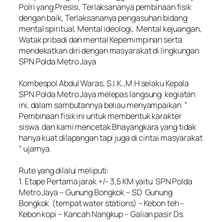
Polri yang Presisi, Terlaksananya pembinaan fisik
dengan baik, Terlaksananya pengasuhan bidang
mental spiritual, Mental ideologi, Mental kejuangan,
Watak pribadi dan mental Kepemimpinan serta
mendekatkan diri dengan masyarakat di lingkungan
SPN Polda Metro Jaya
‎Kombespol Abdul Waras, S.I.K.,M.H selaku Kepala
SPN Polda Metro Jaya melepas langsung kegiatan
ini, dalam sambutannya beliau menyampaikan ”
Pembinaan fisik ini untuk membentuk karakter
siswa dan kami mencetak Bhayangkara yang tidak
hanya kuat dilapangan tapi juga di cintai masyarakat
” ujarnya.
‎Rute yang dilalui meliputi:
‎1. Etape Pertama jarak +/- 3,5 KM yaitu SPN Polda
Metro Jaya – Gunung Bongkok – SD Gunung
Bongkok (tempat water stations) – Kebon teh –
Kebon kopi – Kancah Nangkup – Galian pasir Ds.