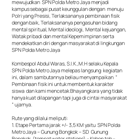
mewujudkan SPN Polda Metro Jaya menjadi
kampus sebagai pusat keunggulan dengan menuju
Polri yang Presisi, Terlaksananya pembinaan fisik
dengan baik, Terlaksananya pengasuhan bidang
mental spiritual, Mental ideologi, Mental kejuangan,
Watak pribadi dan mental Kepemimpinan serta
mendekatkan diri dengan masyarakat di lingkungan
SPN Polda Metro Jaya
‎Kombespol Abdul Waras, S.I.K.,M.H selaku Kepala
SPN Polda Metro Jaya melepas langsung kegiatan
ini, dalam sambutannya beliau menyampaikan ”
Pembinaan fisik ini untuk membentuk karakter
siswa dan kami mencetak Bhayangkara yang tidak
hanya kuat dilapangan tapi juga di cintai masyarakat
” ujarnya.
‎Rute yang dilalui meliputi:
‎1. Etape Pertama jarak +/- 3,5 KM yaitu SPN Polda
Metro Jaya – Gunung Bongkok – SD Gunung
Bongkok (tempat water stations) – Kebon teh –