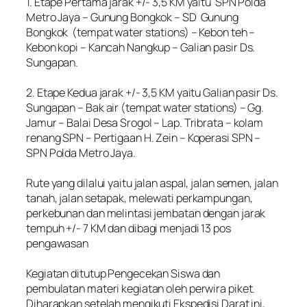
‎1. Etape Pertama jarak +/- 3,5 KM yaitu SPN Polda
Metro Jaya – Gunung Bongkok – SD Gunung
Bongkok (tempat water stations) – Kebon teh –
Kebon kopi – Kancah Nangkup – Galian pasir Ds.
Sungapan.
‎2. Etape Kedua jarak +/- 3,5 KM yaitu Galian pasir Ds.
Sungapan – Bak air (tempat water stations) – Gg.
Jamur – Balai Desa Srogol – Lap. Tribrata – kolam
renang SPN – Pertigaan H. Zein – Koperasi SPN –
SPN Polda Metro Jaya.
‎Rute yang dilalui yaitu jalan aspal, jalan semen, jalan
tanah, jalan setapak, melewati perkampungan,
perkebunan dan melintasi jembatan dengan jarak
tempuh +/- 7 KM dan dibagi menjadi 13 pos
pengawasan
‎Kegiatan ditutup Pengecekan Siswa dan
pembulatan materi kegiatan oleh perwira piket.
Diharapkan setelah mengikuti Ekspedisi Darat ini,