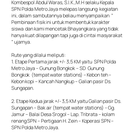
‎Kombespol Abdul Waras, S.I.K.,M.H selaku Kepala
SPN Polda Metro Jaya melepas langsung kegiatan
ini, dalam sambutannya beliau menyampaikan ”
Pembinaan fisik ini untuk membentuk karakter
siswa dan kami mencetak Bhayangkara yang tidak
hanya kuat dilapangan tapi juga di cintai masyarakat
” ujarnya.
‎Rute yang dilalui meliputi:
‎1. Etape Pertama jarak +/- 3,5 KM yaitu SPN Polda
Metro Jaya – Gunung Bongkok – SD Gunung
Bongkok (tempat water stations) – Kebon teh –
Kebon kopi – Kancah Nangkup – Galian pasir Ds.
Sungapan.
‎2. Etape Kedua jarak +/- 3,5 KM yaitu Galian pasir Ds.
Sungapan – Bak air (tempat water stations) – Gg.
Jamur – Balai Desa Srogol – Lap. Tribrata – kolam
renang SPN – Pertigaan H. Zein – Koperasi SPN –
SPN Polda Metro Jaya.