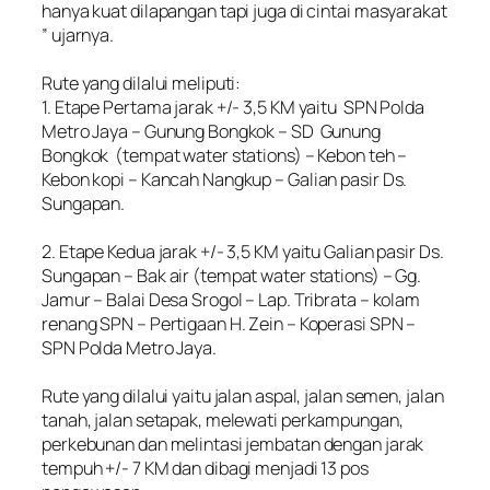
hanya kuat dilapangan tapi juga di cintai masyarakat
” ujarnya.
‎Rute yang dilalui meliputi:
‎1. Etape Pertama jarak +/- 3,5 KM yaitu SPN Polda
Metro Jaya – Gunung Bongkok – SD Gunung
Bongkok (tempat water stations) – Kebon teh –
Kebon kopi – Kancah Nangkup – Galian pasir Ds.
Sungapan.
‎2. Etape Kedua jarak +/- 3,5 KM yaitu Galian pasir Ds.
Sungapan – Bak air (tempat water stations) – Gg.
Jamur – Balai Desa Srogol – Lap. Tribrata – kolam
renang SPN – Pertigaan H. Zein – Koperasi SPN –
SPN Polda Metro Jaya.
‎Rute yang dilalui yaitu jalan aspal, jalan semen, jalan
tanah, jalan setapak, melewati perkampungan,
perkebunan dan melintasi jembatan dengan jarak
tempuh +/- 7 KM dan dibagi menjadi 13 pos