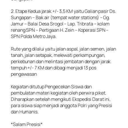
‎2. Etape Kedua jarak +/- 3,5 KM yaitu Galian pasir Ds.
Sungapan – Bak air (tempat water stations) – Gg.
Jamur – Balai Desa Srogol – Lap. Tribrata – kolam
renang SPN – Pertigaan H. Zein – Koperasi SPN –
SPN Polda Metro Jaya.
‎Rute yang dilalui yaitu jalan aspal, jalan semen, jalan
tanah, jalan setapak, melewati perkampungan,
perkebunan dan melintasi jembatan dengan jarak
tempuh +/- 7 KM dan dibagi menjadi 13 pos
pengawasan
‎Kegiatan ditutup Pengecekan Siswa dan
pembulatan materi kegiatan oleh perwira piket.
Diharapkan setelah mengikuti Ekspedisi Darat ini,
para siswa siap menjadi anggota Polri yang Presisi
dan Humanis.
‎*Salam Presisi*