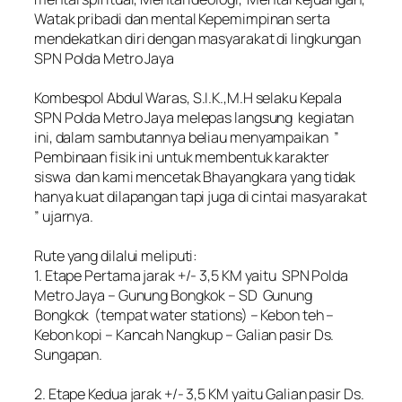
Watak pribadi dan mental Kepemimpinan serta
mendekatkan diri dengan masyarakat di lingkungan
SPN Polda Metro Jaya
‎Kombespol Abdul Waras, S.I.K.,M.H selaku Kepala
SPN Polda Metro Jaya melepas langsung kegiatan
ini, dalam sambutannya beliau menyampaikan ”
Pembinaan fisik ini untuk membentuk karakter
siswa dan kami mencetak Bhayangkara yang tidak
hanya kuat dilapangan tapi juga di cintai masyarakat
” ujarnya.
‎Rute yang dilalui meliputi:
‎1. Etape Pertama jarak +/- 3,5 KM yaitu SPN Polda
Metro Jaya – Gunung Bongkok – SD Gunung
Bongkok (tempat water stations) – Kebon teh –
Kebon kopi – Kancah Nangkup – Galian pasir Ds.
Sungapan.
‎2. Etape Kedua jarak +/- 3,5 KM yaitu Galian pasir Ds.