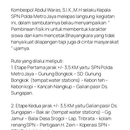
‎Kombespol Abdul Waras, S.I.K.,M.H selaku Kepala
SPN Polda Metro Jaya melepas langsung kegiatan
ini, dalam sambutannya beliau menyampaikan ”
Pembinaan fisik ini untuk membentuk karakter
siswa dan kami mencetak Bhayangkara yang tidak
hanya kuat dilapangan tapi juga di cintai masyarakat
” ujarnya.
‎Rute yang dilalui meliputi:
‎1. Etape Pertama jarak +/- 3,5 KM yaitu SPN Polda
Metro Jaya – Gunung Bongkok – SD Gunung
Bongkok (tempat water stations) – Kebon teh –
Kebon kopi – Kancah Nangkup – Galian pasir Ds.
Sungapan.
‎2. Etape Kedua jarak +/- 3,5 KM yaitu Galian pasir Ds.
Sungapan – Bak air (tempat water stations) – Gg.
Jamur – Balai Desa Srogol – Lap. Tribrata – kolam
renang SPN – Pertigaan H. Zein – Koperasi SPN –