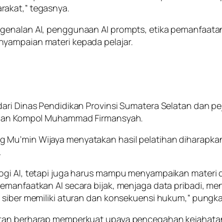
rakat,” tegasnya.
genalan AI, penggunaan AI prompts, etika pemanfaatan
yampaian materi kepada pelajar.
dari Dinas Pendidikan Provinsi Sumatera Selatan dan p
, dan Kompol Muhammad Firmansyah.
 Mu’min Wijaya menyatakan hasil pelatihan diharapka
.
logi AI, tetapi juga harus mampu menyampaikan materi
emanfaatkan AI secara bijak, menjaga data pribadi, me
g siber memiliki aturan dan konsekuensi hukum,” pungk
atan berharap memperkuat upaya pencegahan kejahatan