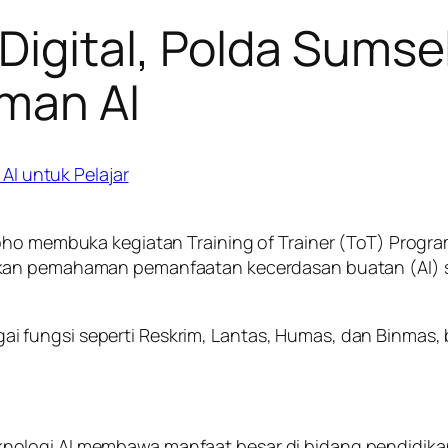
igital, Polda Sumsel
man AI
roho membuka kegiatan Training of Trainer (ToT) Prog
kan pemahaman pemanfaatan kecerdasan buatan (AI) 
rbagai fungsi seperti Reskrim, Lantas, Humas, dan Binma
nologi AI membawa manfaat besar di bidang pendidika