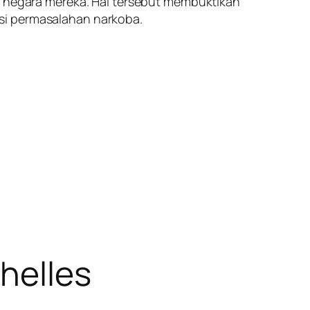
di negara mereka. Hal tersebut membuktikan
si permasalahan narkoba.
chelles