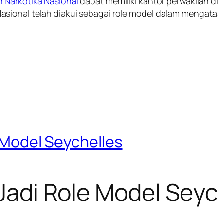
 Narkotika Nasional
dapat memiliki kantor perwakilan 
sional telah diakui sebagai role model dalam mengata
e Model Seychelles
 Jadi Role Model Sey