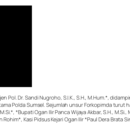
en Pol. Dr. Sandi Nugroho, S.I.K., S.H., M.Hum.*, didam
t utama Polda Sumsel. Sejumlah unsur Forkopimda turut 
M.Si.*, *Bupati Ogan Ilir Panca Wijaya Akbar, S.H., M.Si.,
him*, Kasi Pidsus Kejari Ogan Ilir *Paul Dera Brata Sin