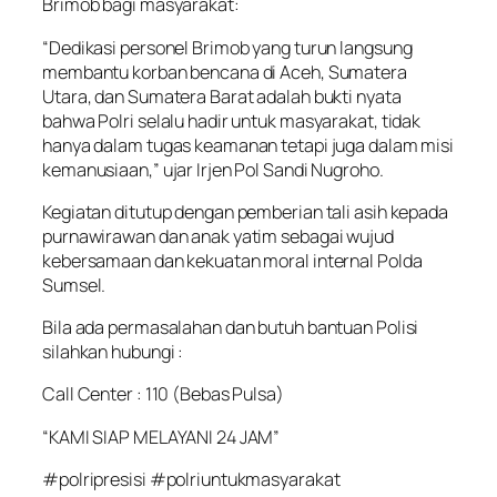
Brimob bagi masyarakat:
“Dedikasi personel Brimob yang turun langsung
membantu korban bencana di Aceh, Sumatera
Utara, dan Sumatera Barat adalah bukti nyata
bahwa Polri selalu hadir untuk masyarakat, tidak
hanya dalam tugas keamanan tetapi juga dalam misi
kemanusiaan,” ujar Irjen Pol Sandi Nugroho.
Kegiatan ditutup dengan pemberian tali asih kepada
purnawirawan dan anak yatim sebagai wujud
kebersamaan dan kekuatan moral internal Polda
Sumsel.
Bila ada permasalahan dan butuh bantuan Polisi
silahkan hubungi :
Call Center : 110 (Bebas Pulsa)
“KAMI SIAP MELAYANI 24 JAM”
#polripresisi #polriuntukmasyarakat