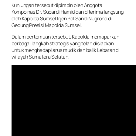
Kunjungan tersebut dipimpin oleh Anggota
Kompolnas Dr. Supardi Hamid dan diterima langsung
oleh Kapolda Sumsel Irjen Pol Sandi Nugroho di
Gedung Presisi Mapolda Sumsel.
Dalam pertemuan tersebut, Kapolda memaparkan
berbagai langkah strategis yang telah disiapkan
untuk menghadapi arus mudik dan balik Lebaran di
wilayah Sumatera Selatan.