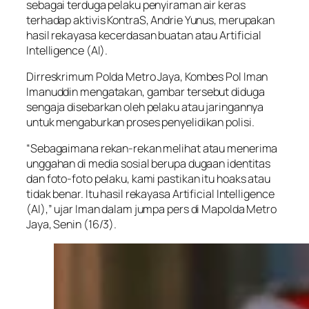
sebagai terduga pelaku penyiraman air keras
terhadap aktivis KontraS, Andrie Yunus, merupakan
hasil rekayasa kecerdasan buatan atau Artificial
Intelligence (AI).
Dirreskrimum Polda Metro Jaya, Kombes Pol Iman
Imanuddin mengatakan, gambar tersebut diduga
sengaja disebarkan oleh pelaku atau jaringannya
untuk mengaburkan proses penyelidikan polisi.
“Sebagaimana rekan-rekan melihat atau menerima
unggahan di media sosial berupa dugaan identitas
dan foto-foto pelaku, kami pastikan itu hoaks atau
tidak benar. Itu hasil rekayasa Artificial Intelligence
(AI),” ujar Iman dalam jumpa pers di Mapolda Metro
Jaya, Senin (16/3).