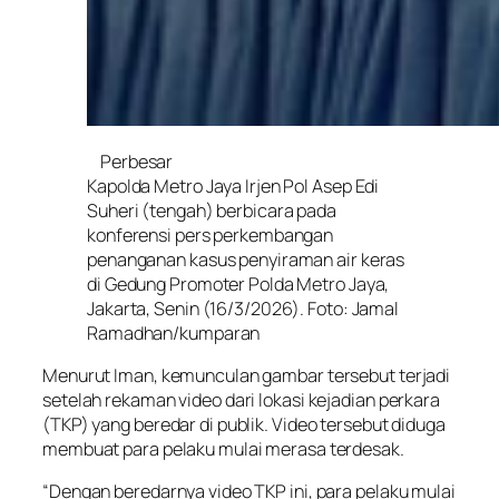
Perbesar
Kapolda Metro Jaya Irjen Pol Asep Edi
Suheri (tengah) berbicara pada
konferensi pers perkembangan
penanganan kasus penyiraman air keras
di Gedung Promoter Polda Metro Jaya,
Jakarta, Senin (16/3/2026). Foto: Jamal
Ramadhan/kumparan
Menurut Iman, kemunculan gambar tersebut terjadi
setelah rekaman video dari lokasi kejadian perkara
(TKP) yang beredar di publik. Video tersebut diduga
membuat para pelaku mulai merasa terdesak.
“Dengan beredarnya video TKP ini, para pelaku mulai