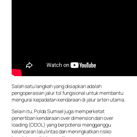
Salah satu langkah yang disiapkan adalah
pengoperasian jalur tol fungsional untuk membantu
mengurai kepadatan kendaraan di jalur arteri utama.
Selain itu, Polda Sumsel juga memperketat
penertiban kendaraan over dimension dan over
loading (ODOL) yang berpotensi mengganggu
kelancaran lalu lintas dan meningkatkan risiko