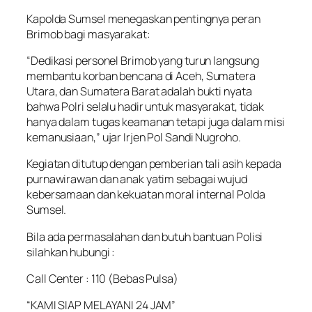
Kapolda Sumsel menegaskan pentingnya peran
Brimob bagi masyarakat:
“Dedikasi personel Brimob yang turun langsung
membantu korban bencana di Aceh, Sumatera
Utara, dan Sumatera Barat adalah bukti nyata
bahwa Polri selalu hadir untuk masyarakat, tidak
hanya dalam tugas keamanan tetapi juga dalam misi
kemanusiaan,” ujar Irjen Pol Sandi Nugroho.
Kegiatan ditutup dengan pemberian tali asih kepada
purnawirawan dan anak yatim sebagai wujud
kebersamaan dan kekuatan moral internal Polda
Sumsel.
Bila ada permasalahan dan butuh bantuan Polisi
silahkan hubungi :
Call Center : 110 (Bebas Pulsa)
“KAMI SIAP MELAYANI 24 JAM”