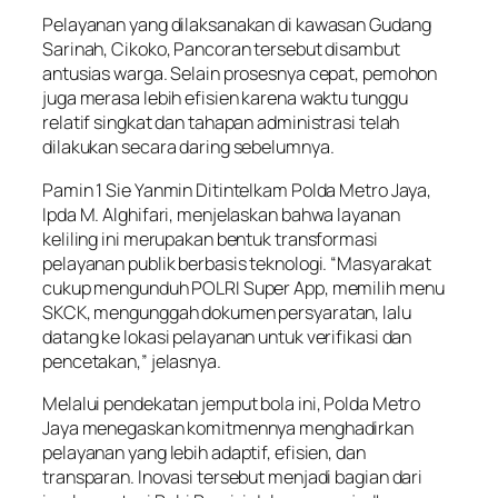
Pelayanan yang dilaksanakan di kawasan Gudang
Sarinah, Cikoko, Pancoran tersebut disambut
antusias warga. Selain prosesnya cepat, pemohon
juga merasa lebih efisien karena waktu tunggu
relatif singkat dan tahapan administrasi telah
dilakukan secara daring sebelumnya.
Pamin 1 Sie Yanmin Ditintelkam Polda Metro Jaya,
Ipda M. Alghifari, menjelaskan bahwa layanan
keliling ini merupakan bentuk transformasi
pelayanan publik berbasis teknologi. “Masyarakat
cukup mengunduh POLRI Super App, memilih menu
SKCK, mengunggah dokumen persyaratan, lalu
datang ke lokasi pelayanan untuk verifikasi dan
pencetakan,” jelasnya.
Melalui pendekatan jemput bola ini, Polda Metro
Jaya menegaskan komitmennya menghadirkan
pelayanan yang lebih adaptif, efisien, dan
transparan. Inovasi tersebut menjadi bagian dari