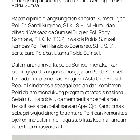
berlangsung di Ruang Vicon Lantai 2 Gedung Presisi
Polda Sumsel.
Rapat dipimpin langsung oleh Kapolda Sumsel, Irjen
Pol. Dr. Sandi Nugroho, S.I.K., S.H., M.Hum., dan
dihadiri Wakapolda Sumsel Brigjen Pol. Rony
Samtana, S.I.K., M.T.C.P., Irwasda Polda Sumsel
Kombes Pol. Feri Handoko Soenarso, S.H., S.I.K.,
serta para Pejabat Utama Polda Sumsel.
Dalam arahannya, Kapolda Sumsel menekankan
pentingnya dukungan penuh jajaran Polda Sumsel
terhadap implementasi Program Asta Cita Presiden
Republik Indonesia sebagai bagian dari komitmen
Polri dalam mendukung program strategis nasional.
Selain itu, Kapolda juga memberikan penekanan
terkait kesiapan pelaksanaan Apel Ojol Kamtibmas
sebagai wujud sinergitas antara Polri dan komunitas
ojek online dalam menjaga stabilitas keamanan dan
ketertiban masyarakat.